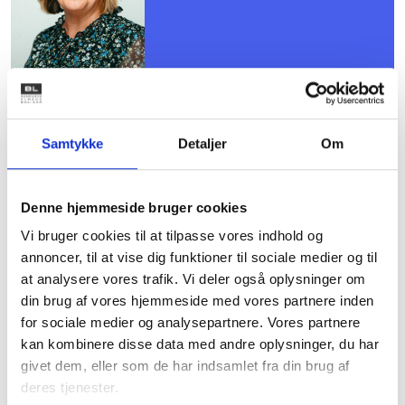
Mødet er for dig, der er valgt til
Samtykke
Detaljer
Om
kredsens konferenceudvalg, og
du er allerede tilmeldt.
Denne hjemmeside bruger cookies
Vi bruger cookies til at tilpasse vores indhold og
annoncer, til at vise dig funktioner til sociale medier og til
at analysere vores trafik. Vi deler også oplysninger om
din brug af vores hjemmeside med vores partnere inden
Det er ikke muligt at tilmelde sig
for sociale medier og analysepartnere. Vores partnere
dette møde.
kan kombinere disse data med andre oplysninger, du har
givet dem, eller som de har indsamlet fra din brug af
deres tjenester.