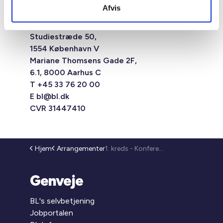
Afvis
Studiestræde 50,
1554 København V
Mariane Thomsens Gade 2F,
6.1, 8000 Aarhus C
T +45 33 76 20 00
E
bl@bl.dk
CVR 31447410
Hjem
Arrangementer
1. kreds - Konferenceudvalgsmøde (26-117)
Genveje
BL's selvbetjening
Jobportalen