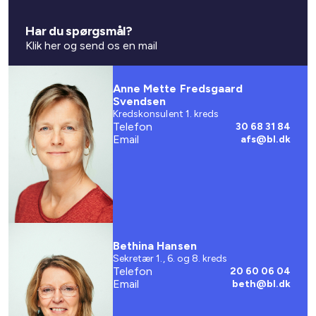
Har du spørgsmål?
Klik her og send os en mail
Anne Mette Fredsgaard
Svendsen
Kredskonsulent 1. kreds
Telefon
30 68 31 84
Email
afs@bl.dk
Bethina Hansen
Sekretær 1., 6. og 8. kreds
Telefon
20 60 06 04
Email
beth@bl.dk