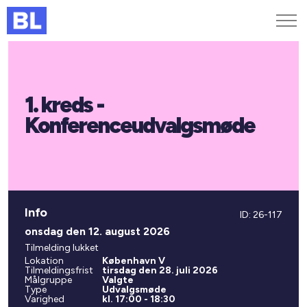
Genveje
1. kreds -
Find medarbejder
Kurser og arrangementer
Konferenceudvalgsmøde
Jobportalen
MitBL
Info
ID: 26-117
onsdag den 12. august 2026
Tilmelding lukket
Lokation
København V
Tilmeldingsfrist
tirsdag den 28. juli 2026
Målgruppe
Valgte
Type
Udvalgsmøde
Varighed
kl. 17:00 - 18:30