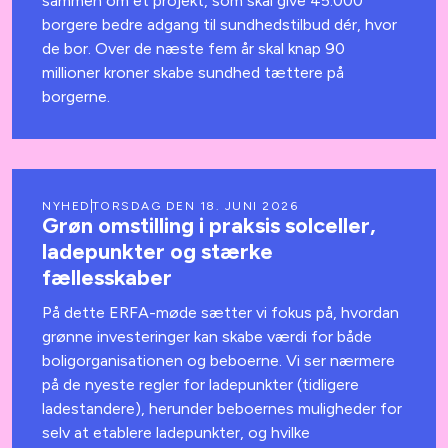
sammen om et projekt, som skal give 45.000
borgere bedre adgang til sundhedstilbud dér, hvor
de bor. Over de næste fem år skal knap 90
millioner kroner skabe sundhed tættere på
borgerne.
NYHED
TORSDAG DEN 18. JUNI 2026
Grøn omstilling i praksis solceller,
ladepunkter og stærke
fællesskaber
På dette ERFA-møde sætter vi fokus på, hvordan
grønne investeringer kan skabe værdi for både
boligorganisationen og beboerne. Vi ser nærmere
på de nyeste regler for ladepunkter (tidligere
ladestandere), herunder beboernes muligheder for
selv at etablere ladepunkter, og hvilke