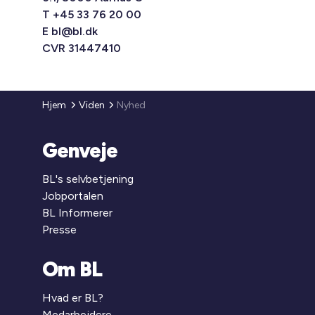
T +45 33 76 20 00
E
bl@bl.dk
CVR 31447410
Hjem
Viden
Nyhed
Genveje
BL's selvbetjening
Jobportalen
BL Informerer
Presse
Om BL
Hvad er BL?
Medarbejdere