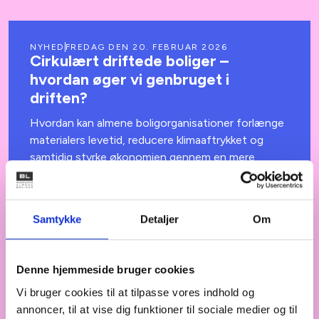
NYHED
FREDAG DEN 20. FEBRUAR 2026
Cirkulært driftede boliger –
hvordan øger vi genbruget i
driften?
Hvordan kan almene boligorganisationer forlænge
materialers levetid, reducere klimaaftrykket og
samtidig styrke økonomien gennem en mere
cirkulær og strategisk tilgang til drift og
vedligehold?
Samtykke
Detaljer
Om
Denne hjemmeside bruger cookies
NYHED
ONSDAG DEN 21. JANUAR 2026
Anbefalinger til minister:
Vi bruger cookies til at tilpasse vores indhold og
Samarbejdet med civilsamfundet
annoncer, til at vise dig funktioner til sociale medier og til