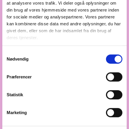
skal skrives ind i
at analysere vores trafik. Vi deler også oplysninger om
folkesundhedsloven
din brug af vores hjemmeside med vores partnere inden
for sociale medier og analysepartnere. Vores partnere
"Vi er klar til at tage et større ansvar". Sådan
kan kombinere disse data med andre oplysninger, du har
indleder DGI, Kræftens Bekæmpelse, BL –
givet dem, eller som de har indsamlet fra din brug af
Danmarks Almene Boliger og Røde Kors tre fælles
deres tjenester.
anbefalinger til den kommende folkesundhedslov,
som blev overrakt til indenrigs- og
sundhedsminister Sophie Løhde mandag
Samtykkevalg
Nødvendig
eftermiddag.
Præferencer
NYHED
MANDAG DEN 12. JANUAR 2026
Statistik
Bliv en del af DriftsNet-netværket
Arbejder du med administrativt ansvar for drift i en
Marketing
almen boligorganisation, så har du nu mulighed for
at deltage i vores driftsnetværk i Øst- og
Vestdanmark.