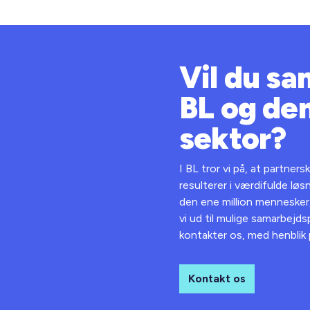
Vil du s
BL og de
sektor?
I BL tror vi på, at partners
resulterer i værdifulde lø
den ene million mennesker,
vi ud til mulige samarbejds
kontakter os, med henblik
Kontakt os