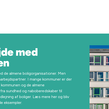
jde med
en
d de almene boligorganisationer. Men
rbejdspartner. I mange kommuner er der
m kommunen og de almene
t fra sundhed og naboberedskaber til
dlejning af boliger. Læs mere her og bliv
de eksempler.