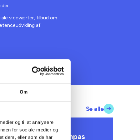
eder.
ciale viceværter, tilbud om
etenceudvikling af
Om
Se alle
 medier og til at analysere
VIDENSBLAD
TEM
inden for sociale medier og
hop
AlmenKompas
År
et dem, eller som de har