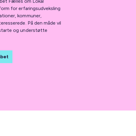
kabet Fælles om Lokal
form for erfaringsudveksling
sationer, kommuner,
teresserede. På den måde vil
starte og understøtte
abet