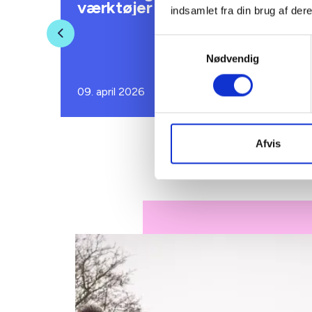
b
værktøjer
indsamlet fra din brug af dere
Previous
Samtykkevalg
Nødvendig
09. april 2026
09. a
Afvis