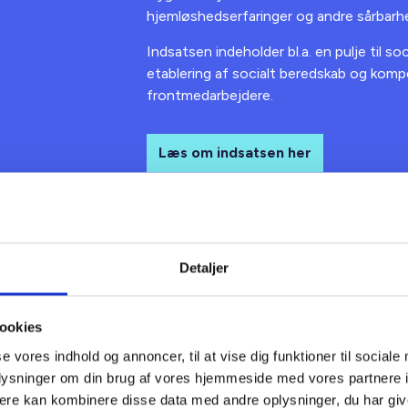
hjemløshedserfaringer og andre sårbarh
Indsatsen indeholder bl.a. en pulje til so
etablering af socialt beredskab og komp
frontmedarbejdere.
Læs om indsatsen her
Detaljer
ookies
se vores indhold og annoncer, til at vise dig funktioner til sociale
KTØJ
GUIDE
oplysninger om din brug af vores hjemmeside med vores partnere 
oriteringsworkshop
Ambitionsworks
ere kan kombinere disse data med andre oplysninger, du har giv