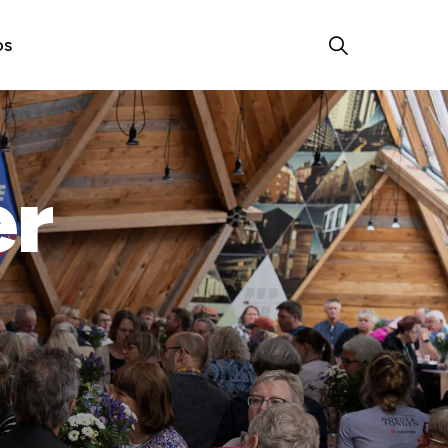
os
er