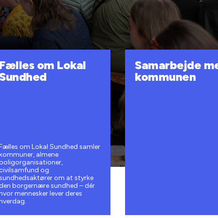
Fælles om Lokal
Samarbejde m
Sundhed
kommunen
Fælles om Lokal Sundhed samler
kommuner, almene
boligorganisationer,
civilsamfund og
sundhedsaktører om at styrke
den borgernære sundhed – dér
hvor mennesker lever deres
hverdag.