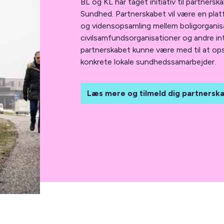
BL og KL har taget initiativ til partners
Sundhed. Partnerskabet vil være en plat
og vidensopsamling mellem boligorgani
civilsamfundsorganisationer og andre in
partnerskabet kunne være med til at op
konkrete lokale sundhedssamarbejder.
Læs mere og tilmeld dig partnersk