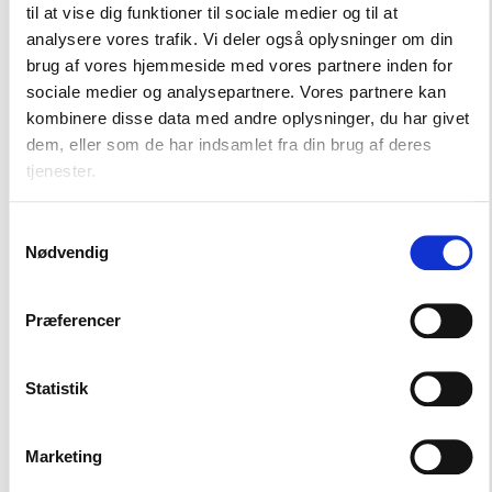
til at vise dig funktioner til sociale medier og til at
tilfælde af kriser og har samlet gode råd, viden og
analysere vores trafik. Vi deler også oplysninger om din
værktøjer til planlægning og beredskab i
brug af vores hjemmeside med vores partnere inden for
boligorganisationerne.
sociale medier og analysepartnere. Vores partnere kan
kombinere disse data med andre oplysninger, du har givet
Læs mere
dem, eller som de har indsamlet fra din brug af deres
tjenester.
Samtykkevalg
Nødvendig
Fra bolig til hjem
Fra bolig til hjem er en indsats, der styrker den
Præferencer
sociale infrastruktur i og omkring
boligorganisationerne og dermed bidrager til et
godt og trygt bomiljø for alle beboere - herunder
Statistik
beboere med hjemløshedserfaringer og andre
sårbarheder.
Marketing
Indsatsen indeholder bl.a. en pulje til sociale