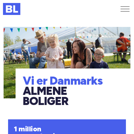
Genveje
Find medarbejder
Kurser og arrangementer
Jobportalen
MitBL
Vi er Danmarks
ALMENE
BOLIGER
1 million