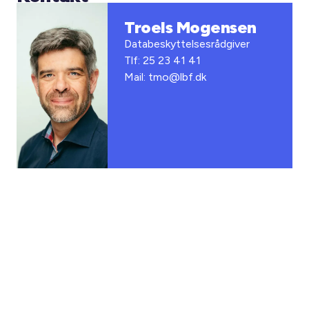
Troels Mogensen
Databeskyttelsesrådgiver
Tlf: 25 23 41 41
Mail: tmo@lbf.dk