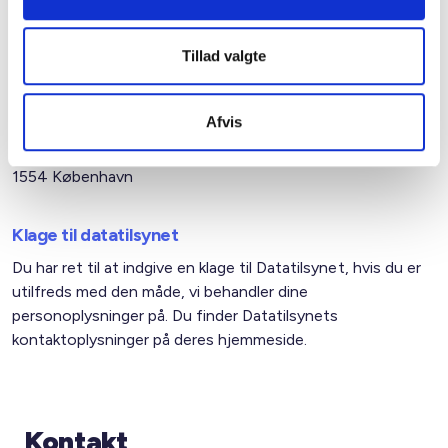
E-mail:
dpo@lbf.dk
Du kan også ringe på tlf. +45 33762000 eller skrive til BL’s
Tillad valgte
almindelige postadresse:
Afvis
BL – Danmarks Almene Boliger
Studiestræde 50
1554 København
Klage til datatilsynet
Du har ret til at indgive en klage til Datatilsynet, hvis du er
utilfreds med den måde, vi behandler dine
personoplysninger på. Du finder Datatilsynets
kontaktoplysninger på deres hjemmeside.
Kontakt