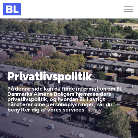
Genveje
Find medarbejder
Kurser og arrangementer
Jobportalen
MitBL
Privatlivspolitik
På denne side kan du finde information om BL –
Danmarks Almene Boligers hjemmesiders
privatlivspolitik, og hvordan BL i øvrigt
håndterer dine personoplysninger, når du
benytter dig af vores services.