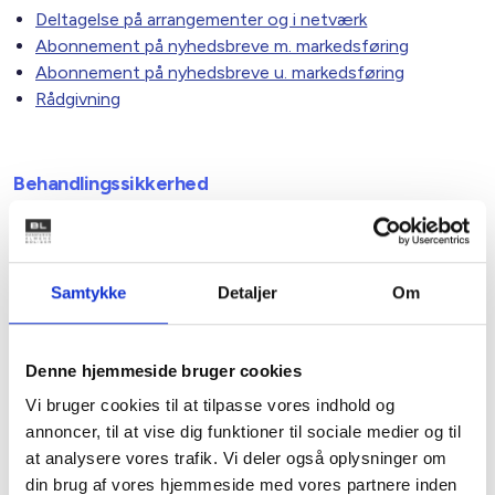
Deltagelse på arrangementer og i netværk
Abonnement på nyhedsbreve m. markedsføring
Abonnement på nyhedsbreve u. markedsføring
Rådgivning
Behandlingssikkerhed
For at omsætte de formelle krav til sikkerhed i praksis, har
BL en IT-organisation som arbejder med at implementere
konkrete tekniske og organisatoriske
Samtykke
Detaljer
Om
sikkerhedsforanstaltninger. Overordnet er følgende
sikkerhedsforanstaltninger implementeret:
Alle BL’s dataforbindelser er krypterede
Denne hjemmeside bruger cookies
Alle brugere på BL’s IT-miljøer skal verificeres med
Vi bruger cookies til at tilpasse vores indhold og
individuelt brugernavn og adgangskode, og der
annoncer, til at vise dig funktioner til sociale medier og til
foretages kontrol med afviste adgangsforsøg
at analysere vores trafik. Vi deler også oplysninger om
BL har flere sikre kommunikationsformer, f.eks.
din brug af vores hjemmeside med vores partnere inden