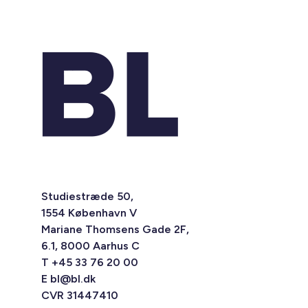
Studiestræde 50,
1554 København V
Mariane Thomsens Gade 2F,
6.1, 8000 Aarhus C
T +45 33 76 20 00
E
bl@bl.dk
CVR 31447410