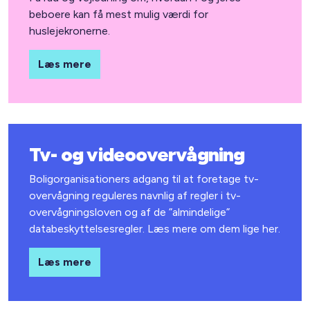
beboere kan få mest mulig værdi for
huslejekronerne.
Læs mere
Tv- og videoovervågning
Boligorganisationers adgang til at foretage tv-
overvågning reguleres navnlig af regler i tv-
overvågningsloven og af de ”almindelige”
databeskyttelsesregler. Læs mere om dem lige her.
Læs mere