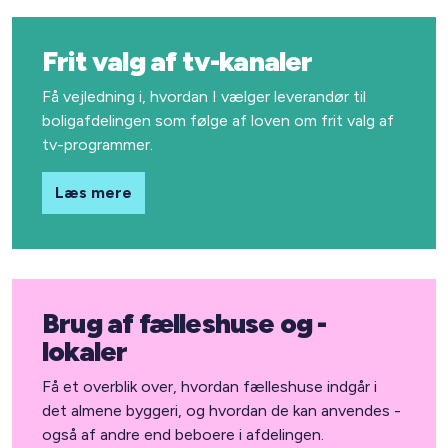
Frit valg af tv-kanaler
Få vejledning i, hvordan I vælger leverandør til
boligafdelingen som følge af loven om frit valg af
tv-programmer.
Læs mere
Brug af fælleshuse og -
lokaler
Få et overblik over, hvordan fælleshuse indgår i
det almene byggeri, og hvordan de kan anvendes -
også af andre end beboere i afdelingen.