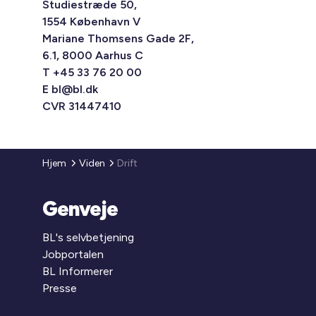
Studiestræde 50,
1554 København V
Mariane Thomsens Gade 2F,
6.1, 8000 Aarhus C
T +45 33 76 20 00
E
bl@bl.dk
CVR 31447410
Hjem
Viden
Drift
Genveje
BL's selvbetjening
Jobportalen
BL Informerer
Presse