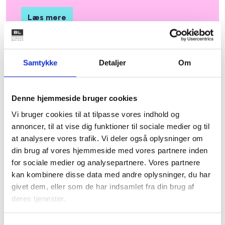
Læs mere
Samtykke
Detaljer
Om
Energi og klima
Denne hjemmeside bruger cookies
Hent en masse viden om energi og klima i driften
af boligorganisationen, heriblandt solceller, måling
Vi bruger cookies til at tilpasse vores indhold og
af el, vand og varme, energibesparelser og meget
annoncer, til at vise dig funktioner til sociale medier og til
mere.
at analysere vores trafik. Vi deler også oplysninger om
din brug af vores hjemmeside med vores partnere inden
Læs mere
for sociale medier og analysepartnere. Vores partnere
kan kombinere disse data med andre oplysninger, du har
givet dem, eller som de har indsamlet fra din brug af
deres tjenester.