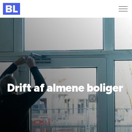
Genveje
Find medarbejder
Kurser og arrangementer
Jobportalen
MitBL
Drift af almene boliger