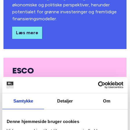
økonomiske og politiske perspektiver, herunder
potentialet for grønne investeringer og fremtidige
finansieringsmodeller.
Læs mere
ESCO
Få rådgivning om ESCO og ESCO-lignende
produkter, som kan hjælpe jer boligorganisationen
med at etablere det rette beslutningsgrundlag
Samtykke
Detaljer
Om
indenfor området.
Læs mere
Denne hjemmeside bruger cookies