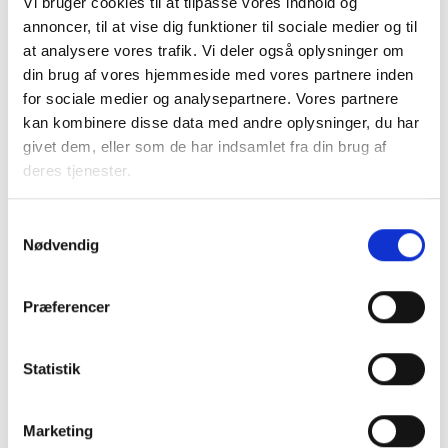
Vi bruger cookies til at tilpasse vores indhold og
annoncer, til at vise dig funktioner til sociale medier og til
at analysere vores trafik. Vi deler også oplysninger om
PCB
din brug af vores hjemmeside med vores partnere inden
for sociale medier og analysepartnere. Vores partnere
For 50 år siden havde kemikaliet PCB stor
kan kombinere disse data med andre oplysninger, du har
udbredelse i byggeriet. I dag er PCB registreret
givet dem, eller som de har indsamlet fra din brug af
som en miljøgift, der kan være farlig i store
deres tjenester.
koncentrationer. Læs mere om kemikaliet og få
vejledning til, hvordan man håndterer fund af PCB.
Samtykkevalg
Nødvendig
Læs mere
Præferencer
Statistik
Skimmel i boligen
Det er af stor betydning, at beboere, der
Marketing