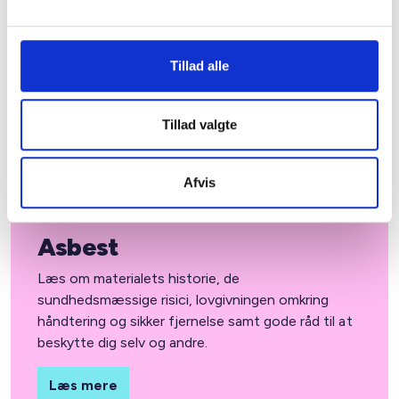
henvender sig med mulige
skimmelsvampeproblemer, bliver taget alvorligt og
føler sig trygge ved en kompetent og sober
behandling af problemet. Få en guide til hvordan I
Tillad alle
skal behandle sager om skimmelsvamp her.
Tillad valgte
Læs mere
Afvis
Asbest
Læs om materialets historie, de
sundhedsmæssige risici, lovgivningen omkring
håndtering og sikker fjernelse samt gode råd til at
beskytte dig selv og andre.
Læs mere