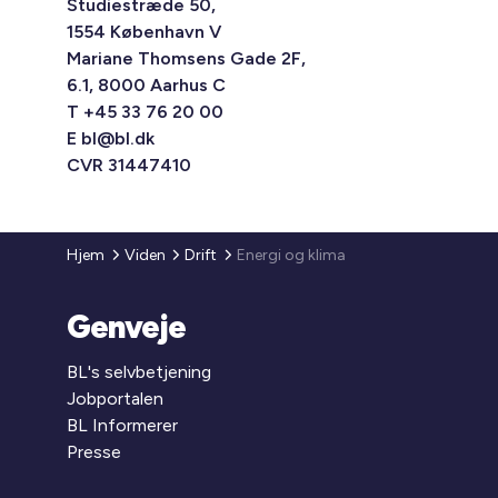
Studiestræde 50,
1554 København V
Mariane Thomsens Gade 2F,
6.1, 8000 Aarhus C
T +45 33 76 20 00
E
bl@bl.dk
CVR 31447410
Hjem
Viden
Drift
Energi og klima
Genveje
BL's selvbetjening
Jobportalen
BL Informerer
Presse