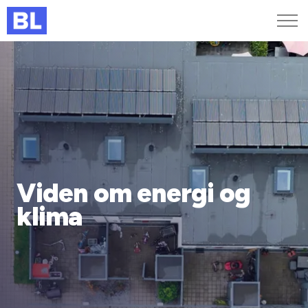
Genveje
Find medarbejder
Kurser og arrangementer
Jobportalen
MitBL
Viden om energi og
klima