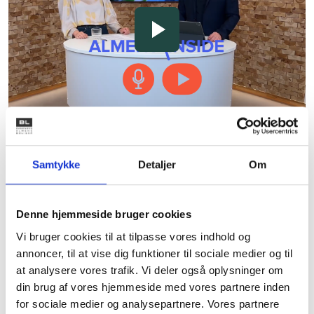
Samtykke
Detaljer
Om
Biodiversitet og grønne
fællesskaber
Denne hjemmeside bruger cookies
Den almene sektor arbejder for gode boligområder
Vi bruger cookies til at tilpasse vores indhold og
med plads til både grønne tiltag, fællesskab og
annoncer, til at vise dig funktioner til sociale medier og til
biodiversitet. I områderne mellem de almene
at analysere vores trafik. Vi deler også oplysninger om
boliger er der nemlig gode muligheder for at skabe
din brug af vores hjemmeside med vores partnere inden
grønne oaser og for at skabe levesteder for både
for sociale medier og analysepartnere. Vores partnere