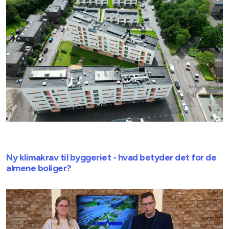
Ny klimakrav til byggeriet - hvad betyder det for de
almene boliger?