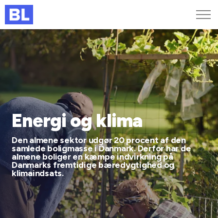
Genveje
Find medarbejder
Kurser og arrangementer
Jobportalen
MitBL
Energi og klima
Den almene sektor udgør 20 procent af den
samlede boligmasse i Danmark. Derfor har de
almene boliger en kæmpe indvirkning på
Danmarks fremtidige bæredygtighed og
klimaindsats.