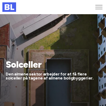
Genveje
Find medarbejder
Kurser og arrangementer
Jobportalen
MitBL
Solceller
Den almene sektor arbejder for at få flere
solceller på tagene af almene boligbyggerier.