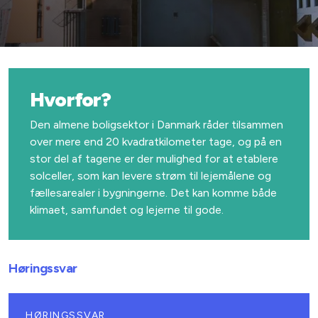
Hvorfor?
Den almene boligsektor i Danmark råder tilsammen
over mere end 20 kvadratkilometer tage, og på en
stor del af tagene er der mulighed for at etablere
solceller, som kan levere strøm til lejemålene og
fællesarealer i bygningerne. Det kan komme både
klimaet, samfundet og lejerne til gode.
Høringssvar
HØRINGSSVAR