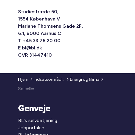
Studiestræde 50,
1554 København V
Mariane Thomsens Gade 2F,
6.1, 8000 Aarhus C
T +45 33 76 20 00
E
bl@bl.dk
CVR 31447410
Hjem
Indsatsområder
Energi og klima
Solceller
Genveje
BL's selvbetjening
Jobportalen
BL Informerer