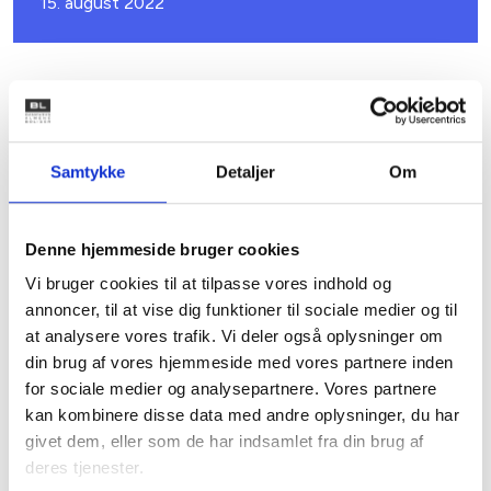
15. august 2022
HØRINGSSVAR
Fastsættelse af kriterier for elkundes brug af
intern elektricitetsforbindelse
Samtykke
Detaljer
Om
Denne hjemmeside bruger cookies
Vi bruger cookies til at tilpasse vores indhold og
annoncer, til at vise dig funktioner til sociale medier og til
04. november 2022
at analysere vores trafik. Vi deler også oplysninger om
din brug af vores hjemmeside med vores partnere inden
for sociale medier og analysepartnere. Vores partnere
kan kombinere disse data med andre oplysninger, du har
givet dem, eller som de har indsamlet fra din brug af
Rådgivning om solceller
deres tjenester.