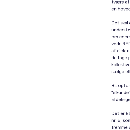
tværs af
en hoved
Det skal 
understø
om energ
vedr. RE
af elektr
deltage p
kollekti
sælge el
BL opford
”elkunde
afdelinge
Det er BL
nr. 6, s
fremme o