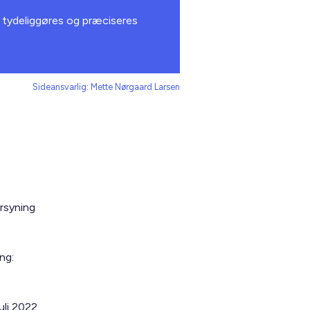
n tydeliggøres og præciseres
Sideansvarlig: Mette Nørgaard Larsen
orsyning
ng:
uli 2022.