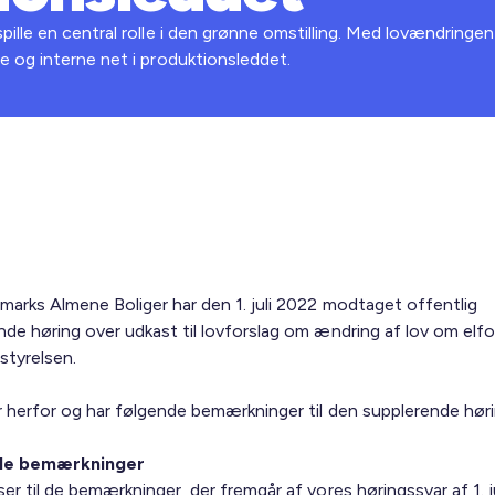
ille en central rolle i den grønne omstilling. Med lovændringe
 og interne net i produktionsleddet.
marks Almene Boliger har den 1. juli 2022 modtaget offentlig
nde høring over udkast til lovforslag om ændring af lov om elf
styrelsen.
r herfor og har følgende bemærkninger til den supplerende høri
le bemærkninger
er til de bemærkninger, der fremgår af vores høringssvar af 1. j