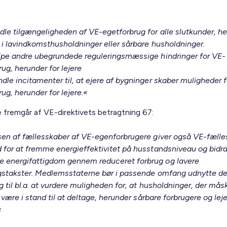
dle tilgængeligheden af VE-egetforbrug for alle slutkunder, h
 i lavindkomsthusholdninger eller sårbare husholdninger.
lpe andre ubegrundede reguleringsmæssige hindringer for VE-
ug, herunder for lejere
dle incitamenter til, at ejere af bygninger skaber muligheder 
ug, herunder for lejere.«
 fremgår af VE-direktivets betragtning 67:
sen af fællesskaber af VE-egenforbrugere giver også VE-fæll
 for at fremme energieffektivitet på husstandsniveau og bidrag
energifattigdom gennem reduceret forbrug og lavere
gstakster. Medlemsstaterne bør i passende omfang udnytte d
 til bl.a. at vurdere muligheden for, at husholdninger, der måsk
e være i stand til at deltage, herunder sårbare forbrugere og lej
«