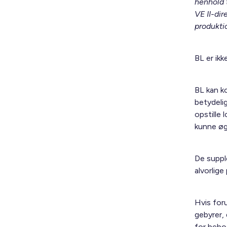
henhold t
VE II-dir
produkti
BL er ikk
BL kan k
betydelig
opstille 
kunne øg
De supple
alvorlige
Hvis for
gebyrer,
for beboe