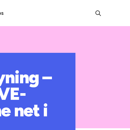
os
yning –
 VE-
e net i