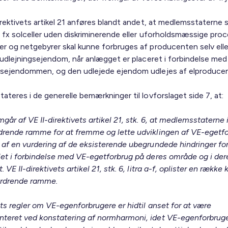
irektivets artikel 21 anføres blandt andet, at medlemsstaterne sk
a fx solceller uden diskriminerende eller uforholdsmæssige pro
er og netgebyrer skal kunne forbruges af producenten selv elle
n udlejningsejendom, når anlægget er placeret i forbindelse med
gsejendommen, og den udlejede ejendom udlejes af elproduce
ateres i de generelle bemærkninger til lovforslaget side 7, at:
går af VE II-direktivets artikel 21, stk. 6, at medlemsstaterne 
drende ramme for at fremme og lette udviklingen af VE-egetf
 af en vurdering af de eksisterende ubegrundede hindringer fo
let i forbindelse med VE-egetforbrug på deres område og i der
. VE II-direktivets artikel 21, stk. 6, litra a-f, oplister en række k
ordrende ramme.
ets regler om VE-egenforbrugere er hidtil anset for at være
teret ved konstatering af normharmoni, idet VE-egenforbruge