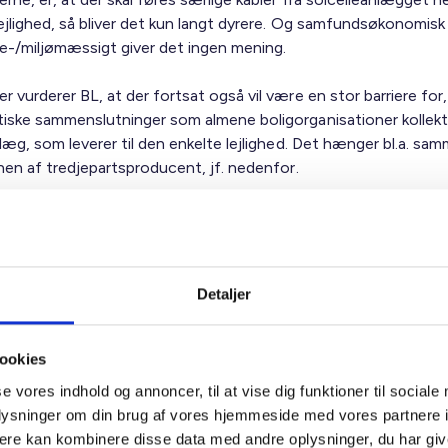
lejlighed, så bliver det kun langt dyrere. Og samfundsøkonomisk
e-/miljømæssigt giver det ingen mening.
 vurderer BL, at der fortsat også vil være en stor barriere for,
iske sammenslutninger som almene boligorganisationer kollekt
nlæg, som leverer til den enkelte lejlighed. Det hænger bl.a. s
nen af tredjepartsproducent, jf. nedenfor.
gte logiske og miljømæssigt klogeste løsning er, at et
åde/afdeling kan installere solceller på taget, og med anvendel
ende net uden fordyrende afgifter og procedurer kan anvende
cerede el. Dette vil ikke belaste det kollektive net, da ingen s
Detaljer
dt tilbage ud i nettet.
r står samfundet overfor en stor udbygning af elnettet i de
ookies
 år, og med øget lokal VE-produktion kan den almene sektor 
se vores indhold og annoncer, til at vise dig funktioner til sociale
dre kapacitetsudnyttelse, herunder lokalt medvirke til, at fx el
oplysninger om din brug af vores hjemmeside med vores partnere 
af lokalt placerede solcelleanlæg. Reelt beder den almene sekt
ere kan kombinere disse data med andre oplysninger, du har giv