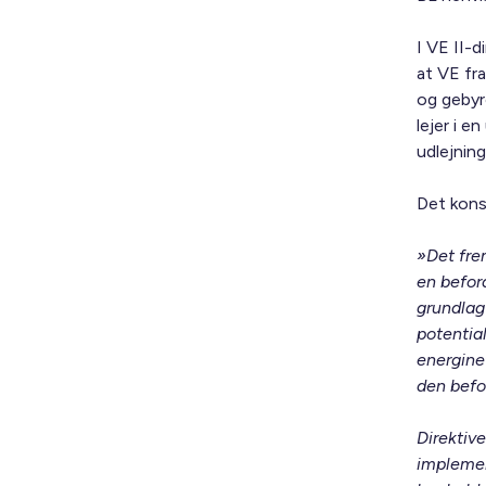
I VE II-d
at VE fr
og gebyr
lejer i e
udlejnin
Det konst
»Det frem
en befor
grundlag
potentia
energinet
den bef
Direktiv
implemen