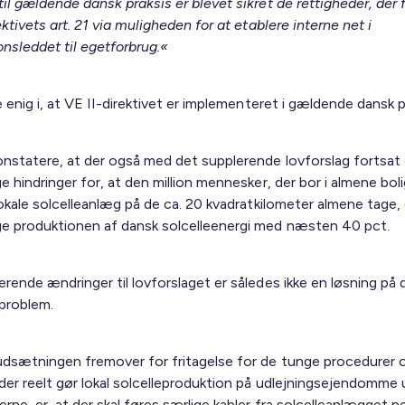
il gældende dansk praksis er blevet sikret de rettigheder, der f
ektivets art. 21 via muligheden for at etablere interne net i
onsleddet til egetforbrug.«
e enig i, at VE II-direktivet er implementeret i gældende dansk p
onstatere, at der også med det supplerende lovforslag fortsat 
e hindringer for, at den million mennesker, der bor i almene boli
lokale solcelleanlæg på de ca. 20 kvadratkilometer almene tage, 
e produktionen af dansk solcelleenergi med næsten 40 pct.
rende ændringer til lovforslaget er således ikke en løsning på 
 problem.
udsætningen fremover for fritagelse for de tunge procedurer 
 der reelt gør lokal solcelleproduktion på udlejningsejendomme 
rne, er, at der skal føres særlige kabler fra solcelleanlægget ne