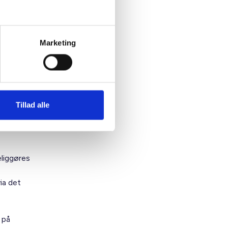
ge til
helt
Marketing
t
rbrugere
Tillad alle
bruger”
r kan
eliggøres
ia det
 på