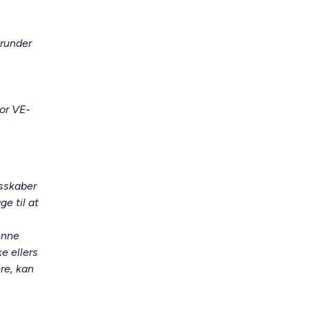
erunder
for VE-
esskaber
e til at
enne
e ellers
ere, kan