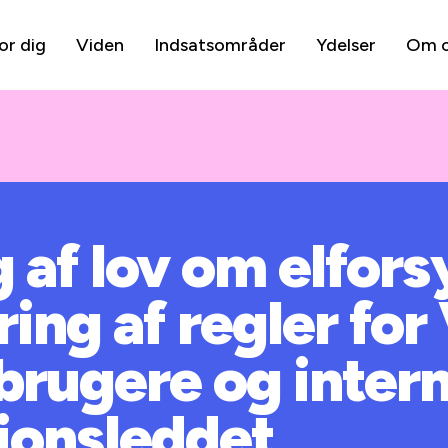
or dig
Viden
Indsatsområder
Ydelser
Om 
af lov om elfors
ing af regler for
rugere og intern
ionsleddet