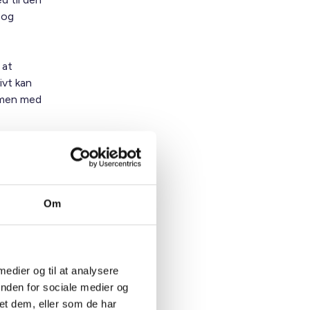
 og
 at
ivt kan
ammen med
se af det
 den
trøm vil
Om
bidrage
 medier og til at analysere
biler
inden for sociale medier og
or om en
et dem, eller som de har