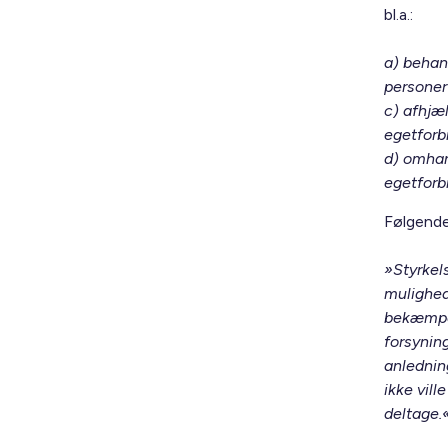
bl.a.:
a) behan
personer
c) afhjæ
egetforbr
d) omhan
egetforbr
Følgende
»Styrkel
mulighed
bekæmpe 
forsynin
anledning
ikke vill
deltage.