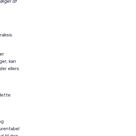
ølger af
raksis.
er
ger, kan
der ellers
dette
og
urentabel
d til den