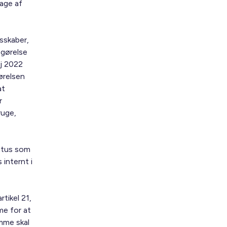
age af
sskaber,
tgørelse
aj 2022
ørelsen
at
r
ruge,
tatus som
internt i
rtikel 21,
me for at
mme skal