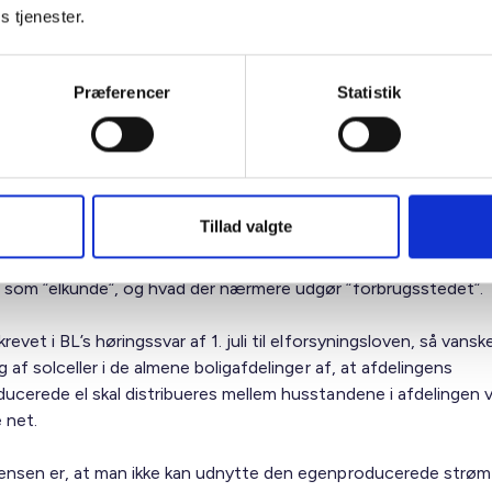
ng med individuelle ejerboliger.
s tjenester.
ene sektor er der store potentialer og store ønsker om at bidra
e omstilling via lokal produktion af decentral solenergi. Det er 
Præferencer
Statistik
t bruge de store tagarealer på de almene etageejendomme til a
 grøn strøm via solceller.
de definitioner
ositivt på, at VE-direktivets bestemmelser omkring VE-egenfo
Tillad valgte
teres i den danske lovgivning, men savner en definition af ”for
esskab af VE-egenforbrugere”, samt en præcisering af hvem de
som ”elkunde”, og hvad der nærmere udgør ”forbrugsstedet”.
evet i BL’s høringssvar af 1. juli til elforsyningsloven, så vansk
g af solceller i de almene boligafdelinger af, at afdelingens
ucerede el skal distribueres mellem husstandene i afdelingen v
e net.
nsen er, at man ikke kan udnytte den egenproducerede strøm