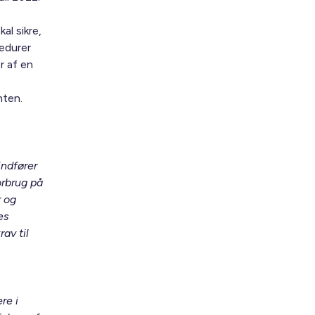
al sikre,
cedurer
r af en
nten.
indfører
orbrug på
r og
es
rav til
re i