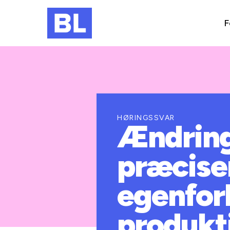
F
HØRINGSSVAR
Ændring 
præciser
egenforb
produkt