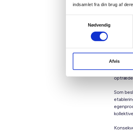
ligestilli
indsamlet fra din brug af dere
I den alm
Samtykkevalg
den grønn
Nødvendig
oplagt a
producere
Manglen
BL ser p
Afvis
implemen
og ”fæll
optræde 
Som beskr
etablerin
egenprod
kollektiv
Konsekve