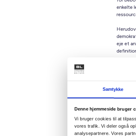
enkelte 
ressourc
Herudover
demokrat
eje et a
definitio
Den opla
boligomr
eksister
egenprodu
Samtykke
blive sen
Herudove
Denne hjemmeside bruger c
kommende
Vi bruger cookies til at tilpas
med en be
vores trafik. Vi deler også 
oplades 
analysepartnere. Vores partn