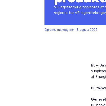
VE-egetforbrug forventes at sp
reglerne for VE-egenforbrugere
Oprettet: mandag den 15. august 2022
BL – Dan
supplere
af Energi
BL takke
Generel
BL henvis