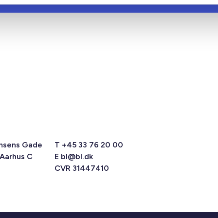
msens Gade
T +45 33 76 20 00
 Aarhus C
E
bl@bl.dk
CVR 31447410