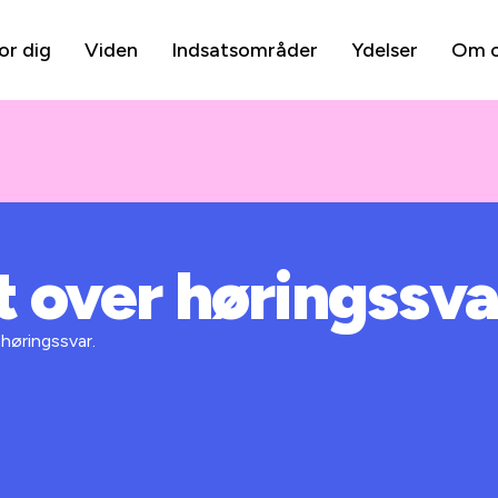
or dig
Viden
Indsatsområder
Ydelser
Om 
t over høringssva
 høringssvar.