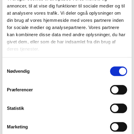
Tryghed for lejere
annoncer, til at vise dig funktioner til sociale medier og til
BL henviser i øvrigt til forligsaftalen af den 2. maj 2017,
at analysere vores trafik. Vi deler også oplysninger om
hvor forligspartierne blev enige om at drøfte
din brug af vores hjemmeside med vores partnere inden
konsekvenserne af de nye ejendomsvurderinger for de
for sociale medier og analysepartnere. Vores partnere
almene boliger primo 2020, når konsekvenserne kan
kan kombinere disse data med andre oplysninger, du har
fastlægges med større sikkerhed med det formål at sikre
givet dem, eller som de har indsamlet fra din brug af
en rimelig huslejeudvikling i den almene boligsektor,
deres tjenester.
herunder med særlig fokus på almene boligafdelinger med
store stigninger i beskatningen.
Samtykkevalg
Nødvendig
Det er i de foreløbige vurderinger antaget, at
grundskyldsprovenuet fra almene boliger udgør ca. 2,5 mia.
Præferencer
kr. i 2021 (2017-niveau), og at opkrævningen af grundskyld
inklusiv en forventet skatterabat på 600 mio.kr. udgør 1,9
mia. kr. (2017-niveau). Grundskylden for de almene
Statistik
boligselskaber, der har fået en skatterabat, må i
forlængelse heraf maksimalt stige med 600 mio. kr. (2017-
Marketing
niveau) frem til 2040 som direkte konsekvens af de nye