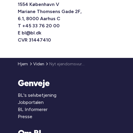
1554 København V
Mariane Thomsens Gade 2F,
6.1, 8000 Aarhus C
T +45 33 76 20 00
E
bl@bl.dk
CVR 31447410
Hjem
Viden
Nyt ejendomsvurderingssystem og ensartning heraf
Genveje
BL's selvbetjening
Jobportalen
BL Informerer
Presse