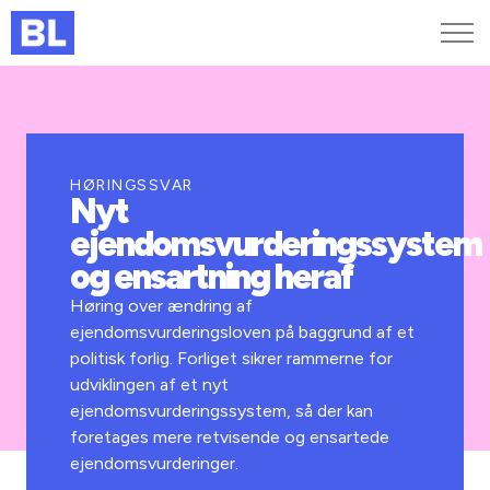
Genveje
Find medarbejder
Kurser og arrangementer
HØRINGSSVAR
Nyt
Jobportalen
ejendomsvurderingssystem
MitBL
og ensartning heraf
Høring over ændring af
ejendomsvurderingsloven på baggrund af et
politisk forlig. Forliget sikrer rammerne for
udviklingen af et nyt
ejendomsvurderingssystem, så der kan
foretages mere retvisende og ensartede
ejendomsvurderinger.