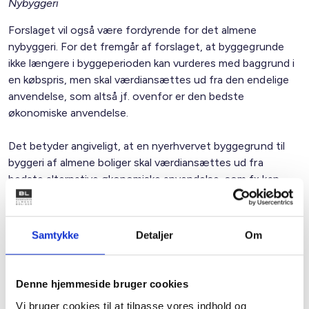
Nybyggeri
Forslaget vil også være fordyrende for det almene
nybyggeri. For det fremgår af forslaget, at byggegrunde
ikke længere i byggeperioden kan vurderes med baggrund i
en købspris, men skal værdiansættes ud fra den endelige
anvendelse, som altså jf. ovenfor er den bedste
økonomiske anvendelse.
Det betyder angiveligt, at en nyerhvervet byggegrund til
byggeri af almene boliger skal værdiansættes ud fra
bedste alternative økonomiske anvendelse, som fx kan
være byggeri af ejerboliger. Det vil øge grundværdien
markant i forhold til den faktiske købspris, og
skattebetalingen ud fra denne grundværdi skal ifølge
Samtykke
Detaljer
Om
forslaget allerede ske fra det tidspunkt, hvor grunden
erhverves. Konsekvensen vil være en fordyrelse af
nybyggeriet af almene boliger.
Denne hjemmeside bruger cookies
Vi bruger cookies til at tilpasse vores indhold og