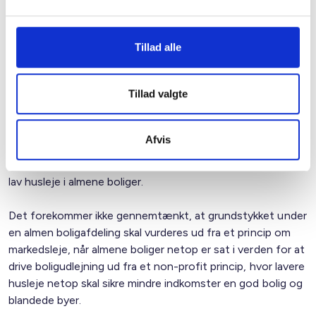
ejendomsvurderinger. Der forventes en gennemsnitlig
stigning i grundskylden for alle almene boliger, der svarer til
ca. 55 kr. (2017-niveau) pr. måned frem mod 2040 i forhold
Tillad alle
til gældende regler.
Sammenfatning
Tillad valgte
Samlet set er BL ganske bekymret i forhold til forslagets
virkninger, som på sigt kan føre til både mærkbare
Afvis
huslejestigninger og fordyrelse af nybyggeriet. Det ses
også at modvirke regeringens egne ambitioner om at sikre
lav husleje i almene boliger.
Det forekommer ikke gennemtænkt, at grundstykket under
en almen boligafdeling skal vurderes ud fra et princip om
markedsleje, når almene boliger netop er sat i verden for at
drive boligudlejning ud fra et non-profit princip, hvor lavere
husleje netop skal sikre mindre indkomster en god bolig og
blandede byer.