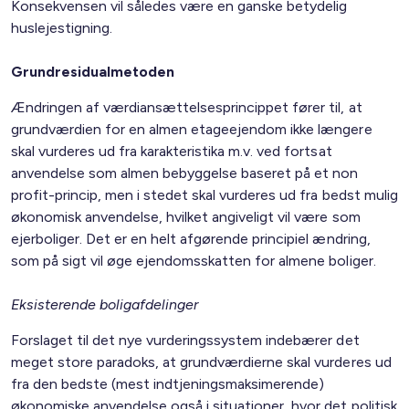
Konsekvensen vil således være en ganske betydelig
huslejestigning.
Grundresidualmetoden
Ændringen af værdiansættelsesprincippet fører til, at
grundværdien for en almen etageejendom ikke længere
skal vurderes ud fra karakteristika m.v. ved fortsat
anvendelse som almen bebyggelse baseret på et non
profit-princip, men i stedet skal vurderes ud fra bedst mulig
økonomisk anvendelse, hvilket angiveligt vil være som
ejerboliger. Det er en helt afgørende principiel ændring,
som på sigt vil øge ejendomsskatten for almene boliger.
Eksisterende boligafdelinger
Forslaget til det nye vurderingssystem indebærer det
meget store paradoks, at grundværdierne skal vurderes ud
fra den bedste (mest indtjeningsmaksimerende)
økonomiske anvendelse også i situationer, hvor det politisk