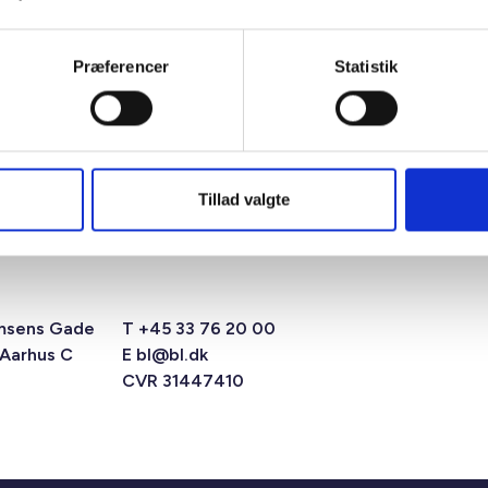
Præferencer
Statistik
Tillad valgte
msens Gade
T +45 33 76 20 00
 Aarhus C
E
bl@bl.dk
CVR 31447410