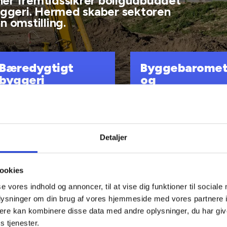
ner fremtidssikrer boligudbuddet
ggeri. Hermed skaber sektoren
n omstilling.
Bæredygtigt
Byggebaromet
byggeri
og
venlighedsind
Detaljer
Den almene boligsektor er en
Den almene boligsektor er
stor bygherre, og er efter
stor bygherre, og er efter
ookies
kommunerne landets største
kommunerne landets stør
bygningsejer. Det sætter krav
bygningsejer. Det sætter k
se vores indhold og annoncer, til at vise dig funktioner til sociale
om mere bæredygtighed, bl.a. i
om mere bæredygtighed, bl
oplysninger om din brug af vores hjemmeside med vores partnere 
form af certificeringer, i de
form af certificeringer, i de
almene byggerier.
almene byggerier.
ere kan kombinere disse data med andre oplysninger, du har giv
s tjenester.