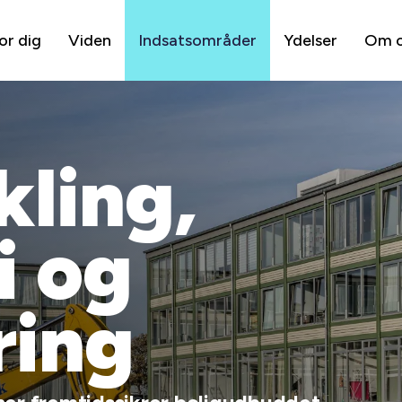
or dig
Viden
Indsatsområder
Ydelser
Om 
kling,
i og
ring