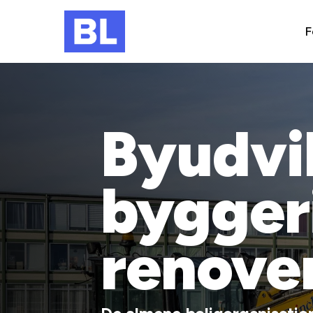
F
Byudvi
bygger
renove