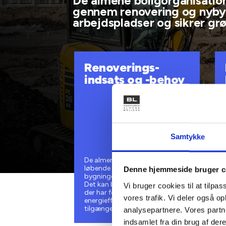
De almene boligorganisatio
gennem renovering og nyby
arbejdspladser og sikrer grø
Renoverings-
indsats og -behov
Samtykke
De almene boliger renoveres
løbende for at sikre hjem og
Denne hjemmeside bruger c
bygninger, der er up-to-date.
Det kan bl.a. være renoveringer
Vi bruger cookies til at tilpas
der har fokus på
vores trafik. Vi deler også 
energieffektivitet, på
tilgængelighed eller på sundhed.
analysepartnere. Vores partn
indsamlet fra din brug af dere