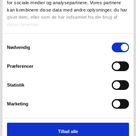
beretter om et godt indeklima, om end der er kritikpunkter.
for sociale medier og analysepartnere. Vores partnere
kan kombinere disse data med andre oplysninger, du har
givet dem, eller som de har indsamlet fra din brug af
deres tjenester.
Boligforening nåede deres
energisparemål syv år før tid
Samtykkevalg
Nødvendig
Præferencer
Statistik
Læs hvordan Himmerland Boligforening satte sig for at
reducere varmeforbrug og bygningsrelateret el i
bygningsmassen med 30 procent frem mod 2030, og
allerede nåede det i 2023.
Marketing
Renovering med
Tillad alle