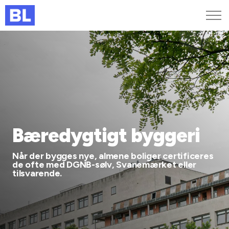
Genveje
Find medarbejder
Kurser og arrangementer
Jobportalen
MitBL
Bæredygtigt byggeri
Når der bygges nye, almene boliger certificeres
de ofte med DGNB-sølv, Svanemærket eller
tilsvarende.