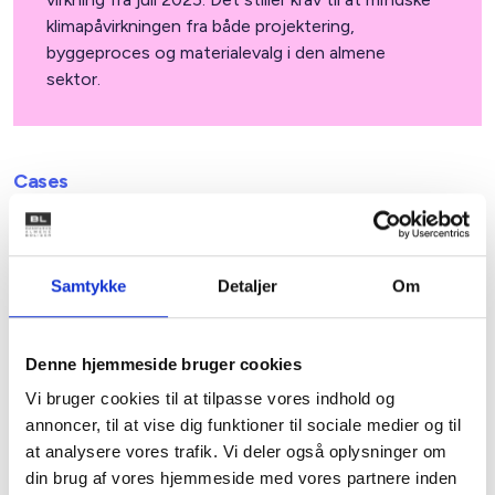
klimapåvirkningen fra både projektering,
byggeproces og materialevalg i den almene
sektor.
Cases
Et af Danmarks mest
klimavenlige byggerier
Samtykke
Detaljer
Om
Denne hjemmeside bruger cookies
Vi bruger cookies til at tilpasse vores indhold og
annoncer, til at vise dig funktioner til sociale medier og til
Læs om Fjordudsigten i Ringkøbing der består af
at analysere vores trafik. Vi deler også oplysninger om
passivhuse, hvor klimaaftrykket er reduceret til en fjerdedel
din brug af vores hjemmeside med vores partnere inden
af lovkravet. Energiudgifterne er lave. Beboere i bebyggelsen