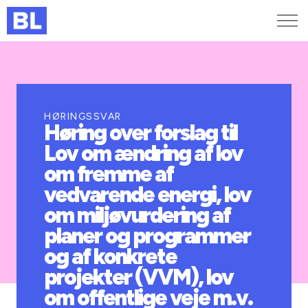
Genveje
Find medarbejder
Kurser og arrangementer
HØRINGSSVAR
Høring over forslag til
Jobportalen
Lov om ændring af lov
MitBL
om fremme af
vedvarende energi, lov
om miljøvurdering af
planer og programmer
og af konkrete
projekter (VVM), lov
om offentlige veje m.v.