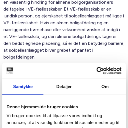
en væsentlig hindring for almene boligorganisationers
deltagelse i VE-fællesskaber. Et VE-fællesskab er en
juridisk person, og ejerskabet til solcelleanlægget må ligge i
VE-fællesskabet. Hvis en almen boligafdeling og en
nærliggende børnehave eller virksomhed ønsker at indgå i
et VE-fællesskab, og den almene boligafdelings tage er
den bedst egnede placering, så er det en betydelig barriere,
at solcelleanlægget bliver grebet af pantet i
boligafdelingen.
BL opfordrer kraftigt til, at denne ubegrundede
forskelsbehandling fjernes til gavn for den grønne
Samtykke
Detaljer
Om
omstilling.
BL har herudover ikke yderligere bemærkninger til høringen.
Denne hjemmeside bruger cookies
Vi bruger cookies til at tilpasse vores indhold og
annoncer, til at vise dig funktioner til sociale medier og til
Med venlig hilsen