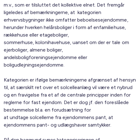
m.v., som er tilsluttet det kollektive elnet. Det fremgår
ligeledes af bemærkningerne, at kategorien
erhvervsbygninger ikke omfatter beboelsesejendomme,
herunder hverken helårsboliger i form af enfamiliehuse,
rækkehuse eller etageboliger,
sommerhuse, kolonihavehuse, uanset om der er tale om
ejerboliger, almene boliger,
andelsboligforeningsejendomme eller
boligudlejningsejendomme.
Kategorien er ifølge bemærkningerne afgrænset af hensyn
til, at særskilt ret over et solcelleanlæg vil være et nybrud
og en fravigelse fra et af de centrale principper inden for
reglerne for fast ejendom. Det er dog jf. den foreslåede
bestemmelse bl.a. en forudsætning for
at undtage solcellerne fra ejendommens pant, at
ejendommens pant- og udlægshaver samtykker.
På den baggrund synes kategoriseringen af