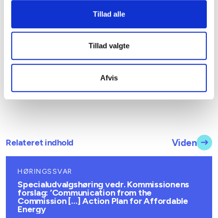
Adm. direktør
Tillad alle
Tlf: 28 88 18 77
Mail: bma@bl.dk
Tillad valgte
Afvis
Relateret indhold
Viden
HØRINGSSVAR
Specialudvalgshøring vedr. Kommissionens
forslag: ’Communication from the
Commission […] Action Plan for Affordable
Energy