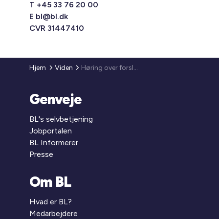
T +45 33 76 20 00
E
bl@bl.dk
CVR 31447410
Hjem
Viden
Høring over forslag til Lov om ændring af lov om fremme af vedvarende energi, lov om miljøvurdering af planer og programmer og af konkrete projekter (VVM), lov om offentlige veje m.v. og jernbaneloven
Genveje
BL's selvbetjening
Jobportalen
BL Informerer
Presse
Om BL
Hvad er BL?
Medarbejdere