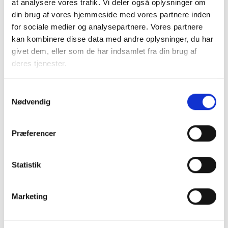
at analysere vores trafik. Vi deler også oplysninger om
din brug af vores hjemmeside med vores partnere inden
Bent Madsen
for sociale medier og analysepartnere. Vores partnere
Adm. direktør
kan kombinere disse data med andre oplysninger, du har
givet dem, eller som de har indsamlet fra din brug af
deres tjenester.
Kontakt
Samtykkevalg
Mette Nørgaard
Nødvendig
Larsen
Juridisk konsulent
Præferencer
Tlf: 53 73 15 59
Mail: mel@bl.dk
Statistik
Marketing
Bent Madsen