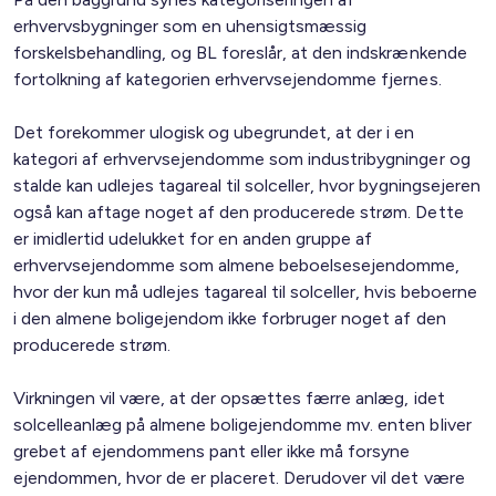
erhvervsbygninger som en uhensigtsmæssig
forskelsbehandling, og BL foreslår, at den indskrænkende
fortolkning af kategorien erhvervsejendomme fjernes.
Det forekommer ulogisk og ubegrundet, at der i en
kategori af erhvervsejendomme som industribygninger og
stalde kan udlejes tagareal til solceller, hvor bygningsejeren
også kan aftage noget af den producerede strøm. Dette
er imidlertid udelukket for en anden gruppe af
erhvervsejendomme som almene beboelsesejendomme,
hvor der kun må udlejes tagareal til solceller, hvis beboerne
i den almene boligejendom ikke forbruger noget af den
producerede strøm.
Virkningen vil være, at der opsættes færre anlæg, idet
solcelleanlæg på almene boligejendomme mv. enten bliver
grebet af ejendommens pant eller ikke må forsyne
ejendommen, hvor de er placeret. Derudover vil det være