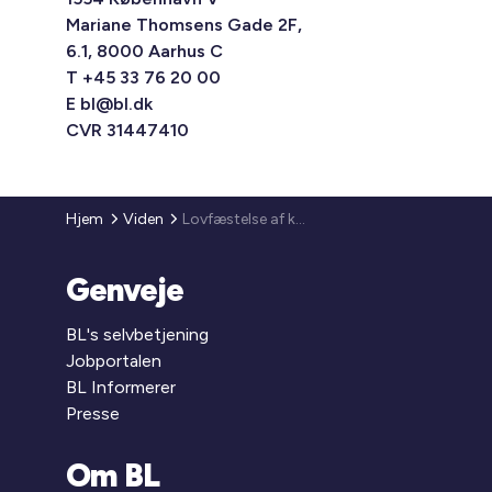
Mariane Thomsens Gade 2F,
6.1, 8000 Aarhus C
T +45 33 76 20 00
E
bl@bl.dk
CVR 31447410
Hjem
Viden
Lovfæstelse af kommunernes pligt til kontrol med CPR
Genveje
BL's selvbetjening
Jobportalen
BL Informerer
Presse
Om BL