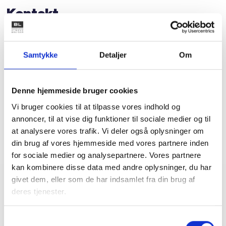
Kontakt
Mette Nørgaard
Larsen
Samtykke
Detaljer
Om
Juridisk konsulent
Tlf: 53 73 15 59
Mail: mel@bl.dk
Denne hjemmeside bruger cookies
Vi bruger cookies til at tilpasse vores indhold og
annoncer, til at vise dig funktioner til sociale medier og til
at analysere vores trafik. Vi deler også oplysninger om
din brug af vores hjemmeside med vores partnere inden
for sociale medier og analysepartnere. Vores partnere
kan kombinere disse data med andre oplysninger, du har
givet dem, eller som de har indsamlet fra din brug af
Relateret indhold
Viden
deres tjenester.
HØRINGSSVAR
Samtykkevalg