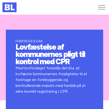
Genveje
Find medarbejder
Kurser og arrangementer
HØRINGSSVAR
Lovfæstelse af
Jobportalen
kommunernes pligt til
MitBL
kontrol med CPR
Med lovforslaget foreslås det bl.a. at
lovfæste kommunernes forpligtelse til at
foretage en forebyggende og
kontrollerende indsats med henblik på at
sikre korrekt registrering i CPR.