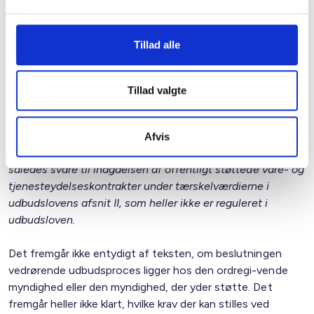
og anlægskontrakter under EU-tærskelværdien i
udbudslovens afsnit II vil derfor ikke længere være
reguleret i udbudsreglerne. Det vil fremover være op til den
Tillad alle
myndighed, som yder støtte til bygge- og
anlægskontrakter under EU-tærskelværdien at stille
eventuelle krav til proceduren for indgåelsen af
Tillad valgte
kontrakten, såfremt der er behov herfor. Ordregiver vil
f.eks. kunne stille krav om, at kontrakten skal indgås efter
reglerne i udbudslovens afsnit V, hvis dette vurderes
Afvis
hensigtsmæssigt og proportionalt. Retstilstanden vil
således svare til indgåelsen af offentligt støttede vare- og
tjenesteydelseskontrakter under tærskelværdierne i
udbudslovens afsnit II, som heller ikke er reguleret i
udbudsloven.
Det fremgår ikke entydigt af teksten, om beslutningen
vedrørende udbudsproces ligger hos den ordregi-vende
myndighed eller den myndighed, der yder støtte. Det
fremgår heller ikke klart, hvilke krav der kan stilles ved