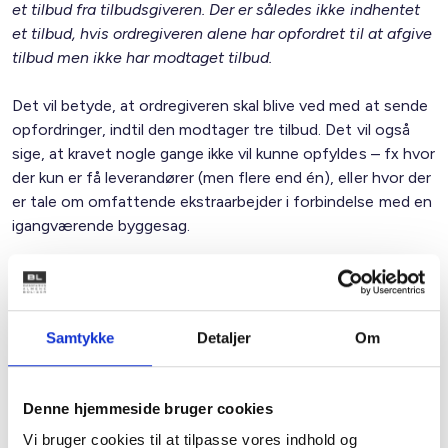
et tilbud fra tilbudsgiveren. Der er således ikke indhentet
et tilbud, hvis ordregiveren alene har opfordret til at afgive
tilbud men ikke har modtaget tilbud.
Det vil betyde, at ordregiveren skal blive ved med at sende
opfordringer, indtil den modtager tre tilbud. Det vil også
sige, at kravet nogle gange ikke vil kunne opfyldes – fx hvor
der kun er få leverandører (men flere end én), eller hvor der
er tale om omfattende ekstraarbejder i forbindelse med en
igangværende byggesag.
Bemærkningen er en stramning i forhold til forståelsen af
tilbudsloven og medfører, at det er umuligt at fastsætte
en tidsplan, da man ikke kan være sikker på, hvornår man
Samtykke
Detaljer
Om
modtager tre tilbud. Lovbemærknin-gen bør derfor slettes,
da det ikke vil være muligt at efterleve i praksis.
Denne hjemmeside bruger cookies
Blandende kontrakter/leverancer
Vi bruger cookies til at tilpasse vores indhold og
I praksis kan det være vanskeligt for ordregivere at vurdere,