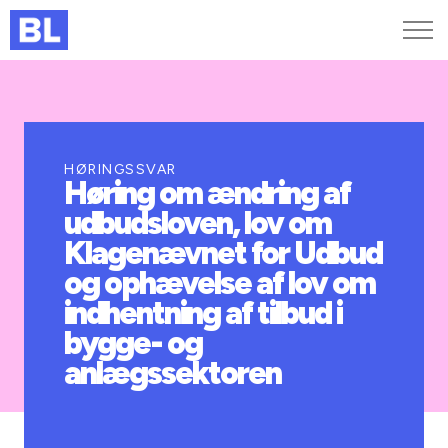
Genveje
Find medarbejder
Kurser og arrangementer
HØRINGSSVAR
Høring om ændring af
Jobportalen
udbudsloven, lov om
MitBL
Klagenævnet for Udbud
og ophævelse af lov om
indhentning af tilbud i
bygge- og
anlægssektoren