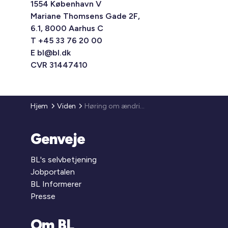
1554 København V
Mariane Thomsens Gade 2F,
6.1, 8000 Aarhus C
T +45 33 76 20 00
E
bl@bl.dk
CVR 31447410
Hjem
Viden
Høring om ændring af udbudsloven, lov om Klagenævnet for Udbud og ophævelse af lov om indhentning af tilbud i bygge- og anlægssektoren
Genveje
BL's selvbetjening
Jobportalen
BL Informerer
Presse
Om BL