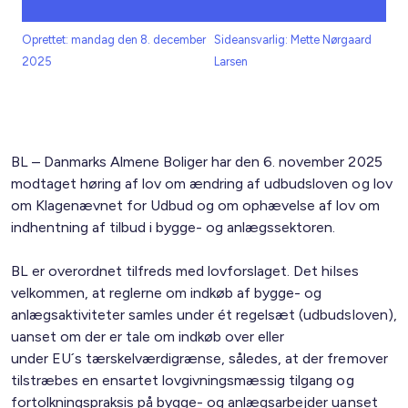
Oprettet: mandag den 8. december
Sideansvarlig: Mette Nørgaard
2025
Larsen
BL – Danmarks Almene Boliger har den 6. november 2025
modtaget høring af lov om ændring af udbudsloven og lov
om Klagenævnet for Udbud og om ophævelse af lov om
indhentning af tilbud i bygge- og anlægssektoren.
BL er overordnet tilfreds med lovforslaget. Det hilses
velkommen, at reglerne om indkøb af bygge- og
anlægsaktiviteter samles under ét regelsæt (udbudsloven),
uanset om der er tale om indkøb over eller
under EU´s tærskelværdigrænse, således, at der fremover
tilstræbes en ensartet lovgivningsmæssig tilgang og
fortolkningspraksis på bygge- og anlægsarbejder uanset