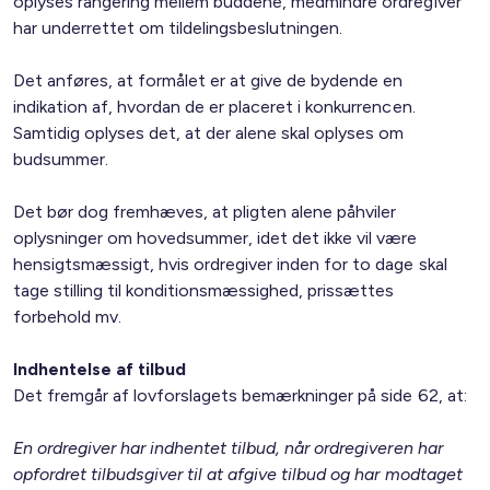
oplyses rangering mellem buddene, medmindre ordregiver
har underrettet om tildelingsbeslutningen.
Det anføres, at formålet er at give de bydende en
indikation af, hvordan de er placeret i konkurrencen.
Samtidig oplyses det, at der alene skal oplyses om
budsummer.
Det bør dog fremhæves, at pligten alene påhviler
oplysninger om hovedsummer, idet det ikke vil være
hensigtsmæssigt, hvis ordregiver inden for to dage skal
tage stilling til konditionsmæssighed, prissættes
forbehold mv.
Indhentelse af tilbud
Det fremgår af lovforslagets bemærkninger på side 62, at:
En ordregiver har indhentet tilbud, når ordregiveren har
opfordret tilbudsgiver til at afgive tilbud og har modtaget