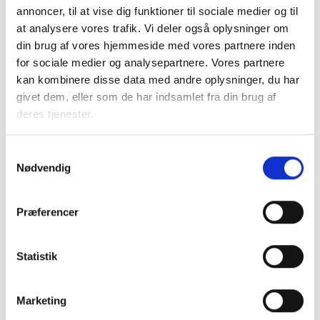
annoncer, til at vise dig funktioner til sociale medier og til
hvorvidt et arbejde er et bygge- og anlægsarbejde eller en
at analysere vores trafik. Vi deler også oplysninger om
leverance (vareindkøb). Det ville være formålstjenligt i
din brug af vores hjemmeside med vores partnere inden
forbindelse med revisionsarbejdet, at der, om ikke andet så
for sociale medier og analysepartnere. Vores partnere
i lovbemærkninger eller vejledningen, i højere grad tages
kan kombinere disse data med andre oplysninger, du har
stilling til, hvorledes systemleverancer (som fx
givet dem, eller som de har indsamlet fra din brug af
badekabiner), større tekniske anlæg o.l. skal betragtes,
deres tjenester.
eftersom det i øget omfang bliver en større og større del
af byggeriets leverancer og byggeprocesser, og unødige
klagesager om anvendelse af korrekt udbudsproces bør
Samtykkevalg
begrænses.
Nødvendig
Udbudsprocedure ved kontrakter under
Præferencer
tærskelværdien
Det fremgår af forslagets side 18, at:
Statistik
Den foreslåede ordning vil også medføre, at tilbudslovens
gældende regler for støttede bygge- og anlægskontrakter
Marketing
ikke videreføres. Indgåelsen af offentligt støttede bygge-