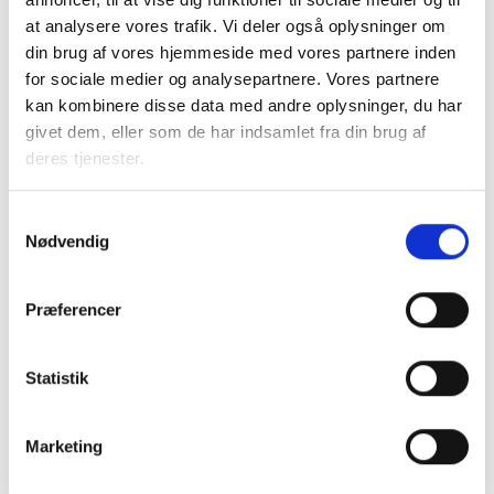
anmeldes til Forsyningstilsynet. Det fremstår derfor uklart,
at analysere vores trafik. Vi deler også oplysninger om
hvad bygningsejeren skal oplyse slutbrugeren om, jf. § 7,
din brug af vores hjemmeside med vores partnere inden
stk. 1, i relation til fastsættelse af priser og tariffer.
for sociale medier og analysepartnere. Vores partnere
kan kombinere disse data med andre oplysninger, du har
givet dem, eller som de har indsamlet fra din brug af
Med venlig hilsen
deres tjenester.
Bent Madsen
Adm. direktør
Samtykkevalg
Nødvendig
Download høringssvaret som
Præferencer
pdf
Statistik
Marketing