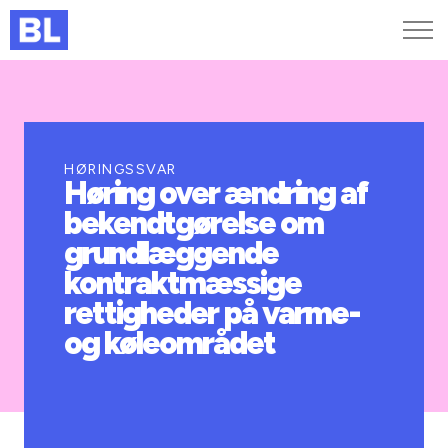
Genveje
Find medarbejder
Kurser og arrangementer
HØRINGSSVAR
Høring over ændring af
Jobportalen
bekendtgørelse om
MitBL
grundlæggende
kontraktmæssige
rettigheder på varme-
og køleområdet