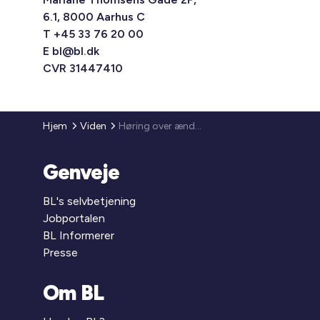
6.1, 8000 Aarhus C
T +45 33 76 20 00
E
bl@bl.dk
CVR 31447410
Hjem
Viden
Høring over ændring af bekendtgørelse om grundlæggende kontraktmæssige rettigheder på varme- og køleområdet
Genveje
BL's selvbetjening
Jobportalen
BL Informerer
Presse
Om BL