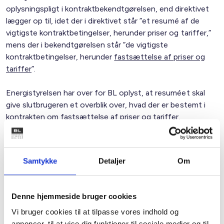
oplysningspligt i kontraktbekendtgørelsen, end direktivet
lægger op til, idet der i direktivet står ”et resumé af de
vigtigste kontraktbetingelser, herunder priser og tariffer,”
mens der i bekendtgørelsen står ”de vigtigste
kontraktbetingelser, herunder
fastsættelse af priser og
tariffer
”.
Energistyrelsen har over for BL oplyst, at resuméet skal
give slutbrugeren et overblik over, hvad der er bestemt i
kontrakten om fastsættelse af priser og tariffer.
Energistyrelsen vurderer ikke, at bestemmelsen skal
forstås som en omfattende forpligtelse til at redegøre
nærmere for, hvordan energivirksomhedens tariffer
Samtykke
Detaljer
Om
beregnes.
Typisk vil der ikke fremgå andet af kontrakten, end at
Denne hjemmeside bruger cookies
takster udarbejdes under hensyntagen til
Vi bruger cookies til at tilpasse vores indhold og
Forsyningstilsynets retningslinjer, og at takstbladet
annoncer, til at vise dig funktioner til sociale medier og til