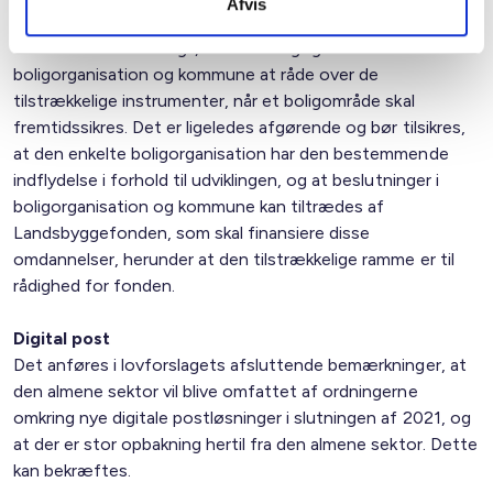
Afvis
udstrækkes til at omfatte forebyggelsesområder. Dette
forekommer fornuftigt, da det er vigtigt for
boligorganisation og kommune at råde over de
tilstrækkelige instrumenter, når et boligområde skal
fremtidssikres. Det er ligeledes afgørende og bør tilsikres,
at den enkelte boligorganisation har den bestemmende
indflydelse i forhold til udviklingen, og at beslutninger i
boligorganisation og kommune kan tiltrædes af
Landsbyggefonden, som skal finansiere disse
omdannelser, herunder at den tilstrækkelige ramme er til
rådighed for fonden.
Digital post
Det anføres i lovforslagets afsluttende bemærkninger, at
den almene sektor vil blive omfattet af ordningerne
omkring nye digitale postløsninger i slutningen af 2021, og
at der er stor opbakning hertil fra den almene sektor. Dette
kan bekræftes.