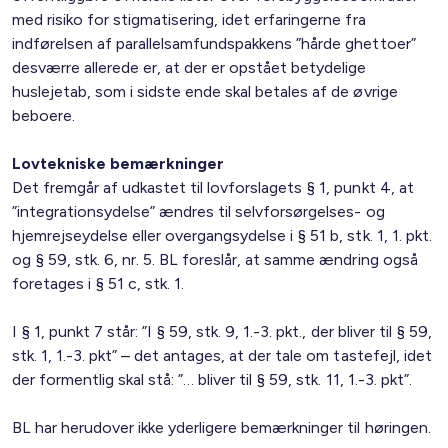
med risiko for stigmatisering, idet erfaringerne fra
indførelsen af parallelsamfundspakkens ”hårde ghettoer”
desværre allerede er, at der er opstået betydelige
huslejetab, som i sidste ende skal betales af de øvrige
beboere.
Lovtekniske bemærkninger
Det fremgår af udkastet til lovforslagets § 1, punkt 4, at
”integrationsydelse” ændres til selvforsørgelses- og
hjemrejseydelse eller overgangsydelse i § 51 b, stk. 1, 1. pkt.
og § 59, stk. 6, nr. 5. BL foreslår, at samme ændring også
foretages i § 51 c, stk. 1.
I § 1, punkt 7 står: ”I § 59, stk. 9, 1.-3. pkt., der bliver til § 59,
stk. 1, 1.-3. pkt” – det antages, at der tale om tastefejl, idet
der formentlig skal stå: ”… bliver til § 59, stk. 11, 1.-3. pkt”.
BL har herudover ikke yderligere bemærkninger til høringen.