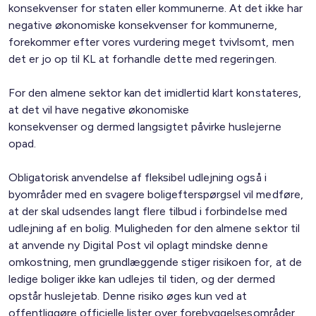
konsekvenser for staten eller kommunerne. At det ikke har
negative økonomiske konsekvenser for kommunerne,
forekommer efter vores vurdering meget tvivlsomt, men
det er jo op til KL at forhandle dette med regeringen.
For den almene sektor kan det imidlertid klart konstateres,
at det vil have negative økonomiske
konsekvenser og dermed langsigtet påvirke huslejerne
opad.
Obligatorisk anvendelse af fleksibel udlejning også i
byområder med en svagere boligefterspørgsel vil medføre,
at der skal udsendes langt flere tilbud i forbindelse med
udlejning af en bolig. Muligheden for den almene sektor til
at anvende ny Digital Post vil oplagt mindske denne
omkostning, men grundlæggende stiger risikoen for, at de
ledige boliger ikke kan udlejes til tiden, og der dermed
opstår huslejetab. Denne risiko øges kun ved at
offentliggøre officielle lister over forebyggelsesområder