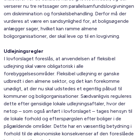
verserer nu tre retssager om parallelsamfundslovgivningen
om diskrimination og forskelsbehandling. Derfor må der
vurderes at være en sandsynlighed for, at boligsøgende
anlægger sager, hvilket kan ramme almene
boligorganisationer, der skal leve op til en lovgivning.
Udlejningsregler
I lovforslaget foreslås, at anvendelsen af fleksibel
udlejning skal være obligatorisk i alle
forebyggelsesområder. Fleksibel udlejning er ganske
udbredt i den almene sektor, og det kan forekomme
unødigt, at der nu skal udstedes et egentlig påbud til
kommuner og boligorganisationer. Sædvanligvis reguleres
dette efter gensidige lokale udlejningsaftaler, hvor der
netop – som også anført i lovforslaget – tages hensyn til
de lokale forhold og efterspørgslen efter boliger i de
pågældende områder. Dette har en væsentlig betydning i
forhold til de økonomiske konsekvenser af den foreslåede