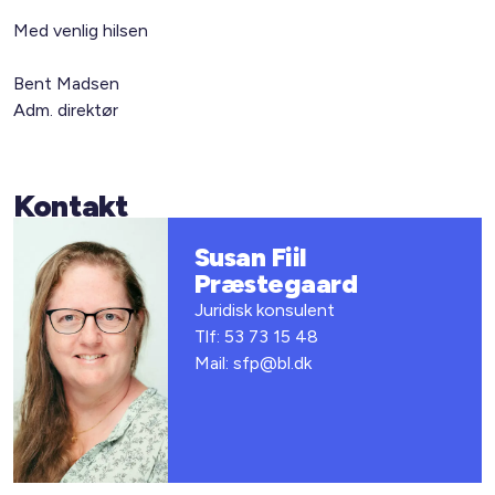
Med venlig hilsen
Bent Madsen
Adm. direktør
Kontakt
Susan Fiil
Præstegaard
Juridisk konsulent
Tlf: 53 73 15 48
Mail: sfp@bl.dk