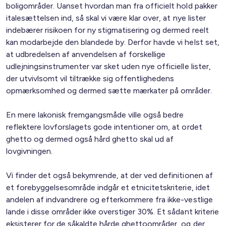
boligområder. Uanset hvordan man fra officielt hold pakker
italesættelsen ind, så skal vi være klar over, at nye lister
indebærer risikoen for ny stigmatisering og dermed reelt
kan modarbejde den blandede by. Derfor havde vi helst set,
at udbredelsen af anvendelsen af forskellige
udlejningsinstrumenter var sket uden nye officielle lister,
der utvivlsomt vil tiltrække sig offentlighedens
opmærksomhed og dermed sætte mærkater på områder.
En mere lakonisk fremgangsmåde ville også bedre
reflektere lovforslagets gode intentioner om, at ordet
ghetto og dermed også hård ghetto skal ud af
lovgivningen.
Vi finder det også bekymrende, at der ved definitionen af
et forebyggelsesområde indgår et etnicitetskriterie, idet
andelen af indvandrere og efterkommere fra ikke-vestlige
lande i disse områder ikke overstiger 30%. Et sådant kriterie
eksisterer for de såkaldte hårde ghettoområder, og der