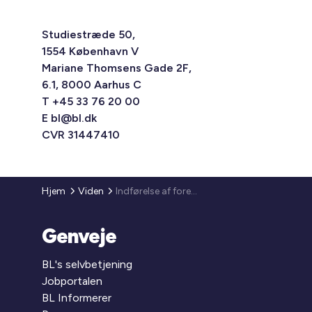
Studiestræde 50,
1554 København V
Mariane Thomsens Gade 2F,
6.1, 8000 Aarhus C
T +45 33 76 20 00
E
bl@bl.dk
CVR 31447410
Hjem
Viden
Indførelse af forebyggelsesområder og justering af eksisterende parallelsamfundslovgivning
Genveje
BL's selvbetjening
Jobportalen
BL Informerer