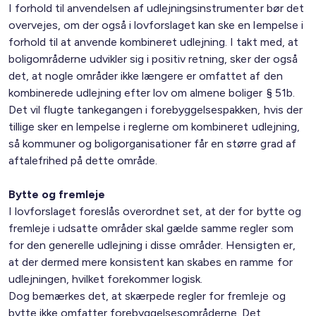
I forhold til anvendelsen af udlejningsinstrumenter bør det
overvejes, om der også i lovforslaget kan ske en lempelse i
forhold til at anvende kombineret udlejning. I takt med, at
boligområderne udvikler sig i positiv retning, sker der også
det, at nogle områder ikke længere er omfattet af den
kombinerede udlejning efter lov om almene boliger § 51b.
Det vil flugte tankegangen i forebyggelsespakken, hvis der
tillige sker en lempelse i reglerne om kombineret udlejning,
så kommuner og boligorganisationer får en større grad af
aftalefrihed på dette område.
Bytte og fremleje
I lovforslaget foreslås overordnet set, at der for bytte og
fremleje i udsatte områder skal gælde samme regler som
for den generelle udlejning i disse områder. Hensigten er,
at der dermed mere konsistent kan skabes en ramme for
udlejningen, hvilket forekommer logisk.
Dog bemærkes det, at skærpede regler for fremleje og
bytte ikke omfatter forebyggelsesområderne. Det