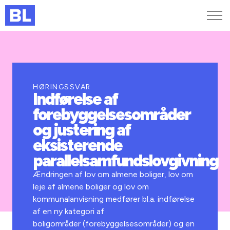
Genveje
Find medarbejder
Kurser og arrangementer
HØRINGSSVAR
Indførelse af
Jobportalen
forebyggelsesområder
MitBL
og justering af
eksisterende
parallelsamfundslovgivning
Ændringen af lov
om almene boliger, lov om
leje af almene boliger og lov om
kommunalanvisning
medfører bl.a. indførelse
af en ny kategori af
boligområder
(
forebyggelsesområder)
og en