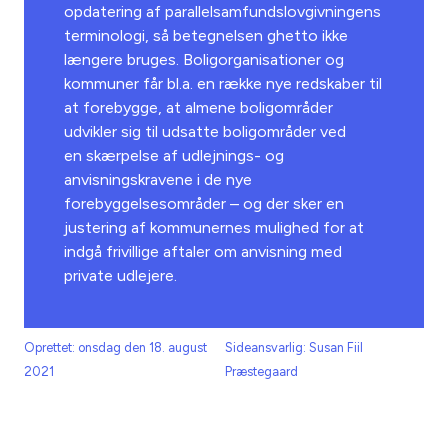
opdatering af parallelsamfundslovgivningens
terminologi, så betegnelsen ghetto ikke
længere bruges. B
oligorganisationer og
kommuner får bl.a. en række nye redskaber til
at forebygge, at almene boligområder
udvikler sig til udsatte boligområder ved
en
skærpelse af udlejnings- og
anvisningskravene i de nye
forebyggelsesområder
– og der sker en
justering af kommunernes mulighed for at
indgå frivillige aftaler om anvisning med
private udlejere.
Oprettet: onsdag den 18. august
Sideansvarlig: Susan Fiil
2021
Præstegaard