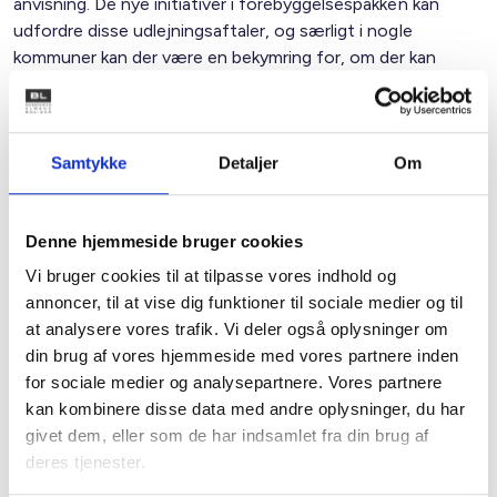
anvisning. De nye initiativer i forebyggelsespakken kan
udfordre disse udlejningsaftaler, og særligt i nogle
kommuner kan der være en bekymring for, om der kan
sikres tilstrækkeligt med lejemål til den boligsociale
anvisning. I forhold til det oprindelige udspil noteres det, at
der er sket en lempelse, idet der arbejdes med en grænse
Samtykke
Detaljer
Om
på 30% af lejemålene i en kommune omfattet af aftalen.
Vi har imidlertid fortsat en bekymring, og det er væsentligt,
at BL i samarbejde med kommunerne og meget gerne
Denne hjemmeside bruger cookies
ministeriet overvåger udviklingen. Det må være afgørende
for alle parter, at lovforslaget ikke utilsigtet rammer de
Vi bruger cookies til at tilpasse vores indhold og
allersvageste i vores samfund.
annoncer, til at vise dig funktioner til sociale medier og til
at analysere vores trafik. Vi deler også oplysninger om
Det er også afgørende, at der kommer nærmere
din brug af vores hjemmeside med vores partnere inden
retningslinjer omkring udmøntningen af denne
for sociale medier og analysepartnere. Vores partnere
bestemmelse – hvordan skal det i praksis gribes an.
kan kombinere disse data med andre oplysninger, du har
givet dem, eller som de har indsamlet fra din brug af
Social eksport
deres tjenester.
Begrebet nævnes ikke i lovforslaget, men det indgik i den