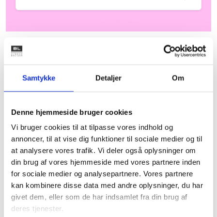
Relateret indhold
Viden
Samtykke
Detaljer
Om
HØRINGSSVAR
Oversigt over høringssvar
12. december 2024
Denne hjemmeside bruger cookies
Vi bruger cookies til at tilpasse vores indhold og
annoncer, til at vise dig funktioner til sociale medier og til
VIDENSBLAD
at analysere vores trafik. Vi deler også oplysninger om
Samarbejde med kommunen
din brug af vores hjemmeside med vores partnere inden
23. april 2026
for sociale medier og analysepartnere. Vores partnere
kan kombinere disse data med andre oplysninger, du har
givet dem, eller som de har indsamlet fra din brug af
GUIDE
deres tjenester.
Ambitionsworkshop