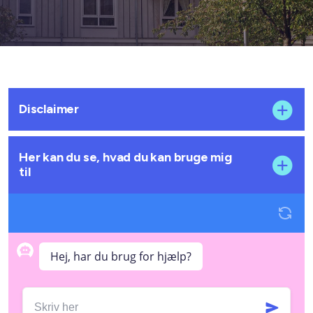
Disclaimer
Her kan du se, hvad du kan bruge mig
til