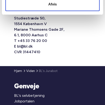
Afvis
Studiestræde 50,
1554 København V
Mariane Thomsens Gade 2F,
6.1, 8000 Aarhus C
T +45 33 76 20 00
E
bl@bl.dk
CVR 31447410
Hjem
Viden
BL's Jurabot
Genveje
BL's selvbetjening
Jobportalen