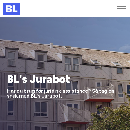
Genveje
Find medarbejder
Kurser og arrangementer
Jobportalen
MitBL
BL's Jurabot
Har du brug for juridisk assistance? Så tag en
snak med BL's Jurabot.