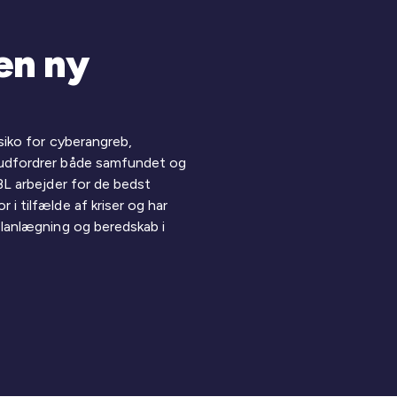
en ny
isiko for cyberangreb,
 udfordrer både samfundet og
 BL arbejder for de bedst
i tilfælde af kriser og har
planlægning og beredskab i