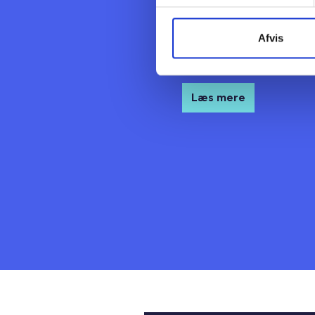
lettere at forebygge, ops
sammenhængende forløb. H
arbejder for bedre lokal 
Afvis
partnerskabet Fælles om l
Læs mere