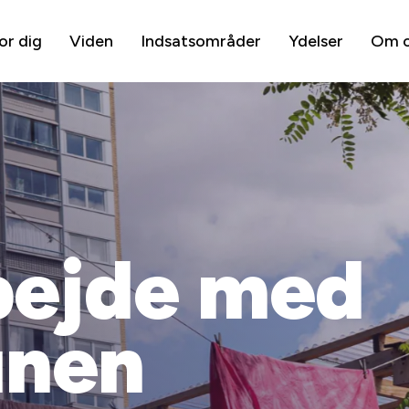
or dig
Viden
Indsatsområder
Ydelser
Om 
ejde med
nen