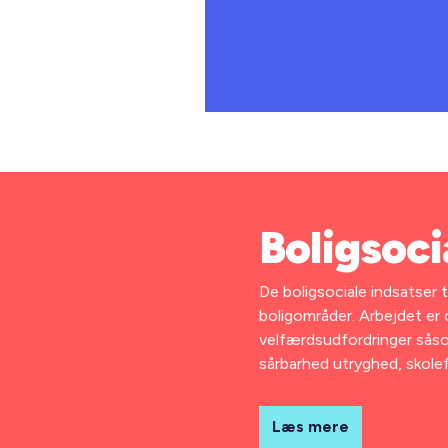
Boligsoci
De boligsociale indsatser 
boligområder. Arbejdet er 
velfærdsudfordringer såsom
sårbarhed utryghed, skole
Læs mere