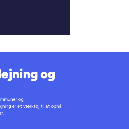
lejning og
kommuner og
jning er et værktøj til at opnå
r.