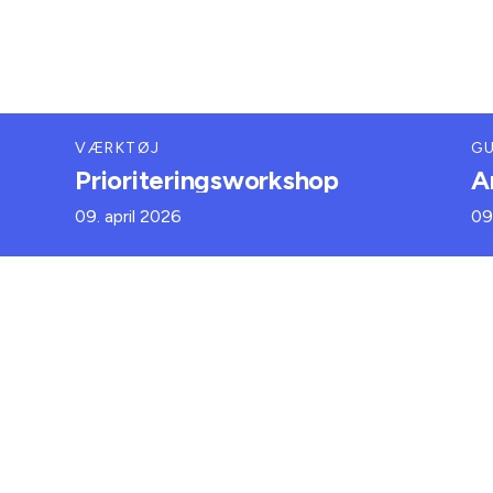
VÆRKTØJ
GU
Prioriteringsworkshop
A
09. april 2026
09