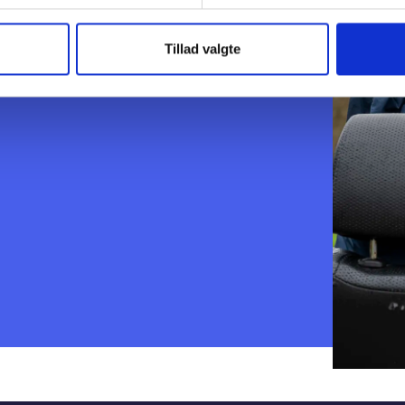
øge hjælp og skabe trygge,
er på siden kan du følge, hvordan BL
sundhed – blandt andet gennem
Tillad valgte
okal sundhed, indgået i samarbejde med KL.