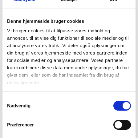
De almene boliger huser samtidig en betydelig andel
beboere med begrænsede økonomiske muligheder for
egenfinansieret klimatilpasning. Ifølge
Landsbyggefondens
Denne hjemmeside bruger cookies
beboerstatistik
er den gennemsnitlige husstandsindkomst i
den almene sektor 47 % lavere end for befolkningen som
Vi bruger cookies til at tilpasse vores indhold og
helhed.
annoncer, til at vise dig funktioner til sociale medier og til
at analysere vores trafik. Vi deler også oplysninger om
En kollektiv, forsyningsbaseret indsats sikrer solidariske
din brug af vores hjemmeside med vores partnere inden
løsninger på samfundsmæssige udfordringer, der er
for sociale medier og analysepartnere. Vores partnere
væsentlige for hele det danske samfund. På den baggrund
kan kombinere disse data med andre oplysninger, du har
bør det indgå i overvejelserne, at be-kendtgørelsen
givet dem, eller som de har indsamlet fra din brug af
indeholder objektive udpegningskriterier, som også
deres tjenester.
omfatter social og økonomisk sårbarhed i de berørte
områder.
Samtykkevalg
Nødvendig
Afsluttende anbefaling
Som redegjort for ovenfor foreligger der et solidt analytisk
Præferencer
grundlag for udfordringerne med terrænnært grundvand i
de almene boligområder i form af Landsbyggefondens