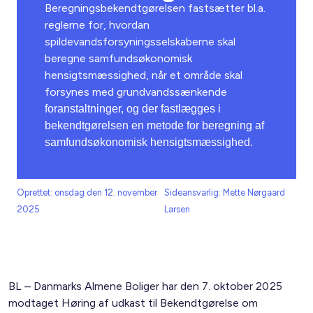
Beregningsbekendtgørelsen fastsætter bl.a.
reglerne for, hvordan
spildevandsforsyningsselskaberne skal
beregne samfundsøkonomisk
hensigtsmæssighed, når et område skal
forsynes med grundvandssænkende
foranstaltninger, og der fastlægges i
bekendtgørelsen en metode for beregning af
samfundsøkonomisk hensigtsmæssighed.
Oprettet: onsdag den 12. november
Sideansvarlig: Mette Nørgaard
2025
Larsen
BL – Danmarks Almene Boliger har den 7. oktober 2025
modtaget Høring af udkast til Bekendtgørelse om