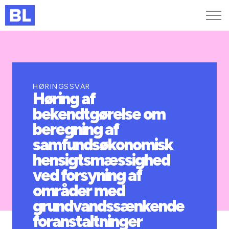
Genveje
Find medarbejder
Kurser og arrangementer
HØRINGSSVAR
Høring af
Jobportalen
bekendtgørelse om
MitBL
beregning af
samfundsøkonomisk
hensigtsmæssighed
ved forsyning af
områder med
grundvandssænkende
foranstaltninger