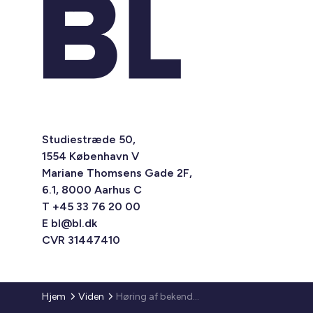
Studiestræde 50,
1554 København V
Mariane Thomsens Gade 2F,
6.1, 8000 Aarhus C
T +45 33 76 20 00
E
bl@bl.dk
CVR 31447410
Hjem
Viden
Høring af bekendtgørelse om beregning af samfundsøkonomisk hensigtsmæssighed ved forsyning af områder med grundvandssænkende foranstaltninger