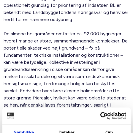
operationelt grundlag for prioritering af indsatser. BL er
bekendt med Landsbyggefondens høringssvar og henviser
hertil for en nærmere uddybning.
De almene boligområder omfatter ca. 92.000 bygninger,
hvoraf mange er store, sammenhængende komplekser. De
potentielle skader ved højt grundvand – fx på
fundamenter, tekniske installationer og konstruktioner –
kan være betydelige. Kollektive investeringer i
grundvandssænkning i disse områder kan derfor give
markante skalafordele og vil være samfundsøkonomisk
hensigtsmæssige, fordi mange boliger kan beskyttes
samlet. Endvidere har større almene boligområder ofte
store grønne friarealer, hvilket kan være oplagte steder at
se hen, når der skal laves foranstaltninger, særligt i
”bytætte” områder.
Hensyn til socialt og økonomisk sårbare beboere
Samtykke
Detaljer
Om