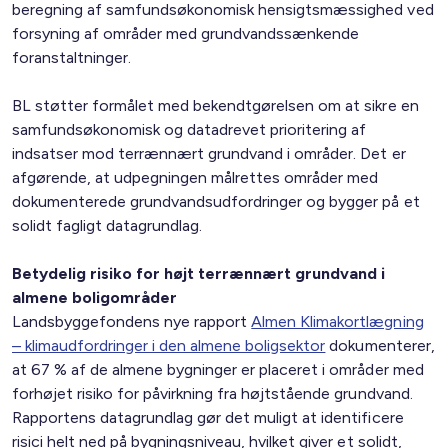
beregning af samfundsøkonomisk hensigtsmæssighed ved
forsyning af områder med grundvandssænkende
foranstaltninger.
BL støtter formålet med bekendtgørelsen om at sikre en
samfundsøkonomisk og datadrevet prioritering af
indsatser mod terrænnært grundvand i områder. Det er
afgørende, at udpegningen målrettes områder med
dokumenterede grundvandsudfordringer og bygger på et
solidt fagligt datagrundlag.
Betydelig risiko for højt terrænnært grundvand i
almene boligområder
Landsbyggefondens nye rapport
Almen Klimakortlægning
– klimaudfordringer i den almene boligsektor
dokumenterer,
at 67 % af de almene bygninger er placeret i områder med
forhøjet risiko for påvirkning fra højtstående grundvand.
Rapportens datagrundlag gør det muligt at identificere
risici helt ned på bygningsniveau, hvilket giver et solidt,