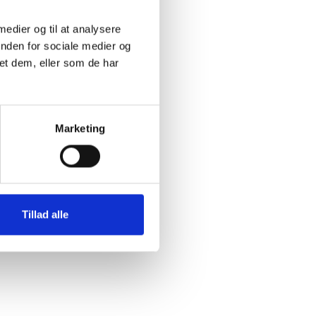
indst i
 medier og til at analysere
lse, når
inden for sociale medier og
et dem, eller som de har
e boliger,
gerne
Marketing
hov for
plan og i
Tillad alle