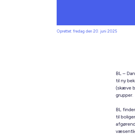
Oprettet: fredag den 20. juni 2025
BL – Dan
til ny be
(skæve b
grupper.
BL finder
til bolig
afgørend
væsentli