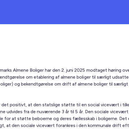
marks Almene Boliger har den 2. juni 2025 modtaget høring ov
kendtgørelse om etablering af almene boliger til særligt udsatt
oliger) og bekendtgørelse om drift af almene boliger til særlig
 det positivt, at den statslige støtte til en social vicevært i til
erne udvides fra de nuværende 3 år til 5 år. Den sociale vicevært
e for at støtte beboerne og deres fællesskab i boligerne. Det 
gt, at den sociale vicevært forankres i den kommunale drift eft