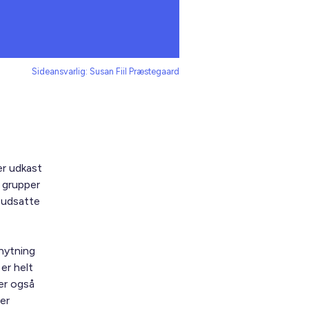
Sideansvarlig: Susan Fiil Præstegaard
er udkast
e grupper
t udsatte
knytning
 er helt
er også
er