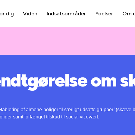
or dig
Viden
Indsatsområder
Ydelser
Om 
ndtgørelse om 
blering af almene boliger til særligt udsatte grupper’ (skæve bol
oliger samt forlænget tilskud til social vicevært.