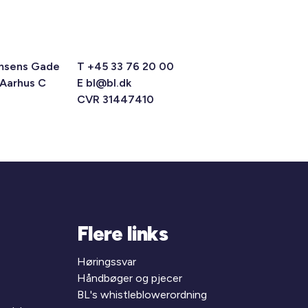
msens Gade
T +45 33 76 20 00
 Aarhus C
E
bl@bl.dk
CVR 31447410
Flere links
Høringssvar
Håndbøger og pjecer
BL's whistleblowerordning