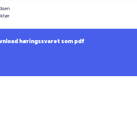
dsen
ektør
nload høringssvaret som pdf