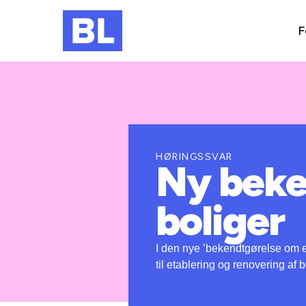
F
HØRINGSSVAR
Ny beke
boliger
I den nye ’bekendtgørelse om eta
til etablering og renovering af b