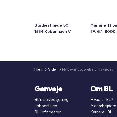
Studiestræde 50,
Mariane Tho
1554 København V
2F, 6.1, 8000
Hjem
Viden
Ny bekendtgørelse om skæve boliger
Genveje
Om BL
BL's selvbetjening
Hvad er BL?
Jobportalen
Medarbejdere
BL Informerer
Karriere i BL