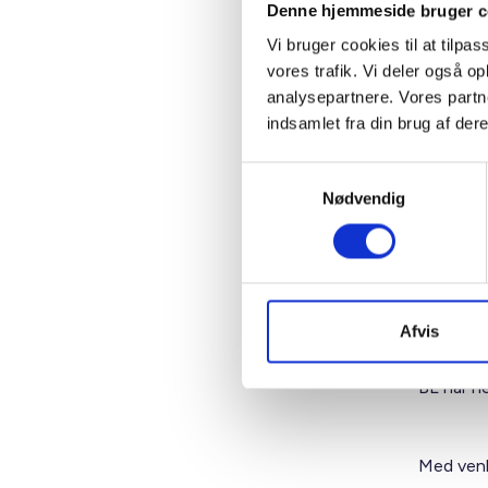
Denne hjemmeside bruger c
kunne und
Vi bruger cookies til at tilpas
en situat
vores trafik. Vi deler også 
kontanthj
analysepartnere. Vores partn
indsamlet fra din brug af dere
§ 24 tage
og derfo
Samtykkevalg
hensigts
Nødvendig
kunne om
skæve bo
Det kunn
mærkning
Afvis
den enk
BL har he
Med venl