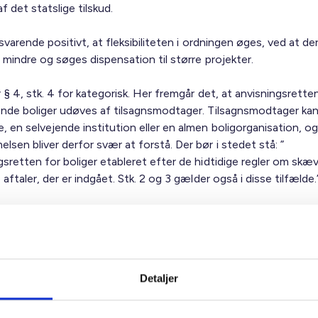
f det statslige tilskud.
lsvarende positivt, at fleksibiliteten i ordningen øges, ved at de
 mindre og søges dispensation til større projekter.
 § 4, stk. 4 for kategorisk. Her fremgår det, at anvisningsretten
ende boliger udøves af tilsagnsmodtager. Tilsagnsmodtager ka
 en selvejende institution eller en almen boligorganisation, og
sen bliver derfor svær at forstå. Der bør i stedet stå: ”
sretten for boliger etableret efter de hidtidige regler om skæv
 aftaler, der er indgået. Stk. 2 og 3 gælder også i disse tilfælde.
stlægges tilskuddet som et engangsbeløb på op til 500.000 kr. I
e bekendtgørelse er tilskuddet 500.000 kr. i hovedstadskom
e i øvrige kommuner. For de øvrige kommuner vil der være mulig
tilskud, mens det fastholdes på samme niveau siden den tidlige
Detaljer
ørelse. Byggeomkostningerne er steget voldsomt i den
ggende perioder, og der kunne derfor være behov for en genere
g af tilskuddet og en samtidig indeksregulering fremover. Dette 