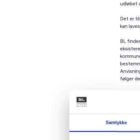
udløbet a
Det er ti
kan laves
BL finder
eksister
kommune,
bestemmel
Anvisning
følger de
I § 7 fa
nuværend
og laver
et øget 
Samtykke
bekendtg
mellemli
regulerin