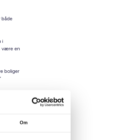
r både
 i
n være en
e boliger
”
 den
munerne
hed for
re
Om
l
vil