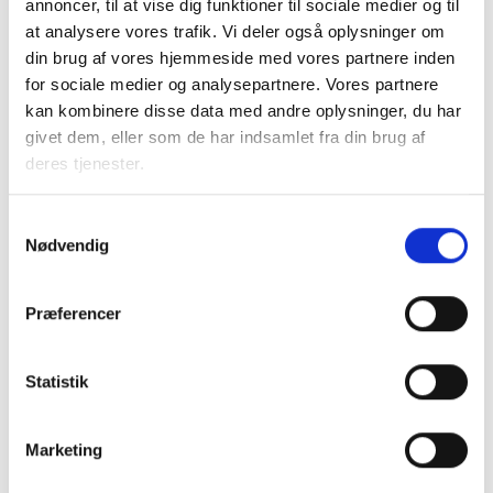
annoncer, til at vise dig funktioner til sociale medier og til
tilladelse til kommuner at undlade at opkræve betaling for
at analysere vores trafik. Vi deler også oplysninger om
indbringelse af sager for beboerklagenævnet. Perioden kan
din brug af vores hjemmeside med vores partnere inden
vare op til 2 år.
for sociale medier og analysepartnere. Vores partnere
kan kombinere disse data med andre oplysninger, du har
BL bemærker, at det ikke ses beskrevet i udkastet til
givet dem, eller som de har indsamlet fra din brug af
lovforslaget, at der vil foretages en revision af forsøg, men
deres tjenester.
vi forudsætter, at der samles op og evalueres på de
forsøg, som de enkelte kommuner måtte deltage i.
Samtykkevalg
Nødvendig
BL har herudover ikke yderligere bemærkninger til høringen.
Præferencer
Med venlig hilsen
Statistik
Bent Madsen
Adm. direktør
Marketing