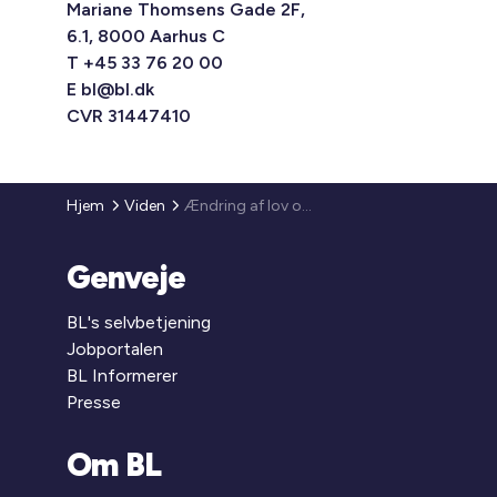
Mariane Thomsens Gade 2F,
6.1, 8000 Aarhus C
T +45 33 76 20 00
E
bl@bl.dk
CVR 31447410
Hjem
Viden
Ændring af lov om leje, lov om boligforhold og lov om leje af almene boliger
Genveje
BL's selvbetjening
Jobportalen
BL Informerer
Presse
Om BL