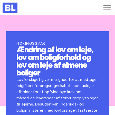
Genveje
Find medarbejder
Kurser og arrangementer
HØRINGSSVAR
Ændring af lov om leje,
Jobportalen
lov om boligforhold og
MitBL
lov om leje af almene
boliger
Lovforslaget giver mulighed for at medtage
udgifter i forbrugsregnskabet, som udlejer
afholder for at opfylde nye krav om
månedlige leverancer af forbrugsoplysninger
til lejerne. Desuden kan Indenrigs- og
boligministeren med lovforslaget fastsætte