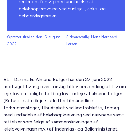
regler om forsøg med undladelse af
beløbsopkrævning ved husleje-, anke- og
beboerklagenævn.
Oprettet: tirsdag den 16. august
Sideansvarlig: Mette Nørgaard
2022
Larsen
BL – Danmarks Almene Boliger har den 27. juni 2022
modtaget høring over forslag til lov om ændring af lov om
leje, lov om boligforhold og lov om leje af almene boliger
(Refusion af udlejers udgifter til månedlige
forbrugsmålinger, tilbudspligt ved kontrolskifte, forsøg
med undladelse af beløbsopkrævning ved nævnene samt
rettelser som følge af sammenskrivningen af
lejelovgivningen m.v.) af Indenrigs- og Boligministeriet.