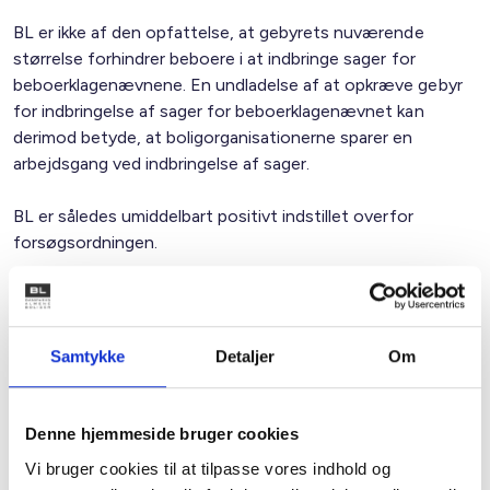
BL er ikke af den opfattelse, at gebyrets nuværende
størrelse forhindrer beboere i at indbringe sager for
beboerklagenævnene. En undladelse af at opkræve gebyr
for indbringelse af sager for beboerklagenævnet kan
derimod betyde, at boligorganisationerne sparer en
arbejdsgang ved indbringelse af sager.
BL er således umiddelbart positivt indstillet overfor
forsøgsordningen.
BL bemærker dog, at hvis en sådan ordning viser sig at
medføre en uhensigtsmæssig forlængelse af
sagsbehandlingstiden ved beboerklagenævnene, vil
Samtykke
Detaljer
Om
afskaffelse af gebyr ikke være i nogens interesse.
Revision af forsøgsordning
Denne hjemmeside bruger cookies
Det er beskrevet i lovforslaget, at det er hensigten, at det i
Vi bruger cookies til at tilpasse vores indhold og
den kommende bekendtgørelse gøres muligt at give