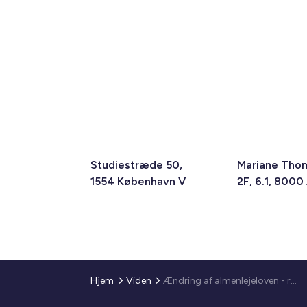
Studiestræde 50,
Mariane Tho
1554 København V
2F, 6.1, 8000
Hjem
Viden
Ændring af almenlejeloven - ret til etablering af ladepunkt til eldrevet køretøj