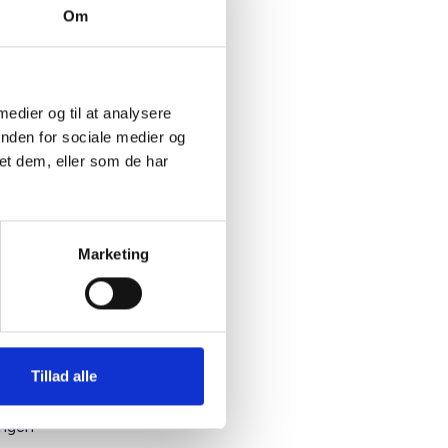
Om
 til
g. Der
 medier og til at analysere
inden for sociale medier og
et dem, eller som de har
42 a og §
Marketing
indeholde
block-fee
tte
Tillad alle
n
inder
ingen