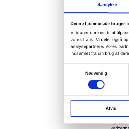
ejendomm
Samtykke
ejendomm
rådighed,
parkerin
Denne hjemmeside bruger c
§ 42 c fa
Vi bruger cookies til at tilpas
kan imidl
vores trafik. Vi deler også 
forbinde
parkering
analysepartnere. Vores partn
boligorg
indsamlet fra din brug af dere
Det bør p
administ
Samtykkevalg
42 b. Al
Nødvendig
Kontrakt
Når en le
en række 
for ikke-
På et ma
Afvis
mulighede
bekymring
lejerne o
vedtagne 