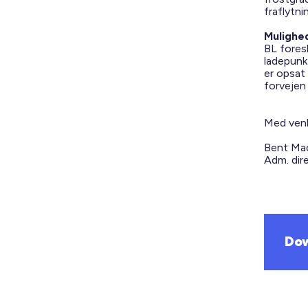
fraflytni
Mulighe
BL foresl
ladepunkt
er opsat 
forvejen
Med venl
Bent Ma
Adm. dir
Dow