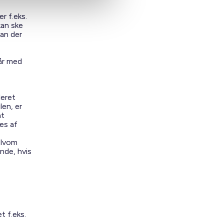
r f.eks.
kan ske
kan der
går med
leret
len, er
at
es af
elvom
nde, hvis
t f.eks.