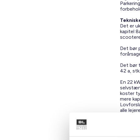
Parkering
forbehol
Teknisk
Det er uk
kapitel 8
scooter
Det bør p
forårsage
Det bør t
42 a, stk
En 22 kW
selvstæn
koster ty
mere kapa
Lovforsl
alle leje
til ekstr
Det kan h
ladepunkt
ejendomm