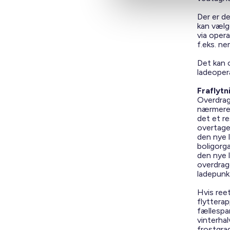
Der er de
kan vælge
via oper
f.eks. ne
Det kan 
ladeoper
Fraflytn
Overdrage
nærmere. 
det et re
overtage
den nye l
boligorg
den nye 
overdrage
ladepunkt
Hvis reet
flytterap
fællespar
vinterha
frostgrad