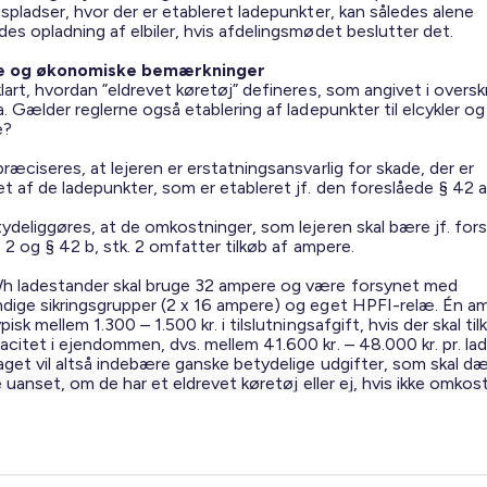
spladser, hvor der er etableret ladepunkter, kan således alene
des opladning af elbiler, hvis afdelingsmødet beslutter det.
e og økonomiske bemærkninger
lart, hvordan ”eldrevet køretøj” defineres, som angivet i oversk
a. Gælder reglerne også etablering af ladepunkter til elcykler og
e?
ræciseres, at lejeren er erstatningsansvarlig for skade, der er
t af de ladepunkter, som er etableret jf. den foreslåede § 42 a
ydeliggøres, at de omkostninger, som lejeren skal bære jf. fors
. 2 og § 42 b, stk. 2 omfatter tilkøb af ampere.
h ladestander skal bruge 32 ampere og være forsynet med
dige sikringsgrupper (2 x 16 ampere) og eget HPFI-relæ. Én a
pisk mellem 1.300 – 1.500 kr. i tilslutningsafgift, hvis der skal ti
citet i ejendommen, dvs. mellem 41.600 kr. – 48.000 kr. pr. lad
aget vil altså indebære ganske betydelige udgifter, som skal d
re uanset, om de har et eldrevet køretøj eller ej, hvis ikke omko
a ampere skal bæres af den lejer, som vil etablere et ladepunkt.
eller ikke læses ud af lovforslaget, at en lejer, som ønsker at e
er jf. forslagets § 42 a og § 42 b, skulle have krav på at kunn
ens evt. overskudskapacitet og herved trække strøm fra