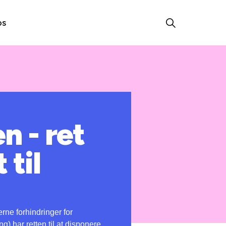
os
n - ret
 til
rne forhindringer for
g) har retten til at disponere