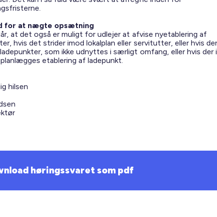
ngsfristerne.
d for at nægte opsætning
år, at det også er muligt for udlejer at afvise nyetablering af
er, hvis det strider imod lokalplan eller servitutter, eller hvis de
ladepunkter, som ikke udnyttes i særligt omfang, eller hvis der i
 planlægges etablering af ladepunkt.
ig hilsen
dsen
ektør
nload høringssvaret som pdf