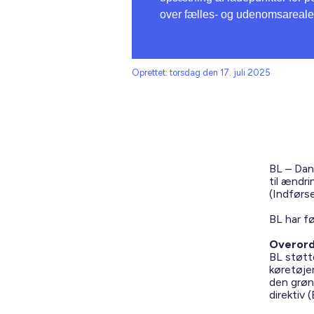
over fælles- og udenomsareale
Oprettet: torsdag den 17. juli 2025
BL – Dan
til ændri
(Indførse
BL har f
Overor
BL støtt
køretøje
den grøn
direktiv 