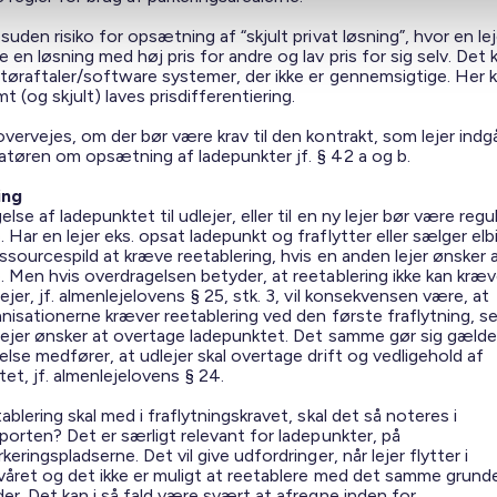
suden risiko for opsætning af “skjult privat løsning”, hvor en leje
 en løsning med høj pris for andre og lav pris for sig selv. Det 
atøraftaler/software systemer, der ikke er gennemsigtige. Her 
mt (og skjult) laves prisdifferentiering.
overvejes, om der bør være krav til den kontrakt, som lejer ind
atøren om opsætning af ladepunkter jf. § 42 a og b.
ing
lse af ladepunktet til udlejer, eller til en ny lejer bør være regu
Har en lejer eks. opsat ladepunkt og fraflytter eller sælger elbi
ssourcespild at kræve reetablering, hvis en anden lejer ønsker 
. Men hvis overdragelsen betyder, at reetablering ikke kan kræv
ejer, jf. almenlejelovens § 25, stk. 3, vil konsekvensen være, at
anisationerne kræver reetablering ved den første fraflytning, s
lejer ønsker at overtage ladepunktet. Det samme gør sig gælde
lse medfører, at udlejer skal overtage drift og vedligehold af
et, jf. almenlejelovens § 24.
ablering skal med i fraflytningskravet, skal det så noteres i
porten? Det er særligt relevant for ladepunkter, på
keringspladserne. Det vil give udfordringer, når lejer flytter i
lvåret og det ikke er muligt at reetablere med det samme grunde
er. Det kan i så fald være svært at afregne inden for