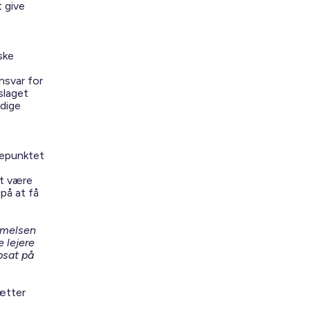
t give
ske
nsvar for
slaget
idige
adepunktet
et være
på at få
mmelsen
e lejere
psat på
ætter