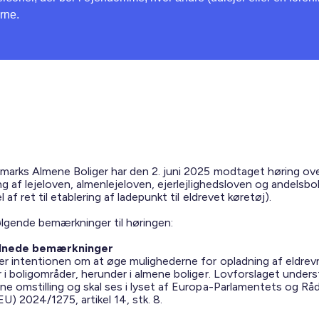
rne.
marks Almene Boliger har den 2. juni 2025 modtaget høring ov
ng af lejeloven, almenlejeloven, ejerlejlighedsloven og andelsbo
l af ret til etablering af ladepunkt til eldrevet køretøj).
ølgende bemærkninger til høringen:
dnede bemærkninger
er intentionen om at øge mulighederne for opladning af eldrev
r i boligområder, herunder i almene boliger. Lovforslaget under
ne omstilling og skal ses i lyset af Europa-Parlamentets og Rå
(EU) 2024/1275, artikel 14, stk. 8.