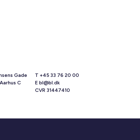
msens Gade
T +45 33 76 20 00
 Aarhus C
E
bl@bl.dk
CVR 31447410