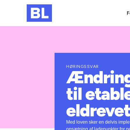
F
HØRINGSSVAR
Ændring 
til etabl
eldrevet
Med loven sker en delvis implem
opsætning af ladepunkter for pe