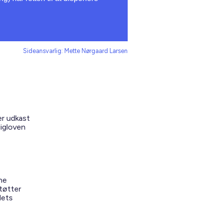
Sideansvarlig: Mette Nørgaard Larsen
er udkast
ligloven
ne
støtter
dets