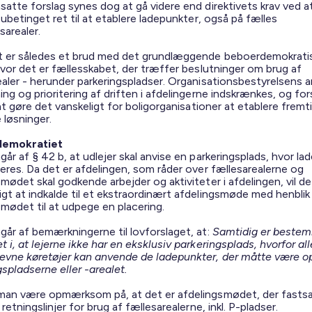
satte forslag synes dog at gå videre end direktivets krav ved a
 ubetinget ret til at etablere ladepunkter, også på fælles
sarealer.
t er således et brud med det grundlæggende beboerdemokrati
hvor det er fællesskabet, der træffer beslutninger om brug af
ealer - herunder parkeringspladser. Organisationsbestyrelsens a
ng og prioritering af driften i afdelingerne indskrænkes, og for
 at gøre det vanskeligt for boligorganisationer at etablere fremt
e løsninger.
emokratiet
år af § 42 b, at udlejer skal anvise en parkeringsplads, hvor l
leres. Da det er afdelingen, som råder over fællesarealerne og
mødet skal godkende arbejder og aktiviteter i afdelingen, vil d
gt at indkalde til et ekstraordinært afdelingsmøde med henblik 
smødet til at udpege en placering.
går af bemærkningerne til lovforslaget, at:
Samtidig er beste
 i, at lejerne ikke har en eksklusiv parkeringsplads, hvorfor all
evne køretøjer kan anvende de ladepunkter, der måtte være o
spladserne eller -arealet.
man være opmærksom på, at det er afdelingsmødet, der fasts
 retningslinjer for brug af fællesarealerne, inkl. P-pladser.