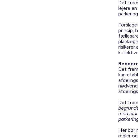
Det frem
lejere en
parkering
Forslage
princip, 
fællesar
planlægni
risikerer
kollektiv
Beboerd
Det fremg
kan etab
afdelings
nødvendi
afdeling
Det frem
begrundet
med eldr
parkering
Her bør 
regler og