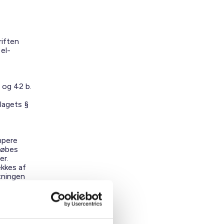
riften
 el-
 og 42 b.
lagets §
mpere
lkøbes
er.
ækkes af
stningen
tablere
e anvende