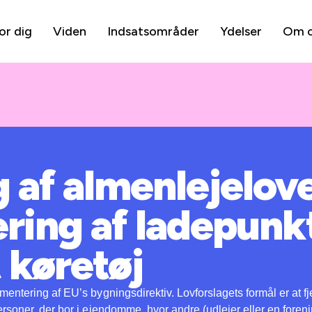
or dig
Viden
Indsatsområder
Ydelser
Om 
af almenlejelove
ering af ladepunkt
 køretøj
entering af EU’s bygningsdirektiv. Lovforslagets formål er at fje
rsoner, der bor i ejendomme, hvor andre (udlejer eller en forenin