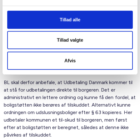
Dermed slår virkningen af tilskuddet ikke fuldt igennem.
Samtidig opleves det som unødigt administrativt
Tillad alle
besværligt, når huslejetilskuddet overføres til
boligorganisationen, der så skal nedsætte huslejen.
Beløbet justeres én gang årligt men beskæres også
Tillad valgte
gennem år 5 til år 9 i ordningen. Det er en meget tung
administrativ ordning, når der samtidig skal tages højde for
almindelige varslinger af ændringer i huslejen i den enkelte
Afvis
bolig.
BL skal derfor anbefale, at Udbetaling Danmark kommer til
at stå for udbetalingen direkte til borgeren. Det er
administrativt en lettere ordning og kunne få den fordel, at
boligstøtten ikke berøres af tilskuddet. Alternativt kunne
ordningen om udslusningsboliger efter § 63 kopieres. Her
udbetaler kommunen et til-skud til borgeren, men først
efter at boligstøtten er beregnet, således at denne ikke
påvirkes af tilskuddet.