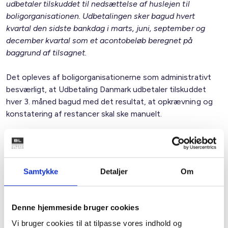
udbetaler tilskuddet til nedsættelse af huslejen til
boligorganisationen. Udbetalingen sker bagud hvert
kvartal den sidste bankdag i marts, juni, september og
december kvartal som et acontobeløb beregnet på
baggrund af tilsagnet.
Det opleves af boligorganisationerne som administrativt
besværligt, at Udbetaling Danmark udbetaler tilskuddet
hver 3. måned bagud med det resultat, at opkrævning og
konstatering af restancer skal ske manuelt.
Bekendtgørelsens § 18, stk. 3. siger:
Senest den 15. februar hvert år indsender
boligorganisationen til Udbetaling Danmark en opgørelse
Samtykke
Detaljer
Om
over antallet af måneder, hvor hver enkelt
tilskudsberettigede bolig har været udlejet. Opgørelsen
skal være attesteret af en godkendt revisor.
Denne hjemmeside bruger cookies
Attest fra en godkendt revisor koster ifølge en af vores
Vi bruger cookies til at tilpasse vores indhold og