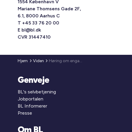
1554 København V
Mariane Thomsens Gade 2F,
6.1, 8000 Aarhus C
T +45 33 76 20 00
E
bl@bl.dk
CVR 31447410
Hjem
Viden
Høring om engangstilskud til etablering af særligt billige almene familieboliger og tilskud til midlertidig nedsættelse af huslejen i almene familieboliger - ændring af bekendtgørelse
Genveje
BL's selvbetjening
Jobportalen
BL Informerer
Presse
Om BL