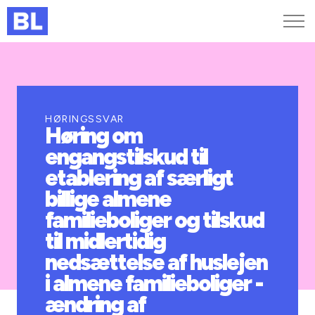
Genveje
Find medarbejder
Kurser og arrangementer
HØRINGSSVAR
Høring om
Jobportalen
engangstilskud til
MitBL
etablering af særligt
billige almene
familieboliger og tilskud
til midlertidig
nedsættelse af huslejen
i almene familieboliger -
ændring af