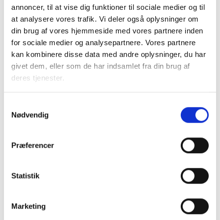
medlemsorganisationer ca. 10.000 kr. Dette er en udgift,
annoncer, til at vise dig funktioner til sociale medier og til
som lejerne i den pågældende afdeling dækker, og som for
at analysere vores trafik. Vi deler også oplysninger om
den enkelte afdeling føles urimeligt stor, når afdelingen
din brug af vores hjemmeside med vores partnere inden
måske rummer en enkelt bolig med midlertidigt
for sociale medier og analysepartnere. Vores partnere
huslejetilskud, særlig i små afdelinger, hvor få lejemål
kan kombinere disse data med andre oplysninger, du har
dækker afdelingens udgifter. Det årlige tilskud udgør i
givet dem, eller som de har indsamlet fra din brug af
2025-priser 17.297 kr.
deres tjenester.
Revisionserklæringen kan således udgøre et stort beløb i
Samtykkevalg
forhold til tilskuddet i afdelinger med en enkelt
Nødvendig
tilskudsbolig. BL ønsker derfor at få afskaffet dette krav.
Den kontrol, der sker i hhv. boligorganisation og kommune,
Præferencer
bør være tilstrækkelig.
Når der lægges an til justeringer af bekendtgørelsen, så
kunne det være hensigtsmæssigt også at se på lovens
Statistik
bestemmelser om midlertidigt huslejetilskud.
Marketing
Ordningen indebærer, at borgerens boligstøtte sænkes,
fordi huslejen ansættes med det reducerede beløb.