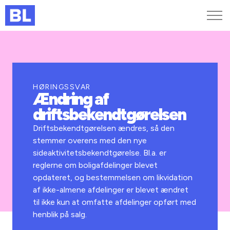
Genveje
Find medarbejder
Kurser og arrangementer
HØRINGSSVAR
Ændring af
Jobportalen
driftsbekendtgørelsen
MitBL
Driftsbekendtgørelsen ændres, så den
stemmer overens med den nye
sideaktivitetsbekendtgørelse. Bl.a. er
reglerne om boligafdelinger blevet
opdateret, og bestemmelsen om likvidation
af ikke-almene afdelinger er blevet ændret
til ikke kun at omfatte afdelinger opført med
henblik på salg.