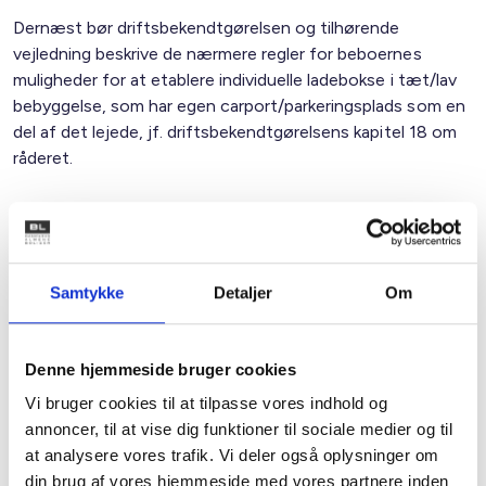
Dernæst bør driftsbekendtgørelsen og tilhørende
vejledning beskrive de nærmere regler for beboernes
muligheder for at etablere individuelle ladebokse i tæt/lav
bebyggelse, som har egen carport/parkeringsplads som en
del af det lejede, jf. driftsbekendtgørelsens kapitel 18 om
råderet.
Driftsfællesskaber
Der er behov for en afklaring og en udvidelse af
mulighederne, der giver mening i forhold til at sikre effektiv
drift og gode samarbejder/fællesskaber.
Samtykke
Detaljer
Om
Udfordringer ses omkring ejerforeninger,
grundejerforeninger, gårdlaug og lignende fællesskaber.
Denne hjemmeside bruger cookies
Boligorganisationen kan godt administrere drift af
Vi bruger cookies til at tilpasse vores indhold og
grundejerforeninger, ejerforeninger, gård- og vejlaug og
annoncer, til at vise dig funktioner til sociale medier og til
lignende, hvori boligorganisationen, boligorganisationens
at analysere vores trafik. Vi deler også oplysninger om
afdelinger, administrerede boligorganisationer eller disses
din brug af vores hjemmeside med vores partnere inden