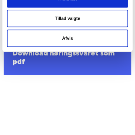
Med venlig hilsen
Tillad valgte
Bent Madsen
Adm. direktør
Afvis
Download høringssvaret som
pdf