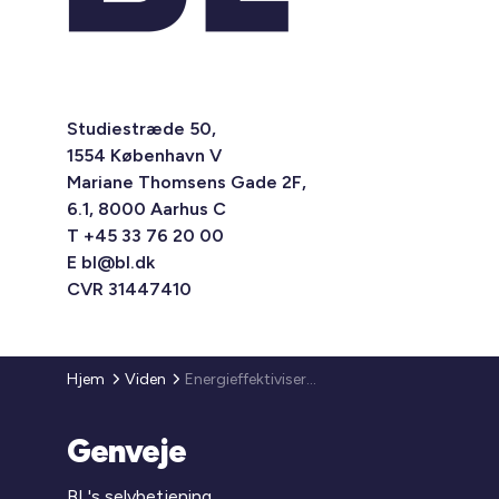
Studiestræde 50,
1554 København V
Mariane Thomsens Gade 2F,
6.1, 8000 Aarhus C
T +45 33 76 20 00
E
bl@bl.dk
CVR 31447410
Hjem
Viden
Energieffektivisering i det offentlige – høring af bekendtgørelse
Genveje
BL's selvbetjening