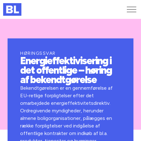
Genveje
Find medarbejder
Kurser og arrangementer
HØRINGSSVAR
Energieffektivisering i
Jobportalen
det offentlige – høring
MitBL
af bekendtgørelse
Bekendtgørelsen er en gennemførelse af
EU-retlige forpligtelser efter det
omarbejdede energieffektivitetsdirektiv.
Ordregivende myndigheder, herunder
almene boligorganisationer, pålægges en
række forpligtelser ved indgåelse af
offentlige kontrakter om indkøb af bl.a.
produkter, tjenester og bygninger.