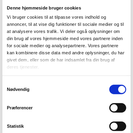
energimærke B inden 1. januar 2030, hvis bygningen fx
Denne hjemmeside bruger cookies
overdrages i ultimo 2029?
Vi bruger cookies til at tilpasse vores indhold og
annoncer, til at vise dig funktioner til sociale medier og til
De nye restriktioner får ikke kun betydning for
at analysere vores trafik. Vi deler også oplysninger om
ordregivende myndigheder, som skal købe bygninger, men
din brug af vores hjemmeside med vores partnere inden
for alle bygningsejere, som fremover vil få svært ved at
for sociale medier og analysepartnere. Vores partnere
sælge ejendomme til ordregivende myndigheder.
kan kombinere disse data med andre oplysninger, du har
givet dem, eller som de har indsamlet fra din brug af
I praksis vil bekendtgørelsen om energieffektiviseringer
deres tjenester.
betyde, at almene boligselskaber får pålagt et krav om at
renovere en indkøbt bygning op til energimærke B, mens
det samme ikke gælder for øvrige private
Samtykkevalg
Nødvendig
ejendomsselskaber.
BL opfordrer til, at Energirenoveringspuljen også kommer
Præferencer
til at omfatte boliger med energimærke C.
Det bør præciseres, at fusioner fx mellem enten
Statistik
boligafdelinger eller boligorganisationer ikke medfører