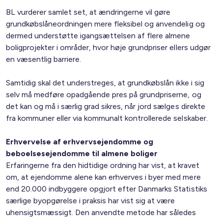
BL vurderer samlet set, at ændringerne vil gøre
grundkøbslåneordningen mere fleksibel og anvendelig og
dermed understøtte igangsættelsen af flere almene
boligprojekter i områder, hvor høje grundpriser ellers udgør
en væsentlig barriere.
Samtidig skal det understreges, at grundkøbslån ikke i sig
selv må medføre opadgående pres på grundpriserne, og
det kan og må i særlig grad sikres, når jord sælges direkte
fra kommuner eller via kommunalt kontrollerede selskaber.
Erhvervelse af erhvervsejendomme og
beboelsesejendomme til almene boliger
Erfaringerne fra den hidtidige ordning har vist, at kravet
om, at ejendomme alene kan erhverves i byer med mere
end 20.000 indbyggere opgjort efter Danmarks Statistiks
særlige byopgørelse i praksis har vist sig at være
uhensigtsmæssigt. Den anvendte metode har således