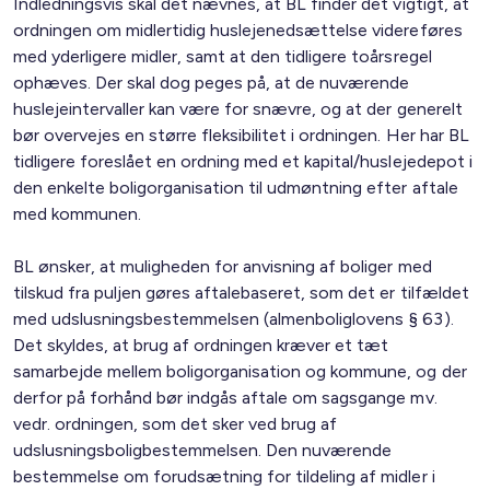
Indledningsvis skal det nævnes, at BL finder det vigtigt, at
ordningen om midlertidig huslejenedsættelse videreføres
med yderligere midler, samt at den tidligere toårsregel
ophæves. Der skal dog peges på, at de nuværende
huslejeintervaller kan være for snævre, og at der generelt
bør overvejes en større fleksibilitet i ordningen. Her har BL
tidligere foreslået en ordning med et kapital/huslejedepot i
den enkelte boligorganisation til udmøntning efter aftale
med kommunen.
BL ønsker, at muligheden for anvisning af boliger med
tilskud fra puljen gøres aftalebaseret, som det er tilfældet
med udslusningsbestemmelsen (almenboliglovens § 63).
Det skyldes, at brug af ordningen kræver et tæt
samarbejde mellem boligorganisation og kommune, og der
derfor på forhånd bør indgås aftale om sagsgange mv.
vedr. ordningen, som det sker ved brug af
udslusningsboligbestemmelsen. Den nuværende
bestemmelse om forudsætning for tildeling af midler i