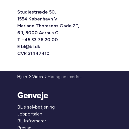
Studiestræde 50,
1554 København V
Mariane Thomsens Gade 2F,
6.1, 8000 Aarhus C
T +45 33 76 20 00
E
bl@bl.dk
CVR 31447410
Hjem
Viden
Høring om ændring af lov om almene boliger m.v. og lov om leje af almene boliger m.v.
Genveje
BL's selvbetjening
Jobportalen
BL Informerer
Presse