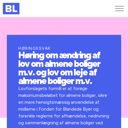
Genveje
Find medarbejder
Kurser og arrangementer
HØRINGSSVAR
Høring om ændring af
Jobportalen
lov om almene boliger
MitBL
m.v. og lov om leje af
almene boliger m.v.
Lovforslagets formål er at forøge
maksimumsbeløbet for almene boliger, sikre
en mere hensigtsmæssig anvendelse af
midlerne i Fonden for Blandede Byer og
forenkle reglerne for afhændelse, nedrivning
og sammenlægning af almene boliger ved