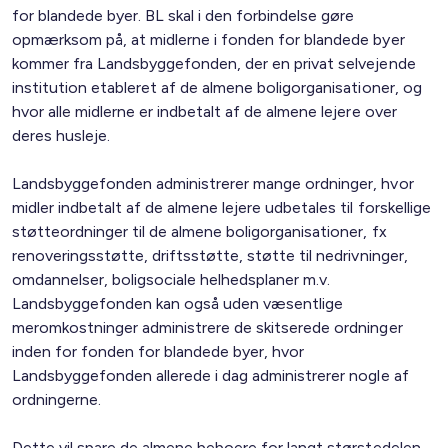
for blandede byer. BL skal i den forbindelse gøre
opmærksom på, at midlerne i fonden for blandede byer
kommer fra Landsbyggefonden, der en privat selvejende
institution etableret af de almene boligorganisationer, og
hvor alle midlerne er indbetalt af de almene lejere over
deres husleje.
Landsbyggefonden administrerer mange ordninger, hvor
midler indbetalt af de almene lejere udbetales til forskellige
støtteordninger til de almene boligorganisationer, fx
renoveringsstøtte, driftsstøtte, støtte til nedrivninger,
omdannelser, boligsociale helhedsplaner m.v.
Landsbyggefonden kan også uden væsentlige
meromkostninger administrere de skitserede ordninger
inden for fonden for blandede byer, hvor
Landsbyggefonden allerede i dag administrerer nogle af
ordningerne.
Dette vil spare de almene beboere for langt størstedelen