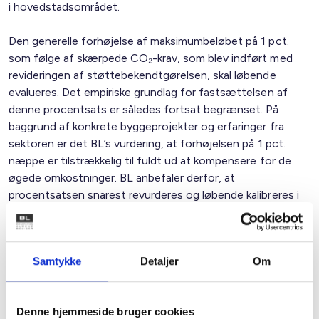
i hovedstadsområdet.
Den generelle forhøjelse af maksimumbeløbet på 1 pct.
som følge af skærpede CO₂-krav, som blev indført med
revideringen af støttebekendtgørelsen, skal løbende
evalueres. Det empiriske grundlag for fastsættelsen af
denne procentsats er således fortsat begrænset. På
baggrund af konkrete byggeprojekter og erfaringer fra
sektoren er det BL’s vurdering, at forhøjelsen på 1 pct.
næppe er tilstrækkelig til fuldt ud at kompensere for de
øgede omkostninger. BL anbefaler derfor, at
procentsatsen snarest revurderes og løbende kalibreres i
takt med øget erfaringsgrundlag.
BL anerkender, at der pr. 15. januar 2026 allerede er
Samtykke
Detaljer
Om
gennemført en forhøjelse af det almindelige
maksimumbeløb. BL noterer sig samtidig, at den yderligere
mulighed for en forhøjelse på op til 10 pct. via et særligt
Denne hjemmeside bruger cookies
kommunalt tillægslån først kan anvendes efter