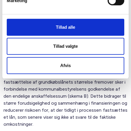
Marketing
Grundkøbslån
BL finder de foreslåede ændringer af
grundkøbslåneordningen hensigtsmæssige og
velbegrundede. Særligt positivt er det, at grænsen for
Tillad alle
grundkøbslånets udmåling ændres fra 20 pct. til 15 pct. af
maksimumbeløbet, idet dette i praksis øger det lånebeløb,
Tillad valgte
der kan ydes i områder med høje grundpriser. Ændringen vil
styrke mulighederne for at erhverve byggegrunde til alment
byggeri i pressede boligmarkeder, herunder i de større byer.
Afvis
BL noterer sig endvidere positivt, at den endelige
fastsættelse af grundkøbslånets størrelse fremover sker i
forbindelse med kommunalbestyrelsens godkendelse af
den endelige anskaffelsessum (skema B). Dette bidrager til
større forudsigelighed og sammenhæng i finansieringen og
reducerer risikoen for, at der tidligt i processen fastsættes
et lån, som senere viser sig ikke at svare til de faktiske
omkostninger.