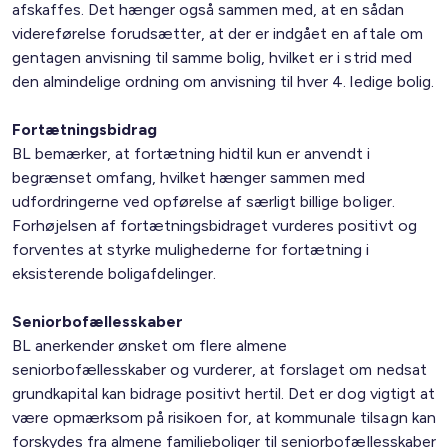
afskaffes. Det hænger også sammen med, at en sådan
videreførelse forudsætter, at der er indgået en aftale om
gentagen anvisning til samme bolig, hvilket er i strid med
den almindelige ordning om anvisning til hver 4. ledige bolig.
Fortætningsbidrag
BL bemærker, at fortætning hidtil kun er anvendt i
begrænset omfang, hvilket hænger sammen med
udfordringerne ved opførelse af særligt billige boliger.
Forhøjelsen af fortætningsbidraget vurderes positivt og
forventes at styrke mulighederne for fortætning i
eksisterende boligafdelinger.
Seniorbofællesskaber
BL anerkender ønsket om flere almene
seniorbofællesskaber og vurderer, at forslaget om nedsat
grundkapital kan bidrage positivt hertil. Det er dog vigtigt at
være opmærksom på risikoen for, at kommunale tilsagn kan
forskydes fra almene familieboliger til seniorbofællesskaber