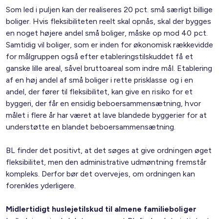
Som led i puljen kan der realiseres 20 pct. små særligt billige
boliger. Hvis fleksibiliteten reelt skal opnås, skal der bygges
en noget højere andel små boliger, måske op mod 40 pct.
Samtidig vil boliger, som er inden for økonomisk rækkevidde
for målgruppen også efter etableringstilskuddet få et
ganske lille areal, såvel bruttoareal som indre mål. Etablering
af en høj andel af små boliger i rette prisklasse og i en
andel, der fører til fleksibilitet, kan give en risiko for et
byggeri, der får en ensidig beboersammensætning, hvor
målet i flere år har været at lave blandede byggerier for at
understøtte en blandet beboersammensætning.
BL finder det positivt, at det søges at give ordningen øget
fleksibilitet, men den administrative udmøntning fremstår
kompleks. Derfor bør det overvejes, om ordningen kan
forenkles yderligere.
Midlertidigt huslejetilskud til almene familieboliger