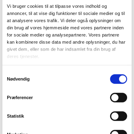
vedtagelsen af nærværende lovforslag. BL skal
Vi bruger cookies til at tilpasse vores indhold og
understrege vigtigheden af, at lovforslaget vedtages og
annoncer, til at vise dig funktioner til sociale medier og til
implementeres hurtigst muligt.
at analysere vores trafik. Vi deler også oplysninger om
din brug af vores hjemmeside med vores partnere inden
BL gør i den forbindelse opmærksom på, at der – særligt i
for sociale medier og analysepartnere. Vores partnere
hovedstadsområdet – allerede ligger flere tusinde almene
kan kombinere disse data med andre oplysninger, du har
familieboliger klar til igangsættelse, forudsat at den
givet dem, eller som de har indsamlet fra din brug af
samlede højprisordning implementeres. En hurtig
deres tjenester.
vedtagelse af lovforslaget vil derfor kunne bidrage markant
til at imødekomme det betydelige behov for betalbare
Samtykkevalg
boliger.
Nødvendig
Det er afgørende, at muligheden for højere
maksimumpriser ikke får afledte effekter på grund- og
Præferencer
byggepriser, så det kan sikres, at de bedre rammer fører til
mest muligt betalbart byggeri. I situationer med salg af
Statistik
grunde fra kommuner eller kommunale selskaber må dette
direkte sikres.