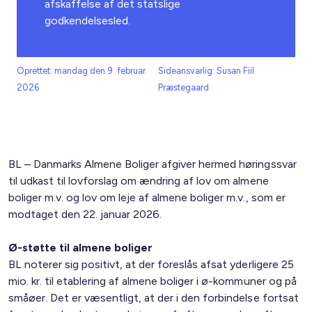
afskaffelse af det statslige
godkendelsesled.
Oprettet: mandag den 9. februar
Sideansvarlig: Susan Fiil
2026
Præstegaard
BL – Danmarks Almene Boliger afgiver hermed høringssvar
til udkast til lovforslag om ændring af lov om almene
boliger m.v. og lov om leje af almene boliger m.v., som er
modtaget den 22. januar 2026.
Ø-støtte til almene boliger
BL noterer sig positivt, at der foreslås afsat yderligere 25
mio. kr. til etablering af almene boliger i ø-kommuner og på
småøer. Det er væsentligt, at der i den forbindelse fortsat