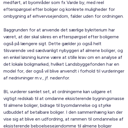
medført, at byområder som fx Varde by, med reel
efterspørgsel efter boliger og konkrete muligheder for
ombygning af erhvervsejendom, falder uden for ordningen.
Baggrunden for at anvende det særlige bykriterium har
været, at der skal sikres en efterspørgsel efter boligerne
også på længere sigt. Dette gælder jo også helt
tilsvarende ved sædvanligt nybyggeri af almene boliger, og
en enkel løsning kunne være at stille krav om en analyse af
det lokale boligmarked, hvilket Landsbyggefonden har en
model for, der også vil blive anvendt i forhold til vurderinger
af nedrivninger m.v., jf. nedenfor.
BL vurderer samlet set, at ordningerne kan udgøre et
vigtigt redskab til at omdanne eksisterende bygningsmasse
til almene boliger, bidrage til byomdannelse og styrke
udbuddet af betalbare boliger. I den sammenhæng kan der
vise sig at blive en udfordring, at rammen til omdannelse af
eksisterende beboelsesejendomme til almene boliger