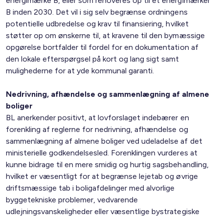
energimærke B, eller som renoveres op til et energimærker
B inden 2030. Det vil i sig selv begrænse ordningens
potentielle udbredelse og krav til finansiering, hvilket
støtter op om ønskerne til, at kravene til den bymæssige
opgørelse bortfalder til fordel for en dokumentation af
den lokale efterspørgsel på kort og lang sigt samt
mulighederne for at yde kommunal garanti.
Nedrivning, afhændelse og sammenlægning af almene
boliger
BL anerkender positivt, at lovforslaget indebærer en
forenkling af reglerne for nedrivning, afhændelse og
sammenlægning af almene boliger ved udeladelse af det
ministerielle godkendelsesled. Forenklingen vurderes at
kunne bidrage til en mere smidig og hurtig sagsbehandling,
hvilket er væsentligt for at begrænse lejetab og øvrige
driftsmæssige tab i boligafdelinger med alvorlige
byggetekniske problemer, vedvarende
udlejningsvanskeligheder eller væsentlige bystrategiske