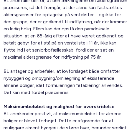
BL anbefaler derfor, at bemærkningerne om aldersgrænser
præciseres, så det fremgår, at der alene kan fastsættes
aldersgrænser for optagelse på ventelister – og ikke for
den gruppe, der er godkendt til indflytning, når der kommer
en ledig bolig. Ellers kan der opstå den paradoksale
situation, at en 65-årig efter at have været godkendt og
betalt gebyr for at stå på en venteliste i 11 år, ikke kan
flytte ind i et seniorbofællesskab, fordi der er sat en
maksimal aldersgrænse for indflytning på 75 år.
BL antager og anbefaler, at lovforslaget både omfatter
nybyggeri og ombygning/omlægning af eksisterende
almene boliger, idet formuleringen ”etablering” anvendes.
Det kan med fordel præciseres.
Maksimumbeløbet og mulighed for overskridelse
BL anerkender positivt, at maksimumbeløbet for almene
boliger er blevet forhøjet. Dette er afgørende for at
muliggøre alment byggeri i de større byer, herunder særligt