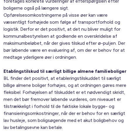
foretages konkrete vurderinger af efterspørgslen efter
boligerne også på længere sigt.
Opførelsesomkostningerne på visse øer kan være
væsentligt forhøjede som følge af transportforhold og
logistik. Derfor er det positivt, at det nu bliver muligt for
kommunalbestyrelsen at godkende en overskridelse af
maksimumbeløbet, når der gives tilskud efter ø-puljen. Der
bør løbende være en evaluering af, om der er behov for at
medtage yderligere øer i ordningen.
Etablingstilskud til særligt billige almene familieboliger
BL finder det positivt, at etableringstilskuddet til særligt
billige almene boliger forhøjes, og at ordningen gøres mere
fleksibel. Forhøjelsen af tilskuddet er et nødvendigt skridt,
men det bør fremover løbende vurderes, om niveauet er
tilstrækkeligt i forhold til de faktiske lokale bygge- og
finansieringsomkostninger, når der er behov for en særligt
lav husleje, som boligsøgende med et akut boligbehov og
lav betalingsevne kan betale.