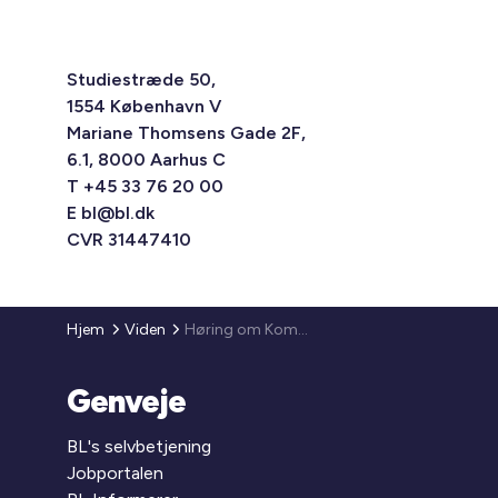
Studiestræde 50,
1554 København V
Mariane Thomsens Gade 2F,
6.1, 8000 Aarhus C
T +45 33 76 20 00
E
bl@bl.dk
CVR 31447410
Hjem
Viden
Høring om Kommissionens forslag om en borgerenergipakke
Genveje
BL's selvbetjening
Jobportalen