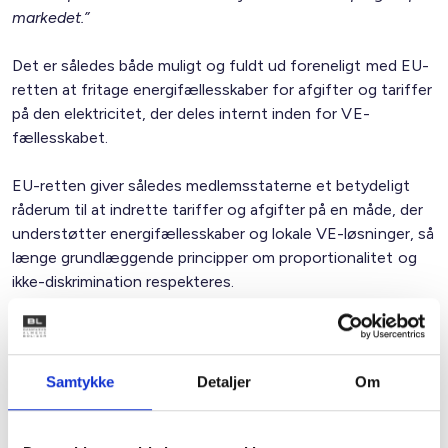
markedet.”
Det er således både muligt og fuldt ud foreneligt med EU-
retten at fritage energifællesskaber for afgifter og tariffer
på den elektricitet, der deles internt inden for VE-
fællesskabet.
EU-retten giver således medlemsstaterne et betydeligt
råderum til at indrette tariffer og afgifter på en måde, der
understøtter energifællesskaber og lokale VE-løsninger, så
længe grundlæggende principper om proportionalitet og
ikke-diskrimination respekteres.
Det er helt afgørende for den grønne omstilling,
anvendelsen af det fulde potentiale ved allerede opstillede
VE-anlæg og ikke mindst for at fremme yderligere
Samtykke
Detaljer
Om
etablering af VE-anlæg til gavn for den grønne omstilling
og forsyningssikkerheden, at mulighederne i en sådan