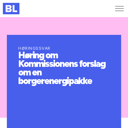
Genveje
Find medarbejder
Kurser og arrangementer
HØRINGSSVAR
Høring om
Jobportalen
Kommissionens forslag
MitBL
om en
borgerenergipakke