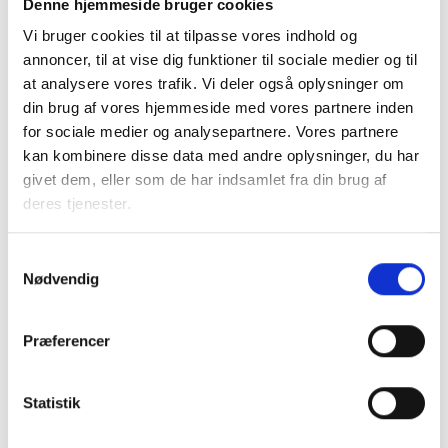
fritagelse aktivt udnyttes i Danmark.
Denne hjemmeside bruger cookies
Vi bruger cookies til at tilpasse vores indhold og
En sådan fritagelse vil styrke incitamenterne til lokal
annoncer, til at vise dig funktioner til sociale medier og til
produktion og forbrug af vedvarende energi, forbedre
at analysere vores trafik. Vi deler også oplysninger om
udnyttelsen af VE-anlæg og bidrage til at reducere
din brug af vores hjemmeside med vores partnere inden
belastningen af de overordnede elnet. Initiativet vil derfor
for sociale medier og analysepartnere. Vores partnere
være et effektivt og målrettet bidrag til den grønne
kan kombinere disse data med andre oplysninger, du har
omstilling og til opfyldelsen af EU’s klima- og energimål.
givet dem, eller som de har indsamlet fra din brug af
deres tjenester.
Med venlig hilsen
Samtykkevalg
Nødvendig
Bent Madsen
Adm. direktør
Præferencer
Download høringssvaret som
Statistik
pdf