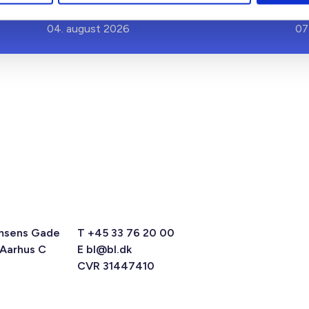
A
04. august 2026
07
msens Gade
T +45 33 76 20 00
 Aarhus C
E
bl@bl.dk
CVR 31447410