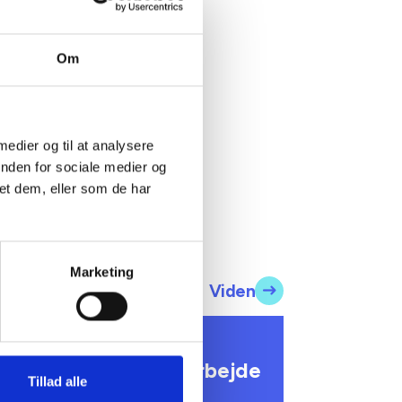
fra en
ing med
icens, og
Om
endnu
 medier og til at analysere
inden for sociale medier og
et dem, eller som de har
Marketing
Viden
RÆDDERSYEDE TILBUD
DPR-netværk i samarbejde
Tillad alle
ed Accura