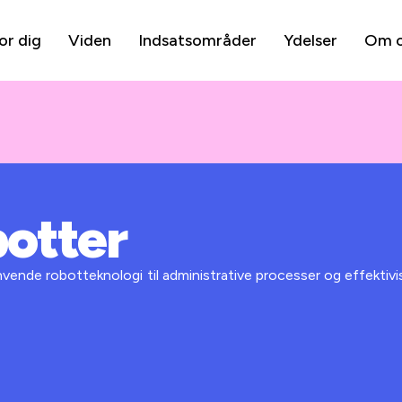
or dig
Viden
Indsatsområder
Ydelser
Om 
botter
vende robotteknologi til administrative processer og effektivi