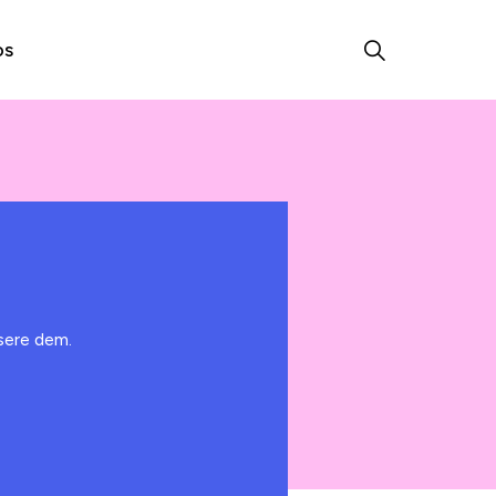
os
sere dem.