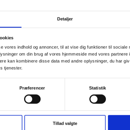
ar læringskurven stejl, og opstartsomkostningerne kunne ligge 
ion med en totalomkostning på flere millioner til licenser, udvikl
 er mange af licenserne inkluderet i den almindelige Windows-l
Detaljer
en blevet gjort lettere ved brug af AI og GPT'er. Du kan finde 
piration ved at deltage i RobotNet – BL's netværk om kunstig
ookies
ns og tech.
se vores indhold og annoncer, til at vise dig funktioner til sociale
 om robotter, AI, RPA og machine learning i
BL's RobotNet.
oplysninger om din brug af vores hjemmeside med vores partnere 
ere kan kombinere disse data med andre oplysninger, du har giv
s tjenester.
Præferencer
Statistik
DRIFT OG ADMINISTRATION
SK
Temadag om indeklima
G
Tillad valgte
m