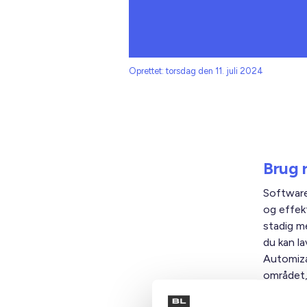
Oprettet: torsdag den 11. juli 2024
Brug 
Software
og effek
stadig me
du kan l
Automiza
området,
meget de