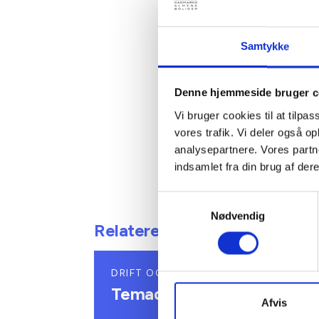
I 2018 v
halv mill
mere. Nu
Samtykke
udvikling
mere ins
Denne hjemmeside bruger c
intellige
Vi bruger cookies til at tilpas
Lær mere
vores trafik. Vi deler også 
analysepartnere. Vores partn
indsamlet fra din brug af dere
Samtykkevalg
Nødvendig
Relateret indhold
DRIFT OG ADMINISTRATION
Temadag om fjernvarme
Afvis