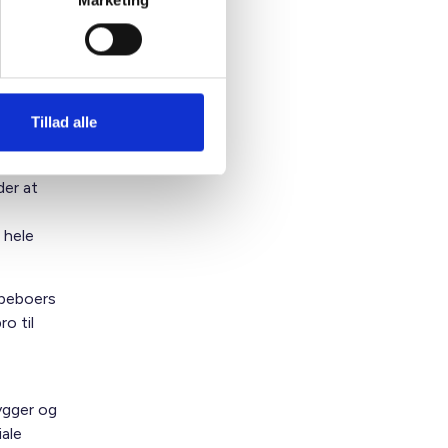
Marketing
en om en
ciale
Tillad alle
boerne,
der at
 hele
 beboers
o til
ygger og
ale