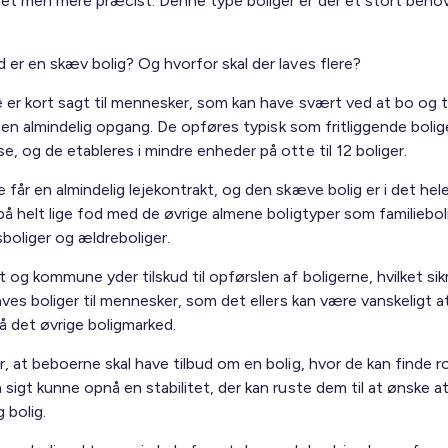
et men mere præcist. Denne type boliger er der et stort behov
 er en skæv bolig? Og hvorfor skal der laves flere?
e er kort sagt til mennesker, som kan have svært ved at bo og t
 i en almindelig opgang. De opføres typisk som fritliggende bolige
, og de etableres i mindre enheder på otte til 12 boliger.
får en almindelig lejekontrakt, og den skæve bolig er i det hel
på helt lige fod med de øvrige almene boligtyper som familiebol
oliger og ældreboliger.
 og kommune yder tilskud til opførslen af boligerne, hvilket sikr
aves boliger til mennesker, som det ellers kan være vanskeligt a
å det øvrige boligmarked.
, at beboerne skal have tilbud om en bolig, hvor de kan finde r
sigt kunne opnå en stabilitet, der kan ruste dem til at ønske at
g bolig.