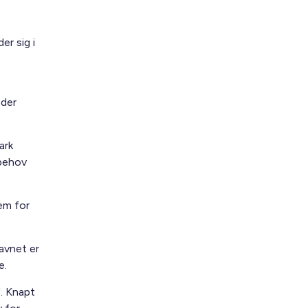
er sig i
 der
ark
 behov
jem for
avnet er
e.
". Knapt