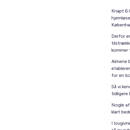
Knapt 6.
hjemløse
Københa
Derfor e
tilstrækk
kommer f
Almene bo
etablerer
for en b
Så vi ken
tidligere
Nogle af 
klart be
I lovgivn