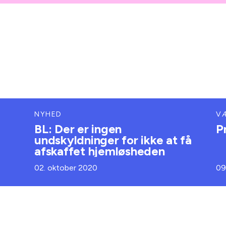
NYHED
V
BL: Der er ingen
P
undskyldninger for ikke at få
afskaffet hjemløsheden
02. oktober 2020
09