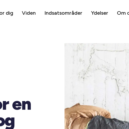
or dig
Viden
Indsatsområder
Ydelser
Om 
r en
og