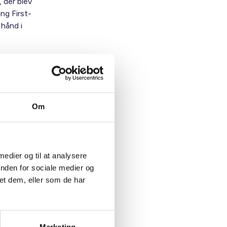
 der blev
ng First-
 hånd i
meget
ere
løse
Om
ige fod
First. Og
 medier og til at analysere
elve
inden for sociale medier og
et dem, eller som de har
åder. Det
er, som
et.