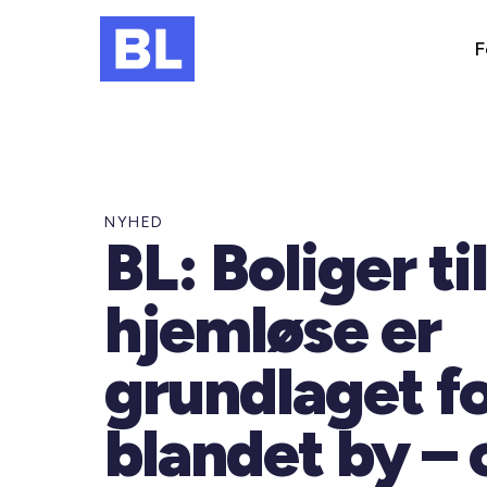
F
NYHED
BL: Boliger til
hjemløse er
grundlaget fo
blandet by – 