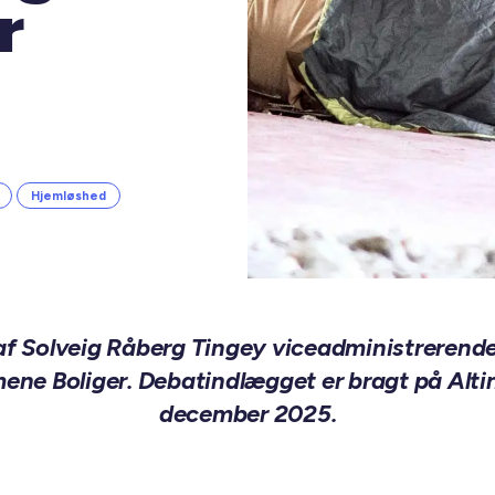
r
Hjemløshed
f Solveig Råberg Tingey viceadministrerende d
ne Boliger. Debatindlægget er bragt på Altin
december 2025.