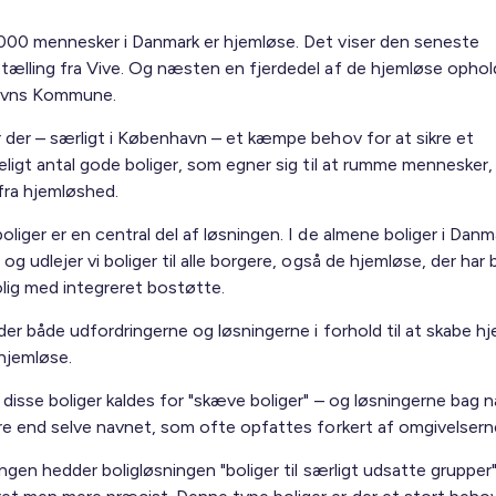
000 mennesker i Danmark er hjemløse. Det viser den seneste
tælling fra Vive. Og næsten en fjerdedel af de hjemløse ophold
vns Kommune.
r der – særligt i København – et kæmpe behov for at sikre et
eligt antal gode boliger, som egner sig til at rumme mennesker,
ra hjemløshed.
liger er en central del af løsningen. I de almene boliger i Danm
 og udlejer vi boliger til alle borgere, også de hjemløse, der har
olig med integreret bostøtte.
der både udfordringerne og løsningerne i forhold til at skabe h
 hjemløse.
disse boliger kaldes for "skæve boliger" – og løsningerne bag n
dre end selve navnet, som ofte opfattes forkert af omgivelsern
ingen hedder boligløsningen "boliger til særligt udsatte grupper