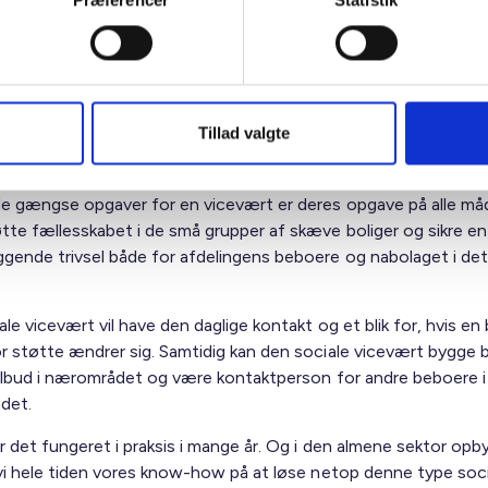
Præferencer
Statistik
e denne type boliger er altså med til at understøtte ambition
y og sikre en sund diversitet på en forsvarlig måde.
æve boliger er en såkaldt "social vicevært" fast tilknyttet. De so
Tillad valgte
r spiller en vigtig rolle i at skabe et trygt og godt miljø for be
opgaver er både af praktisk og social karakter.
e gængse opgaver for en vicevært er deres opgave på alle må
tte fællesskabet i de små grupper af skæve boliger og sikre en
gende trivsel både for afdelingens beboere og nabolaget i det
le vicevært vil have den daglige kontakt og et blik for, hvis en
r støtte ændrer sig. Samtidig kan den sociale vicevært bygge br
tilbud i nærområdet og være kontaktperson for andre beboere i
det.
r det fungeret i praksis i mange år. Og i den almene sektor opb
 vi hele tiden vores know-how på at løse netop denne type soci