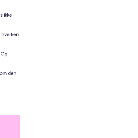
s ikke
r hverken
. Og
n om den