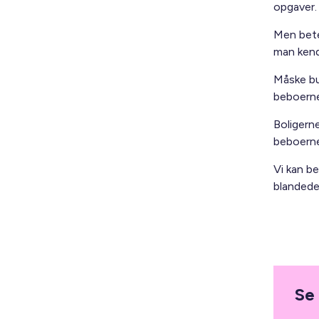
opgaver.
Men bete
man kend
Måske bu
beboerne
Boligern
beboerne 
Vi kan b
blandede
Se 