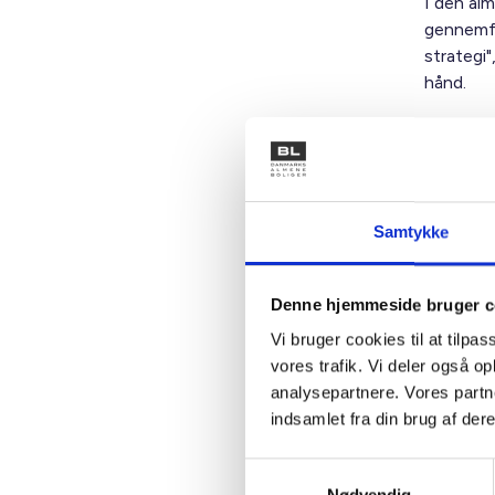
I den alm
gennemfør
strategi"
hånd.
Vive har
klare. Ko
hjemløse 
Det skyl
Samtykke
tilbydes 
med alle 
Denne hjemmeside bruger c
Når hjeml
Vi bruger cookies til at tilpas
det fine 
vores trafik. Vi deler også 
boligfor
analysepartnere. Vores partn
En vice
indsamlet fra din brug af dere
Når skæv
understø
Samtykkevalg
har været