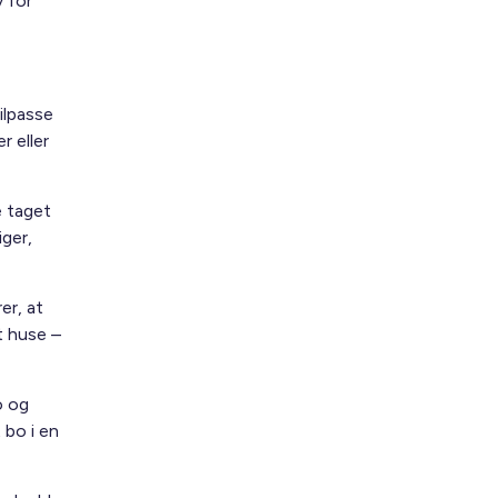
 for
ilpasse
r eller
e taget
iger,
er, at
t huse –
o og
 bo i en