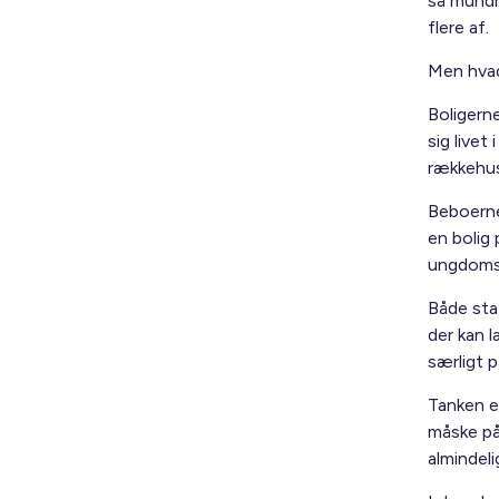
så mundr
flere af.
Men hvad
Boligern
sig livet
rækkehuse
Beboerne 
en bolig 
ungdomsb
Både stat
der kan l
særligt p
Tanken er
måske på 
almindeli