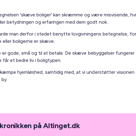
gnelsen 'skæve boliger' kan skræmme og være misvisende, hvi
er betydningen og erfaringen med dem godt nok.
rde man derfor i stedet benytte lovgivningens betegnelse, fo
 eller boligerne er skæve.
e er gode, små og til at betale. De skæve bebyggelser fungerer
får et bedre liv i boligtypen.
ekæmpe hjemløshed, samtidig med, at vi understøtter visione
 by.
kronikken på Altinget.dk