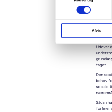
Nødvendig
At opfør
blandet b
Til de sk
Afvis
viceværte
og deres 
Udover d
understø
grundlæg
taget.
Den socia
behov fo
sociale 
nærområ
Sådan ha
forfiner