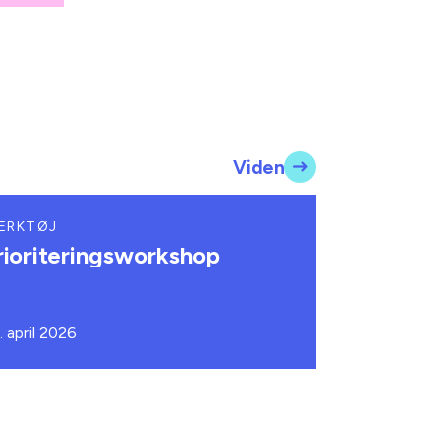
Viden
ÆRKTØJ
rioriteringsworkshop
. april 2026