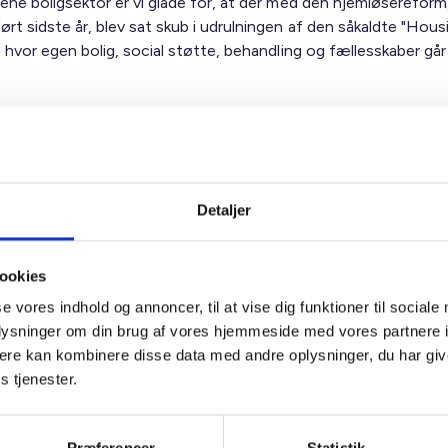
ene boligsektor er vi glade for, at der med den hjemløsereform,
t sidste år, blev sat skub i udrulningen af den såkaldte "Housi
, hvor egen bolig, social støtte, behandling og fællesskaber går
 undersøgt virkningerne af denne strategi, og resultaterne er 
rt sagt medvirker Housing First-strategien til, at de fleste tidlig
kan fastholde en helt almindelig bolig.
des ikke mindst de centrale elementer i strategien: At den hjem
Detaljer
rette sociale støtte og inkluderes i et almindeligt boligmiljø på l
andre.
ookies
øse tilbydes en såkaldt skæv bolig, sker det som led i Housing 
se vores indhold og annoncer, til at vise dig funktioner til sociale
ved den løsning er, at den nødvendige støtte er "indbygget" i s
oplysninger om din brug af vores hjemmeside med vores partnere 
men.
ere kan kombinere disse data med andre oplysninger, du har giv
vært med sociale opgaver
s tjenester.
e boliger opføres i mindre enheder, kan det ske i mange byomr
tter målet om en blandet by, og det understøtter at mennesk
 ramt af hjemløshed, ikke isoleres, men inkluderes i lokalområd