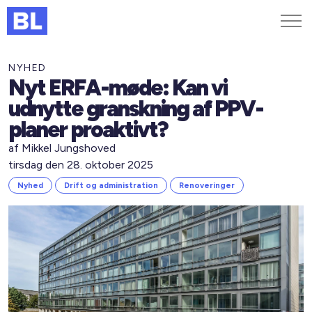
Genveje
NYHED
Nyt ERFA-møde: Kan vi
Find medarbejder
udnytte granskning af PPV-
Kurser og arrangementer
planer proaktivt?
Jobportalen
af Mikkel Jungshoved
MitBL
tirsdag den 28. oktober 2025
Nyhed
Drift og administration
Renoveringer