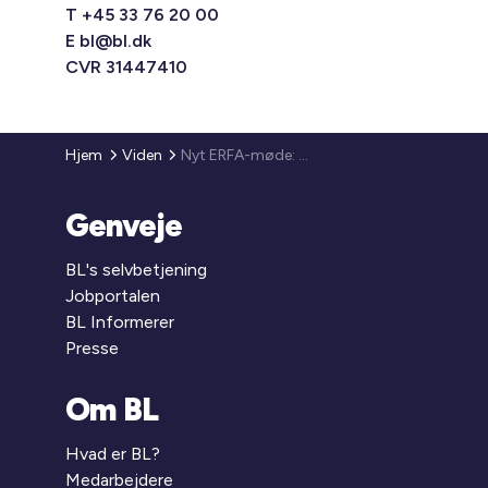
T +45 33 76 20 00
E
bl@bl.dk
CVR 31447410
Hjem
Viden
Nyt ERFA-møde: Kan vi udnytte granskning af PPV-planer proaktivt?
Genveje
BL's selvbetjening
Jobportalen
BL Informerer
Presse
Om BL
Hvad er BL?
Medarbejdere