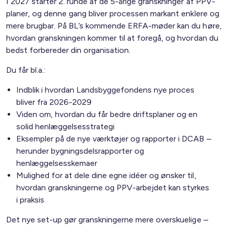
I 2027 starter 2. runde af de 5-årige granskninger af PPV-
planer, og denne gang bliver processen markant enklere og
mere brugbar. På BL’s kommende ERFA-møder kan du høre,
hvordan granskningen kommer til at foregå, og hvordan du
bedst forbereder din organisation.
Du får bl.a.:
Indblik i hvordan Landsbyggefondens nye proces
bliver fra 2026-2029
Viden om, hvordan du får bedre driftsplaner og en
solid henlæggelsesstrategi
Eksempler på de nye værktøjer og rapporter i DCAB –
herunder bygningsdelsrapporter og
henlæggelsesskemaer
Mulighed for at dele dine egne idéer og ønsker til,
hvordan granskningerne og PPV-arbejdet kan styrkes
i praksis
Det nye set-up gør granskningerne mere overskuelige –