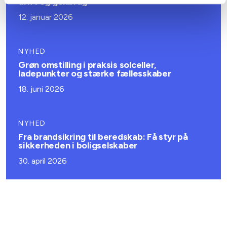
drift og genbrug
12. januar 2026
NYHED
Grøn omstilling i praksis solceller,
ladepunkter og stærke fællesskaber
18. juni 2026
NYHED
Fra brandsikring til beredskab: Få styr på
sikkerheden i boligselskaber
30. april 2026