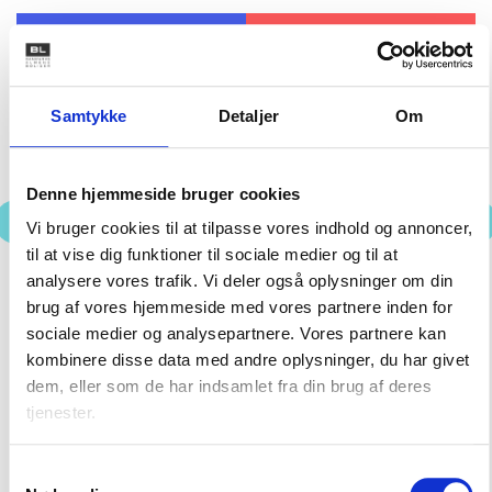
Få pladser tilbage
08. SEPTEMBER 2026
ERFA Aarhus - Grøn omstilling i praksis –
solceller, ladepunkter og stærke
fællesskaber
Samtykke
Detaljer
Om
På dette ERFA-møde sætter vi fokus på, hvordan
grønne investeringer kan skabe værdi for både
boligorganisationen og beboerne. Vi ser nærmere
Denne hjemmeside bruger cookies
på de nyeste regler for ladepunkter, herunder
beboernes muligheder for selv at etablere
Vi bruger cookies til at tilpasse vores indhold og annoncer,
Previous
N
ladepunkter, og hvilke konsekvenser det har for
til at vise dig funktioner til sociale medier og til at
boligorganisationerne. Derudover dykker vi ned i
analysere vores trafik. Vi deler også oplysninger om din
økonomien og reglerne omkring solceller,
brug af vores hjemmeside med vores partnere inden for
batteriløsninger og energifællesskaber.
Aarhus C
sociale medier og analysepartnere. Vores partnere kan
750,-
kombinere disse data med andre oplysninger, du har givet
dem, eller som de har indsamlet fra din brug af deres
tjenester.
Samtykkevalg