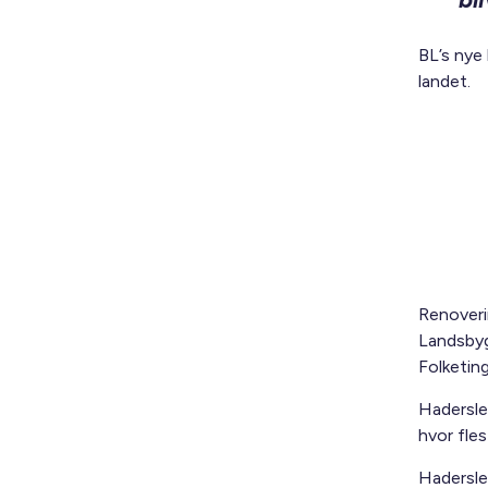
BL’s nye 
landet.
Renoverin
Landsbygg
Folketin
Hadersle
hvor flest
Hadersle