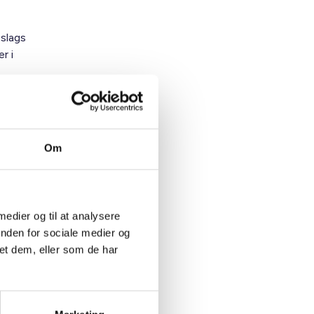
 slags
r i
et. Det
Om
slev og
n styre
 medier og til at analysere
inden for sociale medier og
arbejde
et dem, eller som de har
e skal ud