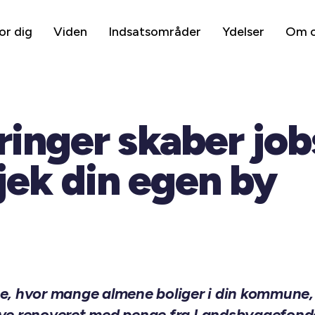
or dig
Viden
Indsatsområder
Ydelser
Om 
inger skaber jobs
Tjek din egen by
se, hvor mange almene boliger i din kommune, 
ive renoveret med penge fra Landsbyggefond