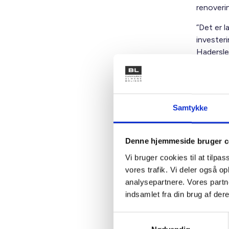
renoverin
”Det er l
investeri
Hadersle
Hvem 
Kommunen
Samtykke
svarer ti
Vojens.
Denne hjemmeside bruger c
”Det er j
Vi bruger cookies til at tilpas
beskæftig
vores trafik. Vi deler også 
Han fryg
analysepartnere. Vores partn
som følg
indsamlet fra din brug af dere
”Jeg kan 
Samtykkevalg
mulighede