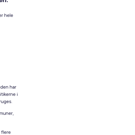
er hele
iden har
tikerne i
ruges.
mmuner,
flere