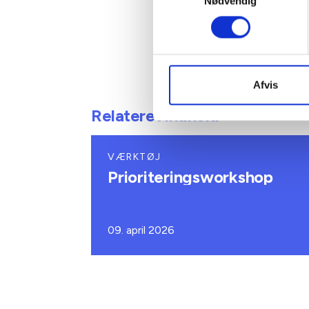
Nødvendig
og låne 
Afvis
Relateret indhold
VÆRKTØJ
Prioriteringsworkshop
09. april 2026