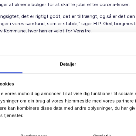
ger af almene boliger for at skaffe jobs efter corona-krisen.
angsigtet, det er rigtigt godt, det er tiltrængt, og så er det den
nger i vores samfund, som er stabile,” siger H.P. Geil, borgmeste
v Kommune, hvor han er valgt for Venstre.
femte bolig står i kø
 har over 1.000 almene boliger, der venter på at blive renover
Detaljer
l hver femte almene bolig. Boligerne ligger blandt andet i Hader
ookies
o byggerier, som strækker sig over flere år. Det er noget, der ka
se vores indhold og annoncer, til at vise dig funktioner til sociale
elsen, og derfor er det interessant,” siger H.P. Geil.
oplysninger om din brug af vores hjemmeside med vores partnere 
ter, at man endnu ikke har set, hvor mange der vil miste deres 
ere kan kombinere disse data med andre oplysninger, du har giv
e af corona-krisen.
s tjenester.
kun tilslutte mig, at man fra regeringens side kigger på alle de
r, der ikke er udtømt, hvor der er nogle midler, og hvor man ikk