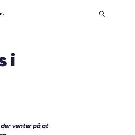
os
 i
der venter på at
en.