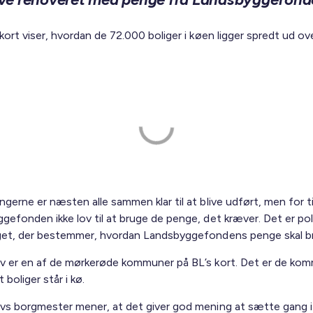
kort viser, hvordan de 72.000 boliger i køen ligger spredt ud ov
gerne er næsten alle sammen klar til at blive udført, men for t
efonden ikke lov til at bruge de penge, det kræver. Det er poli
get, der bestemmer, hvordan Landsbyggefondens penge skal b
v er en af de mørkerøde kommuner på BL’s kort. Det er de ko
 boliger står i kø.
vs borgmester mener, at det giver god mening at sætte gang i 