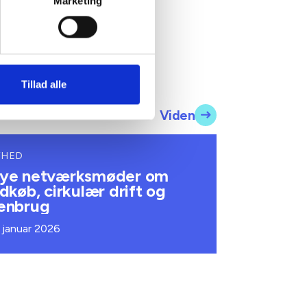
Marketing
Tillad alle
Viden
YHED
ye netværksmøder om
ndkøb, cirkulær drift og
enbrug
. januar 2026