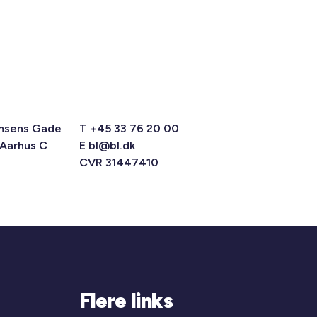
msens Gade
T +45 33 76 20 00
 Aarhus C
E
bl@bl.dk
CVR 31447410
Flere links