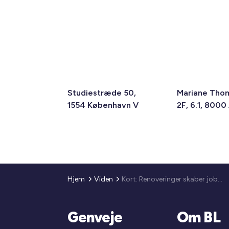
Studiestræde 50,
Mariane Tho
1554 København V
2F, 6.1, 8000
Hjem
Viden
Kort: Renoveringer skaber jobs i en krisetid. Tjek din egen by
Genveje
Om BL