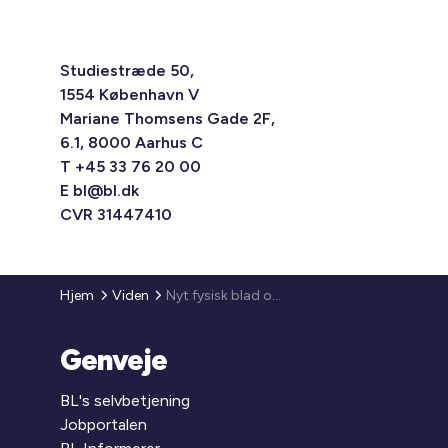
Studiestræde 50,
1554 København V
Mariane Thomsens Gade 2F,
6.1, 8000 Aarhus C
T +45 33 76 20 00
E
bl@bl.dk
CVR 31447410
Hjem
Viden
Nyt fysisk blad og digitalt univers til alle beboere
Genveje
BL's selvbetjening
Jobportalen