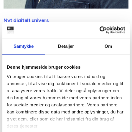
Nyt digitalt univers
Samtidig relancerer vi Bo Godt digitalt. Det nye
beboerunivers har et opdateret design, en forbedret
menustruktur og et nyt, letgenkendeligt domæne:
Samtykke
Detaljer
Om
bogodtbladet.dk.
Her finder du engagerende fortællinger, videoer og
Denne hjemmeside bruger cookies
brevkassedilemmaer om livet i almene boliger samt
Vi bruger cookies til at tilpasse vores indhold og
praktiske guides til hverdag, økonomi og hjem.
annoncer, til at vise dig funktioner til sociale medier og til
Som noget nyt introducerer vi også et fordelsunivers med
at analysere vores trafik. Vi deler også oplysninger om
eksklusive rabatter på alt fra dagligvarer og teknologi til
din brug af vores hjemmeside med vores partnere inden
oplevelser. Fordelene er tilgængelige via Bo Godts
for sociale medier og analysepartnere. Vores partnere
nyhedsbrev, der udsendes hver 14. dag i et nyt, visuelt
kan kombinere disse data med andre oplysninger, du har
format.
givet dem, eller som de har indsamlet fra din brug af
deres tjenester.
Vi håber, at du vil gå på opdagelse i både det nye blad og