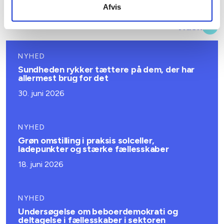
Afvis
Relateret indhold
Viden
NYHED
Sundheden rykker tættere på dem, der har
allermest brug for det
30. juni 2026
NYHED
Grøn omstilling i praksis solceller,
ladepunkter og stærke fællesskaber
18. juni 2026
NYHED
Undersøgelse om beboerdemokrati og
deltagelse i fællesskaber i sektoren