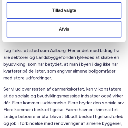
byudviklingsmæssige investeringer.
Tillad valgte
I den almene boligsektor har vi rigtigt gode erfaringer med
at sætte ind med målrettede sociale indsatser.
Indsatserne foregår lokalt i boligområderne og i tæt
Afvis
samspil mellem det offentlige, det private, frivillige,
civilsamfundsaktører og almene boligorganisationer.
Tag f.eks. et sted som Aalborg. Her er det med bidrag fra
alle sektorer og Landsbyggefonden lykkedes at skabe en
byudvikling, som har betydet, at man i byen i dag ikke har
kvarterer på de lister, som angiver almene boligområder
med store udfordringer.
Ser vi ud over resten af danmarkskortet, kan vi konstatere,
at de sociale og byudviklingsmæssige indsatser også virker
dér. Flere kommer i uddannelse. Flere bryder den sociale arv.
Flere kommer i beskæftigelse. Færre havner i kriminalitet.
Ledige beboere er bl.a. blevet tilbudt beskæftigelsesforløb
og job i forbindelse med renoveringer af almene byggerier,