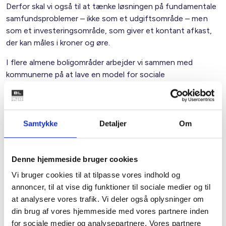
Derfor skal vi også til at tænke løsningen på fundamentale
samfundsproblemer – ikke som et udgiftsområde – men
som et investeringsområde, som giver et kontant afkast,
der kan måles i kroner og øre.
I flere almene boligområder arbejder vi sammen med
kommunerne på at lave en model for sociale
effektinvesteringer. I Kolding arbejdes der f.eks. på at lave
sociale effektinvesteringer for en specifikt udvalgt
målgruppe – ca. 70 borgere, heraf aktivitetsparate
kontanthjælpsmodtagere, borgere på integrationsydelse
Samtykke
Detaljer
Om
m.v.
Hele tanken bag disse former for investeringer er, at
Denne hjemmeside bruger cookies
kommunen først betaler for indsatsen, når der er opnået
Vi bruger cookies til at tilpasse vores indhold og
en effekt – altså en målbar økonomisk gevinst eller
annoncer, til at vise dig funktioner til sociale medier og til
besparelse, i tilfælde af, at borgere er kommet i job og
at analysere vores trafik. Vi deler også oplysninger om
fastholder det.
din brug af vores hjemmeside med vores partnere inden
Potentialerne for lignende modeller er til stede over hele
for sociale medier og analysepartnere. Vores partnere