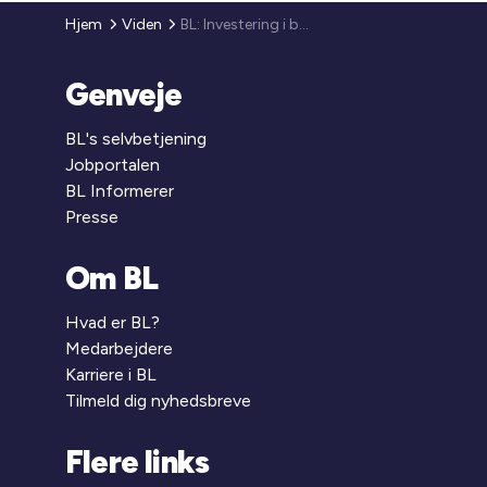
Hjem
Viden
BL: Investering i byudvikling kan løse “de vilde” samfundsproblemer
Genveje
BL's selvbetjening
Jobportalen
BL Informerer
Presse
Om BL
Hvad er BL?
Medarbejdere
Karriere i BL
Tilmeld dig nyhedsbreve
Flere links