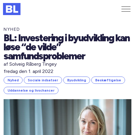
Genveje
NYHED
BL: Investering i byudvikling kan
Find medarbejder
løse “de vilde”
Kurser og arrangementer
samfundsproblemer
Jobportalen
af Solveig Råberg Tingey
MitBL
fredag den 1. april 2022
Nyhed
Sociale indsatser
Byudvikling
Beskæftigelse
Uddannelse og livschancer