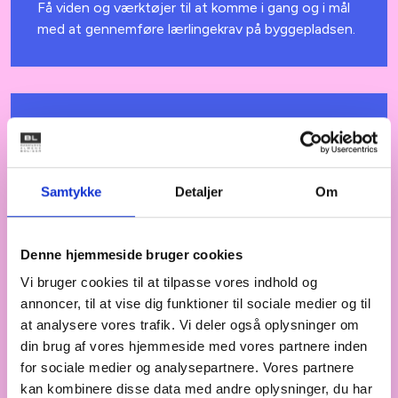
Få viden og værktøjer til at komme i gang og i mål
med at gennemføre lærlingekrav på byggepladsen.
SKRÆDDERSYEDE
TIRSDAG DEN 25. FEBRUAR
TILBUD
2025
Effektiv lærlingeindsats i almene
byggeprojekter – fra strategi til
Samtykke
Detaljer
Om
praksis
Få et skræddersyet forløb som tager
udgangspunkt i jeres konkrete byggesager og
Denne hjemmeside bruger cookies
matcher jeres behov.
Vi bruger cookies til at tilpasse vores indhold og
Vi kan komme til jer, eller vi kan mødes online.
annoncer, til at vise dig funktioner til sociale medier og til
at analysere vores trafik. Vi deler også oplysninger om
Det er gratis til og med 2026.
din brug af vores hjemmeside med vores partnere inden
for sociale medier og analysepartnere. Vores partnere
kan kombinere disse data med andre oplysninger, du har