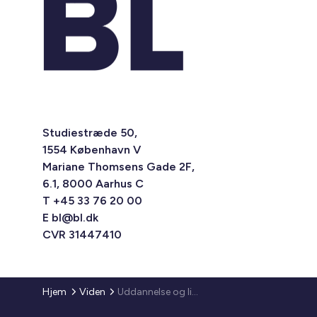
Studiestræde 50,
1554 København V
Mariane Thomsens Gade 2F,
6.1, 8000 Aarhus C
T +45 33 76 20 00
E
bl@bl.dk
CVR 31447410
Hjem
Viden
Uddannelse og livschancer