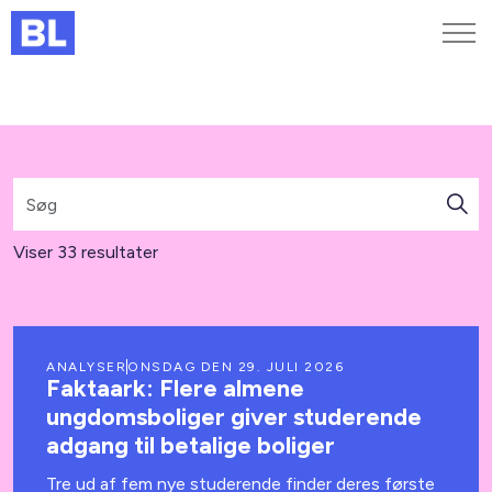
Genveje
Find medarbejder
Kurser og arrangementer
Jobportalen
MitBL
Viser 33 resultater
ANALYSER
ONSDAG DEN 29. JULI 2026
Faktaark: Flere almene
ungdomsboliger giver studerende
adgang til betalige boliger
Tre ud af fem nye studerende finder deres første