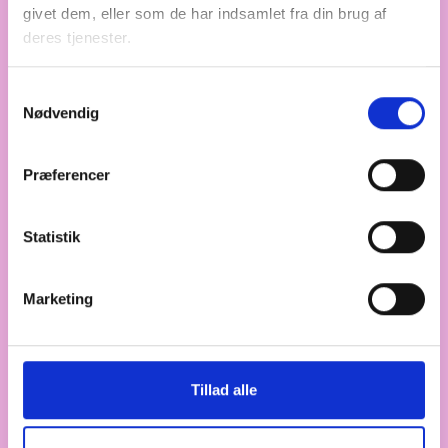
givet dem, eller som de har indsamlet fra din brug af
TEMASIDE
ONSDAG DEN 15. JANUAR 2025
deres tjenester.
Boligsociale indsatser
De boligsociale indsatser tager hånd om sociale
Samtykkevalg
udfordringer i almene boligområder. Arbejdet er
Nødvendig
områdebaseret og et bidrag til at løse
velfærdsudfordringer såsom høj ledighed,
Præferencer
mistrivsel, psykisk sårbarhed utryghed, skolefravær
og lavt uddannelsesniveau.
Statistik
Marketing
ANALYSER
TIRSDAG DEN 14. JANUAR 2025
Analyse: Unge uden job og
uddannelse i almene boliger
Tillad alle
Knap en tredjedel af de 15-24-årige, der hverken
er i uddannelse eller arbejde, bor alment. Denne
gruppe har desuden flere og mere komplekse