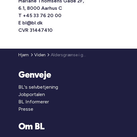
Mariane Thomsens Gade 2F,
6.1, 8000 Aarhus C
T +45 33 76 20 00
E
bl@bl.dk
CVR 31447410
Hjem
Viden
Aldersgrænse i ghettokriteriet for uddannelse
Genveje
BL's selvbetjening
Jobportalen
BL Informerer
Presse
Om BL