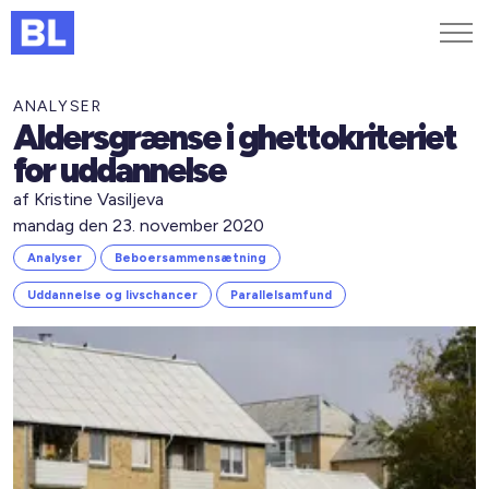
Genveje
ANALYSER
Aldersgrænse i ghettokriteriet
Find medarbejder
for uddannelse
Kurser og arrangementer
af Kristine Vasiljeva
Jobportalen
mandag den 23. november 2020
MitBL
Analyser
Beboersammensætning
Uddannelse og livschancer
Parallelsamfund