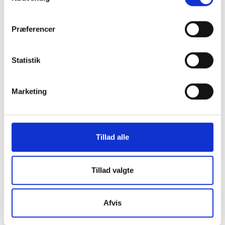
Præferencer
Kontakt
Kristine Vasiljeva
Statistik
Chefanalytiker
Tlf: 23 93 93 27
Marketing
Mail: kva@bl.dk
Tillad alle
Tillad valgte
Afvis
Relateret indhold
Viden