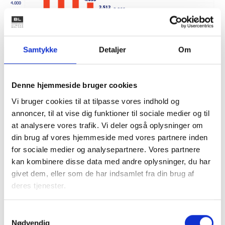
Samtykke
Detaljer
Om
Note: Aldersfordelingen efter, hvornår en 30 årig i dag har
fuldført en ungdomsuddannelse.
Denne hjemmeside bruger cookies
Kilde: BL's egne beregninger pba. Danmarks Statistiks
registerdata.
Vi bruger cookies til at tilpasse vores indhold og
annoncer, til at vise dig funktioner til sociale medier og til
BL har i anden analyse desuden vist, at udeladelsen af
at analysere vores trafik. Vi deler også oplysninger om
medbragte uddannelser også har betydning for, hvorvidt et
din brug af vores hjemmeside med vores partnere inden
boligområde er på ghettolisten. Læs analysen
her
.
for sociale medier og analysepartnere. Vores partnere
kan kombinere disse data med andre oplysninger, du har
Hent analysen her
givet dem, eller som de har indsamlet fra din brug af
Aldersgrænse i ghettokriteriet for uddannelse
deres tjenester.
Samtykkevalg
Nødvendig