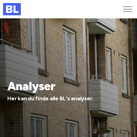
Genveje
Find medarbejder
Kurser og arrangementer
Jobportalen
MitBL
Analyser
Her kan du finde alle BL's analyser.