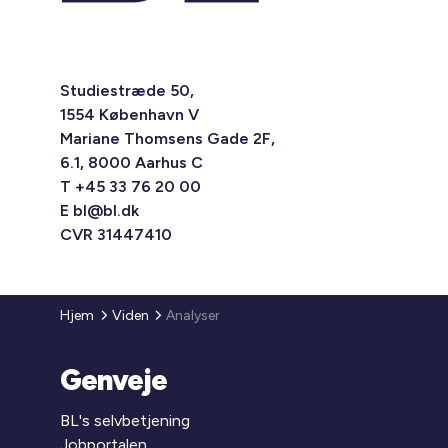
Studiestræde 50,
1554 København V
Mariane Thomsens Gade 2F,
6.1, 8000 Aarhus C
T +45 33 76 20 00
E
bl@bl.dk
CVR 31447410
Hjem
Viden
Analyser
Genveje
BL's selvbetjening
Jobportalen