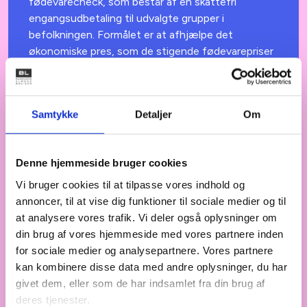
fødevarecheck, som består af en skattefri
engangsudbetaling til udvalgte grupper i
befolkningen. Formålet er at afhjælpe det
økonomiske pres, som de stigende fødevarepriser
har medført. Vi har udarbejdet et faktaark, der
giver et overblik over, hvilke almene beboere der er
berettiget til at modtage fødevarechecken, samt
Samtykke
Detaljer
Om
deres økonomiske situation.
Denne hjemmeside bruger cookies
Vi bruger cookies til at tilpasse vores indhold og
ANALYSER
ONSDAG DEN 4. FEBRUAR 2026
annoncer, til at vise dig funktioner til sociale medier og til
Faktaark: Almene boliger på de
at analysere vores trafik. Vi deler også oplysninger om
mindre øer: Beboere og boligtyper
din brug af vores hjemmeside med vores partnere inden
Med tilskudspuljen til etablering almene boliger på
for sociale medier og analysepartnere. Vores partnere
de mindre øer er der sat fokus på bosætning på de
kan kombinere disse data med andre oplysninger, du har
mindre øer. Dette faktaark giver et overblik over
givet dem, eller som de har indsamlet fra din brug af
beboerne i de almene boliger og boligernes
deres tjenester.