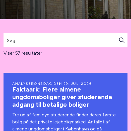
Viser 57 resultater
ANALYSER
ONSDAG DEN 29. JULI 2026
Faktaark: Flere almene
ungdomsboliger giver studerende
adgang til betalige boliger
Tre ud af fem nye studerende finder deres første
bolig på det private lejeboligmarked. Antallet af
almene ungdomsboliger i København og på