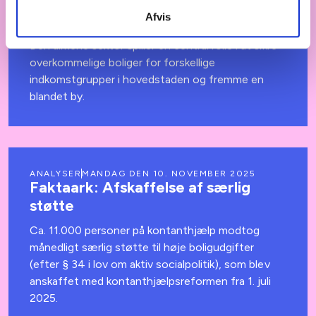
steget langsommere end
Afvis
inflationen
Den almene sektor spiller en central rolle i at sikre
overkommelige boliger for forskellige
indkomstgrupper i hovedstaden og fremme en
blandet by.
ANALYSER
MANDAG DEN 10. NOVEMBER 2025
Faktaark: Afskaffelse af særlig
støtte
Ca. 11.000 personer på kontanthjælp modtog
månedligt særlig støtte til høje boligudgifter
(efter § 34 i lov om aktiv socialpolitik), som blev
anskaffet med kontanthjælpsreformen fra 1. juli
2025.