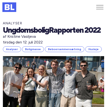
Genveje
ANALYSER
UngdomsboligRapporten 2022
Find medarbejder
af Kristine Vasiljeva
Kurser og arrangementer
tirsdag den 12. juli 2022
Jobportalen
Analyser
Boligmasse
Beboersammensætning
Husleje
MitBL