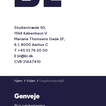
Studiestræde 50,
1554 København V
Mariane Thomsens Gade 2F,
6.1, 8000 Aarhus C
T +45 33 76 20 00
E
bl@bl.dk
CVR 31447410
Hjem
Viden
UngdomsboligRapporten 2022
Genveje
BL's selvbetjening