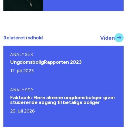
Relateret indhold
Viden
ANALYSER
UngdomsboligRapporten 2023
17. juli 2023
ANALYSER
Faktaark: Flere almene ungdomsboliger giver
studerende adgang til betalige boliger
29. juli 2026