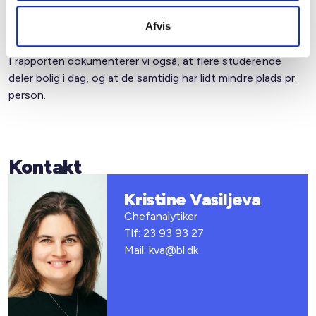
Kilde: BL's egne beregninger på baggrund af Danmarks
Statistiks registerdata.
Afvis
I rapporten dokumenterer vi også, at flere studerende
deler bolig i dag, og at de samtidig har lidt mindre plads pr.
person.
Kontakt
Kristine Vasiljeva
Chefanalytiker
Tlf: 23 93 93 27
Mail: kva@bl.dk