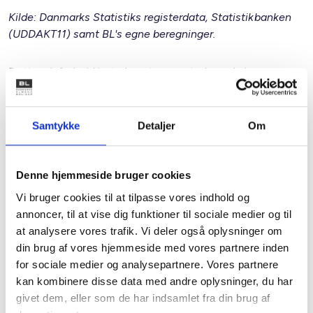
Kilde: Danmarks Statistiks registerdata, Statistikbanken
(UDDAKT11) samt BL's egne beregninger.
Dette misforhold betyder, at unge studerende i
København står i en mere usikker boligsituation, hvor de
har sværere ved at finde en bolig, der dækker deres behov,
og som samtidig er til at betale. De almene ungdomsboliger
Samtykke
Detaljer
Om
er særligt attraktive for yngre studerende, der ikke i samme
grad som deres ældre medstuderende, har mulighed for at
have studiejobs til at supplere deres SU-indkomst.
Denne hjemmeside bruger cookies
Vi bruger cookies til at tilpasse vores indhold og
annoncer, til at vise dig funktioner til sociale medier og til
Flere studerende bor privat til leje i København og på
at analysere vores trafik. Vi deler også oplysninger om
Frederiksberg
din brug af vores hjemmeside med vores partnere inden
for sociale medier og analysepartnere. Vores partnere
I dag bor mere end hver anden udeboende studerende i
kan kombinere disse data med andre oplysninger, du har
København og på Frederiksberg i en privat lejebolig, mens
givet dem, eller som de har indsamlet fra din brug af
hver fjerde udeboende studerende bor i en andelsbolig og