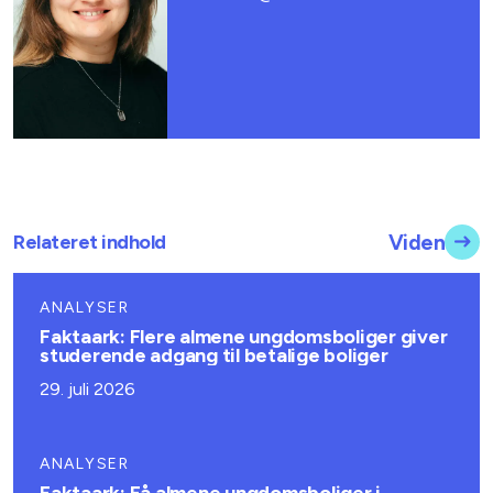
Relateret indhold
Viden
ANALYSER
Faktaark: Flere almene ungdomsboliger giver
studerende adgang til betalige boliger
29. juli 2026
ANALYSER