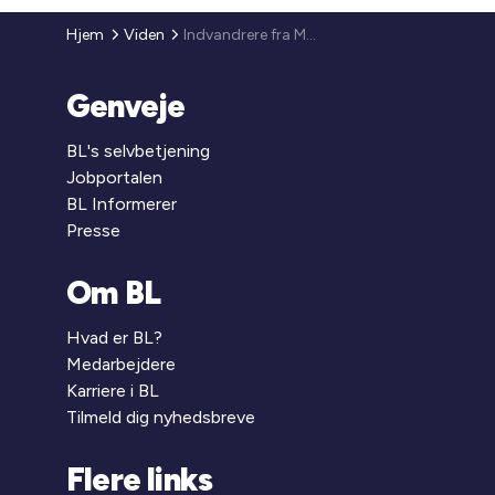
Hjem
Viden
Indvandrere fra MENAP-lande i den almene sektor
Genveje
BL's selvbetjening
Jobportalen
BL Informerer
Presse
Om BL
Hvad er BL?
Medarbejdere
Karriere i BL
Tilmeld dig nyhedsbreve
Flere links