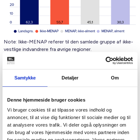
Note: Ikke-MENAP referer til den samlede gruppe af ikke-
vestlige indvandrere fra øvrige regioner.
Kilde: BL's egne beregninger pba. Danmarks Statistiks
registerdata.
Samtykke
Detaljer
Om
38.000 af de 86.000 MENAP-indvandrere i den almene
Denne hjemmeside bruger cookies
sektor er enten på førtidspension eller er ikke-jobparate
modtagere af kontanthjælps- og integrationsydelse.
Vi bruger cookies til at tilpasse vores indhold og
Personer i denne gruppe kan være særligt svære at nå med
annoncer, til at vise dig funktioner til sociale medier og til
de eksisterende aktiveringstilbud, hvorfor de udgør en
at analysere vores trafik. Vi deler også oplysninger om
oplagt målgruppe for andengenerationsreformer.
din brug af vores hjemmeside med vores partnere inden
for sociale medier og analysepartnere. Vores partnere