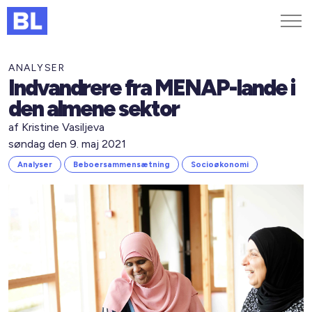
Genveje
ANALYSER
Indvandrere fra MENAP-lande i
Find medarbejder
den almene sektor
Kurser og arrangementer
af Kristine Vasiljeva
Jobportalen
søndag den 9. maj 2021
MitBL
Analyser
Beboersammensætning
Socioøkonomi