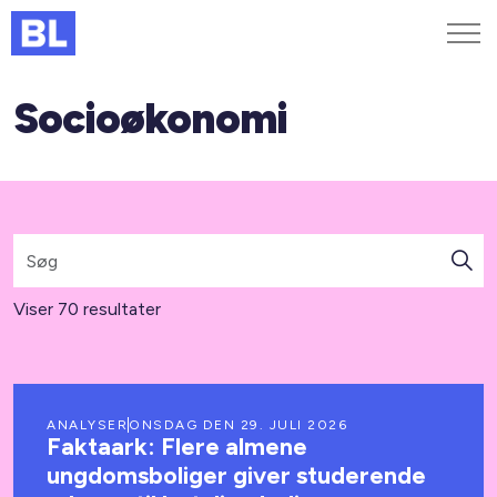
Socioøkonomi
Genveje
Find medarbejder
Kurser og arrangementer
Jobportalen
MitBL
Viser 70 resultater
ANALYSER
ONSDAG DEN 29. JULI 2026
Faktaark: Flere almene
ungdomsboliger giver studerende