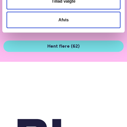
Tillad valgte
(efter § 34 i lov om aktiv socialpolitik), som blev
anskaffet med kontanthjælpsreformen fra 1. juli
2025.
Afvis
Hent flere (62)