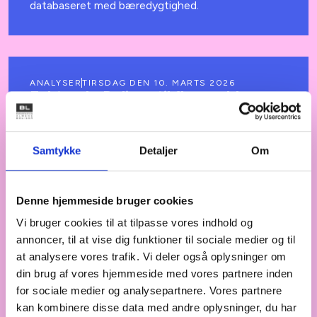
databaseret med bæredygtighed.
ANALYSER
TIRSDAG DEN 10. MARTS 2026
Faktaark: Boliger til flere ældre –
økonomi og betalingsevne
Den demografiske udvikling indebærer, at antallet
Samtykke
Detaljer
Om
af ældre vil vokse betydeligt i de kommende år. Da
der er mærkbare forskelle i pensionisternes
økonomi, er der behov for at sikre boliger til den
Denne hjemmeside bruger cookies
voksende gruppe af ældre i forskellige prislejer.
Vi bruger cookies til at tilpasse vores indhold og
annoncer, til at vise dig funktioner til sociale medier og til
at analysere vores trafik. Vi deler også oplysninger om
din brug af vores hjemmeside med vores partnere inden
ANALYSER
ONSDAG DEN 11. FEBRUAR 2026
for sociale medier og analysepartnere. Vores partnere
Faktaark: Fødevarecheck til
kan kombinere disse data med andre oplysninger, du har