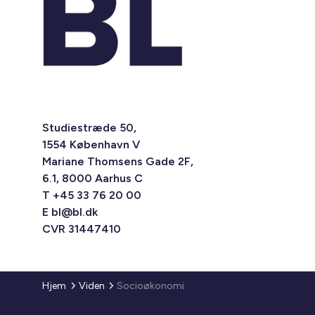
Studiestræde 50,
1554 København V
Mariane Thomsens Gade 2F,
6.1, 8000 Aarhus C
T +45 33 76 20 00
E
bl@bl.dk
CVR 31447410
Hjem
Viden
Socioøkonomi