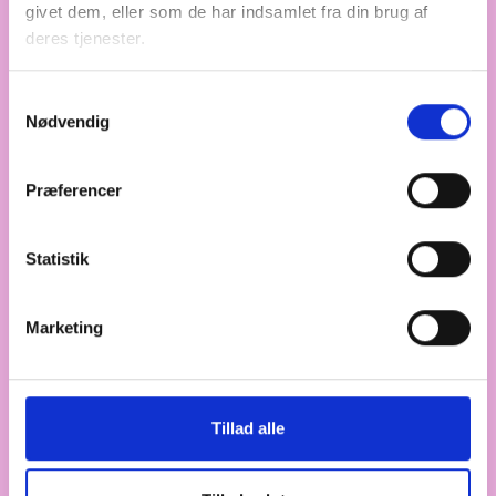
almene beboere
givet dem, eller som de har indsamlet fra din brug af
Der er indgået en politisk aftale om en
deres tjenester.
fødevarecheck, som består af en skattefri
engangsudbetaling til udvalgte grupper i
Samtykkevalg
befolkningen. Formålet er at afhjælpe det
Nødvendig
økonomiske pres, som de stigende fødevarepriser
har medført. Vi har udarbejdet et faktaark, der
Præferencer
giver et overblik over, hvilke almene beboere der er
berettiget til at modtage fødevarechecken, samt
deres økonomiske situation.
Statistik
Marketing
ANALYSER
MANDAG DEN 10. NOVEMBER 2025
Faktaark: Afskaffelse af særlig
støtte
Tillad alle
Ca. 11.000 personer på kontanthjælp modtog
månedligt særlig støtte til høje boligudgifter