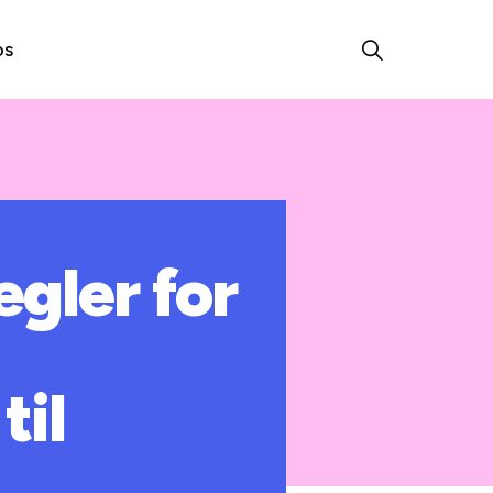
os
egler for
til