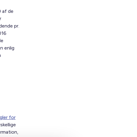
0 af de
r
dende pr.
016
de
n enlig
m
gler for
­skellige
rmation,