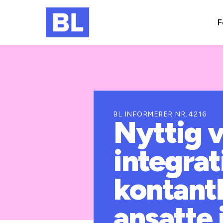
F
BL INFORMERER NR.4216
Nyttig v
integra
kontanth
ansatte 