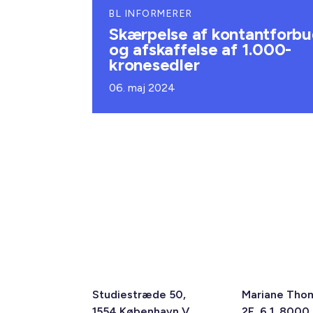
BL INFORMERER
Skærpelse af kontantforb
og afskaffelse af 1.000-
kronesedler
06. maj 2024
Studiestræde 50,
Mariane Tho
1554 København V
2F, 6.1, 8000