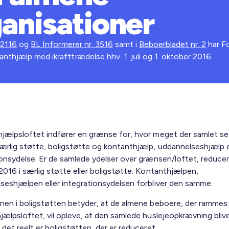
anisationer
 2116
og
BL Informerer nr. 3516
samt i
Beboerbladet nr. 2
har Fo
nthjælp med ikrafttrædelse hhv. 1. juli og 1. oktober 2016.
jælpsloftet indfører en grænse for, hvor meget der samlet se
særlig støtte, boligstøtte og kontanthjælp, uddan­nelseshjælp e
ionsydelse. Er de samlede ydelser over grænsen/loftet, reducere
2016 i særlig støtte eller boligstøtte. Kontanthjælpen,
seshjælpen eller integrati­onsydelsen forbliver den samme.
nen i boligstøtten betyder, at de almene beboere, der ram­mes
jælpsloftet, vil opleve, at den sam­lede huslejeopkrævning bliv
det reelt er boligstøtten, der er reduceret.