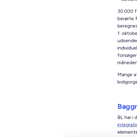
30.000 fa
berørte f
beregnes
1. oktob
udsender
individue
forsøger
måneden
Mange af
boligorga
Baggr
BL har i
integrat
elemente