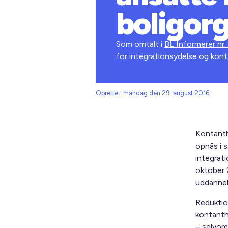
boligorg
Som omtalt i
BL Informerer nr.
for integrationsydelse og konta
Oprettet: mandag den 29. august 2016
Kontanth
opnås i 
integrat
okto­ber 
uddannel
Reduktio
kontanth
– selvom 