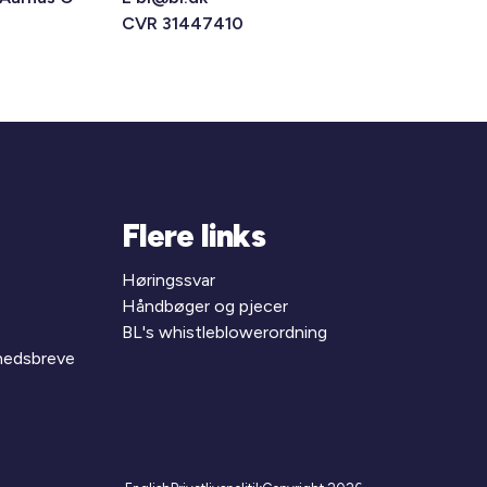
CVR 31447410
Flere links
Høringssvar
Håndbøger og pjecer
BL's whistleblowerordning
yhedsbreve