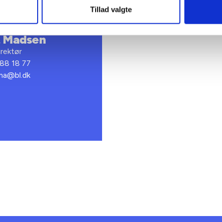
Tillad valgte
t Madsen
rektør
 88 18 77
bma@bl.dk