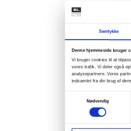
der giver
regelsætt
Infor
Samtykke
Sidst i f
Denne hjemmeside bruger c
kon­tant
Vi bruger cookies til at tilpas
og hvor 
vores trafik. Vi deler også 
analysepartnere. Vores partn
indsamlet fra din brug af dere
Med venl
Samtykkevalg
Bent Ma
Nødvendig