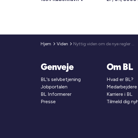
Hjem
Viden
Nyttig viden om de nye regler for integrationsydelse og kontanthjælp – henvendt til ansatte i almene boligorganisationer
Genveje
Om BL
BL's selvbetjening
Hvad er BL?
Jobportalen
Medarbejdere
BL Informerer
Karriere i BL
Presse
Tilmeld dig n