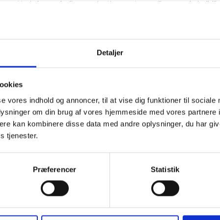
 ansatte i almene boligorganisationer et grundlæggende indblik 
et. Materialet kan ikke anven­des til rådgivning eller individuel v
mation til beboerne
Detaljer
olderen er en side, som man kan udlevere til beboere, der er berø
ookies
hjælpsloftet. Siden fortæller, hvor man som beboer kan henven
se vores indhold og annoncer, til at vise dig funktioner til sociale
man kan få mere viden.
oplysninger om din brug af vores hjemmeside med vores partnere 
ere kan kombinere disse data med andre oplysninger, du har giv
s tjenester.
ig hilsen
dsen / Anne Sophie Hansen
Præferencer
Statistik