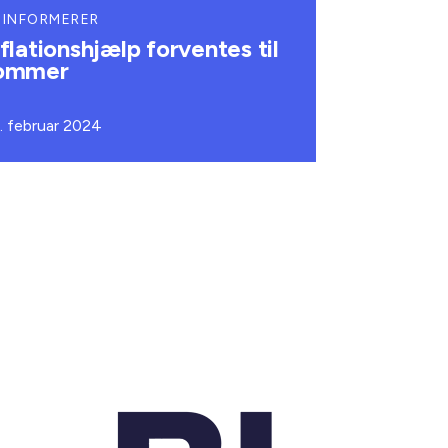
 INFORMERER
nflationshjælp forventes til
ommer
. februar 2024