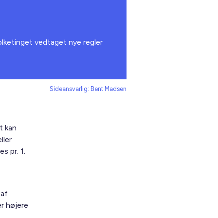
lketinget vedtaget nye regler
Sideansvarlig: Bent Madsen
t kan
ller
s pr. 1.
 af
er højere