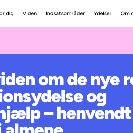
or dig
Viden
Indsatsområder
Ydelser
Om 
iden om de nye r
tionsydelse og
jælp – henvendt 
i almene