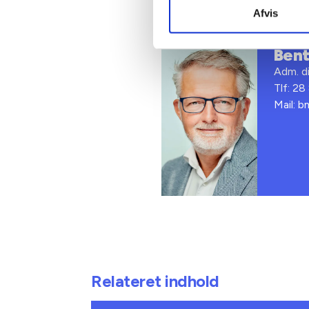
Kontakt
Afvis
Ben
Adm. di
Tlf: 28
Mail: 
Relateret indhold