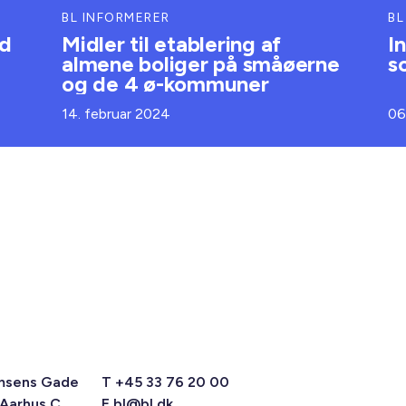
BL INFORMERER
BL
ud
Midler til etablering af
I
almene boliger på småøerne
s
og de 4 ø-kommuner
14. februar 2024
06
msens Gade
T +45 33 76 20 00
 Aarhus C
E
bl@bl.dk