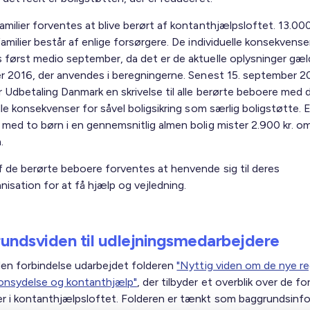
milier forventes at blive berørt af kontant­hjælpsloftet. 13.00
amilier består af enlige forsørgere. De individuelle konse­kvense
 først medio september, da det er de aktuelle oplysninger gæl
er 2016, der anvendes i beregningerne. Senest 15. septem­ber 2
 Udbetaling Danmark en skrivelse til alle berørte beboere med 
lle konse­kvenser for såvel boligsikring som særlig boligstøtte. E
 med to børn i en gennemsnitlig almen bolig mister 2.900 kr. o
.
 de berørte beboere forventes at henvende sig til deres
nisation for at få hjælp og vejledning.
undsviden til udlejningsmedarbejdere
 den forbindelse udarbejdet folderen
"Nyttig viden om de nye re
ionsydelse og kontanthjælp"
, der tilbyder et overblik over de for
r i kontanthjælpsloftet. Folderen er tænkt som baggrundsinfo