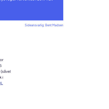
Sideansvarlig: Bent Madsen
or
6
 (såvel
 i
BL