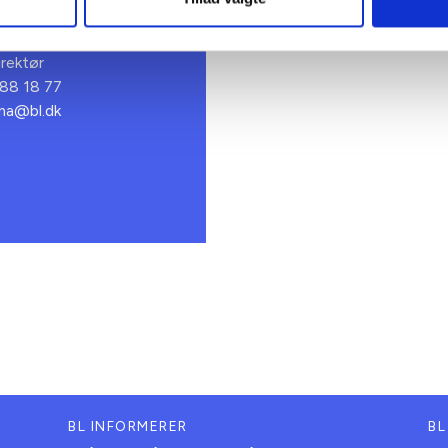
t Madsen
rektør
 88 18 77
bma@bl.dk
BL INFORMERER
BL