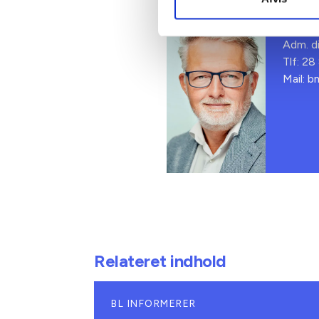
Ben
Adm. di
Tlf: 28
Mail: 
Relateret indhold
BL INFORMERER