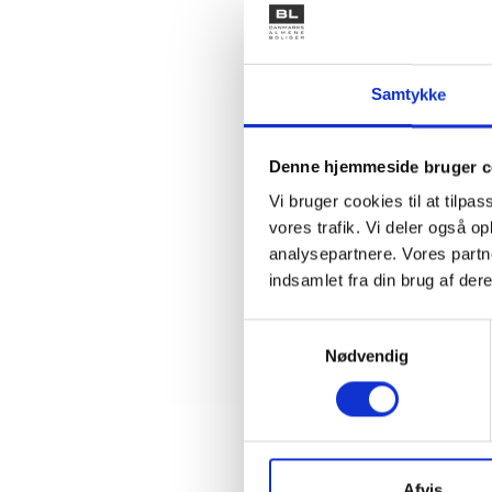
berøres a
BL udarb
til admi
Samtykke
skal hen
klar eft
Denne hjemmeside bruger c
Der udse
det vil v
Vi bruger cookies til at tilpas
vores trafik. Vi deler også 
analysepartnere. Vores partn
indsamlet fra din brug af dere
Med venl
Bent Ma
Samtykkevalg
Nødvendig
Kontakt
Afvis