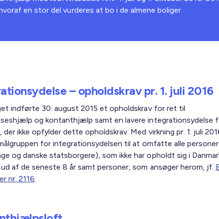
voraf en stor del vurderes at bo i de almene boliger.
ationsydelse – opholdskrav pr. 1. juli 2016
et indførte 30. august 2015 et opholdskrav for ret til
seshjælp og kontanthjælp samt en lavere integrationsydelse f
 der ikke opfylder dette opholdskrav. Med virkning pr. 1. juli 201
målgruppen for integrationsydelsen til at omfatte alle personer
ge og danske statsborgere), som ikke har opholdt sig i Danmark
 ud af de seneste 8 år samt personer, som ansøger herom, jf.
er nr. 2116
.
nthjælpsloft