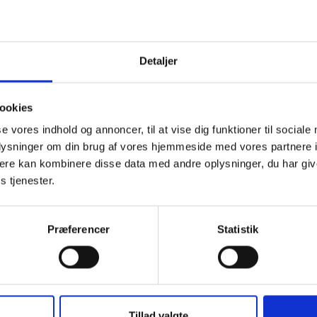
f de nye regler.
ejder i den forbindelse dels en informationsfolder, som henven
nistrative medarbejdere dels et faktaark med anvisninger på, hv
Detaljer
vende sig, som kan udleveres til berørte beboere. Materialet fo
er sommerferien.
ookies
ndes et BL Informerer, når informationsmaterialet foreligger, 
ære at finde på BL’s hjemmeside.
se vores indhold og annoncer, til at vise dig funktioner til sociale
oplysninger om din brug af vores hjemmeside med vores partnere 
ere kan kombinere disse data med andre oplysninger, du har giv
s tjenester.
ig hilsen
dsen / Annesophie Hansen
Præferencer
Statistik
Tillad valgte