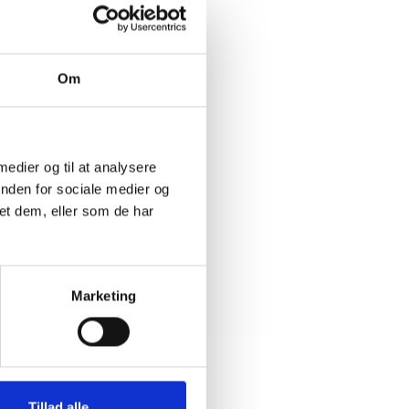
der sig
or man
Om
rventes
ligesom
 medier og til at analysere
inden for sociale medier og
et dem, eller som de har
Marketing
Tillad alle