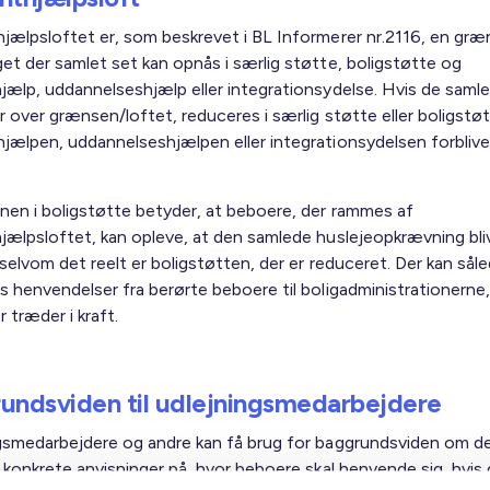
jælpsloftet er, som beskrevet i BL Informerer nr.2116, en græ
et der samlet set kan opnås i særlig støtte, boligstøtte og
jælp, uddannelseshjælp eller integrationsydelse. Hvis de saml
r over grænsen/loftet, reduceres i særlig støtte eller boligstøt
jælpen, uddannelseshjælpen eller integrationsydelsen forblive
nen i boligstøtte betyder, at beboere, der rammes af
jælpsloftet, kan opleve, at den samlede huslejeopkrævning bli
selvom det reelt er boligstøtten, der er reduceret. Der kan sål
s henvendelser fra berørte beboere til boligadministrationerne,
r træder i kraft.
undsviden til udlejningsmedarbejdere
gsmedarbejdere og andre kan få brug for baggrundsviden om d
g konkrete anvisninger på, hvor beboere skal henvende sig, hvis