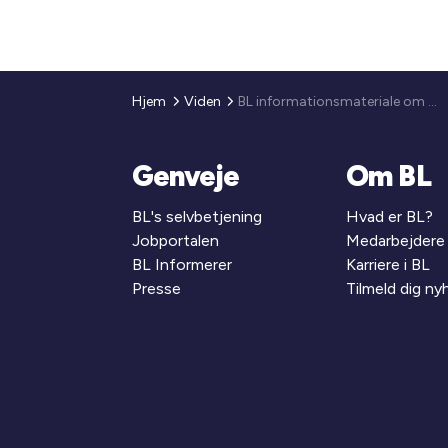
Hjem
Viden
BL informationsmateriale om de nye regler for integrationsydelse og kontanthjælp
Genveje
Om BL
BL's selvbetjening
Hvad er BL?
Jobportalen
Medarbejdere
BL Informerer
Karriere i BL
Presse
Tilmeld dig n