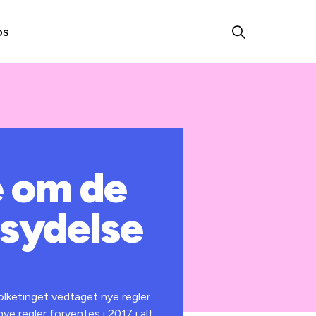
os
e om de
nsydelse
Folketinget vedtaget nye regler
ye regler forventes i 2017 i alt