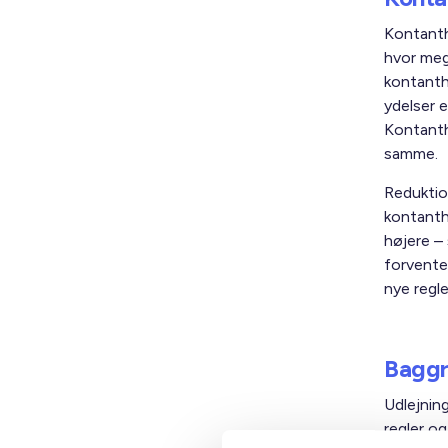
Kontanth
hvor meg
kontanth
ydelser e
Kontanth
samme.
Reduktio
kontanth
højere – 
forvente
nye regle
Baggr
Udlejnin
regler o