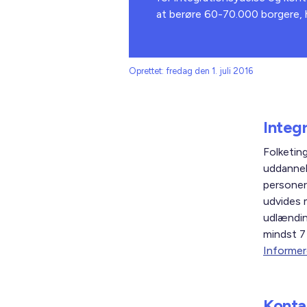
at berøre 60-70.000 borgere, h
Oprettet: fredag den 1. juli 2016
Integr
Folketing
uddannel
personer,
udvides 
udlændin
mindst 7
Informer
Konta