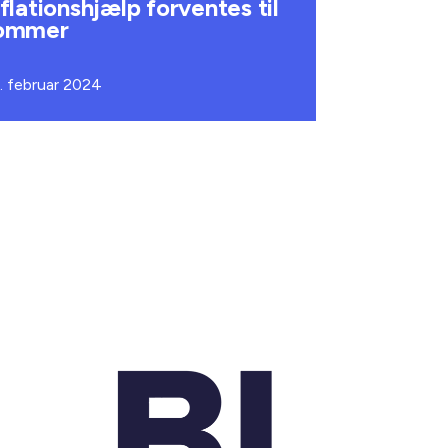
nflationshjælp forventes til
ommer
. februar 2024