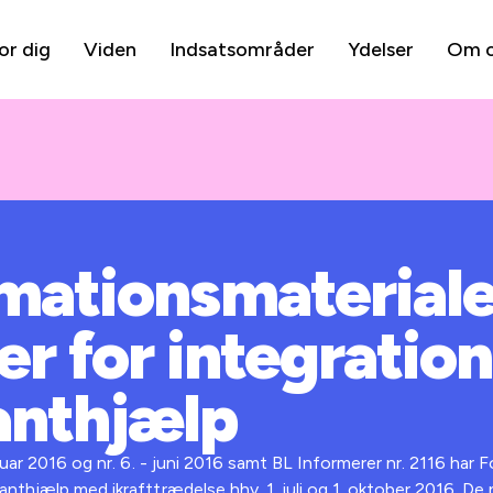
or dig
Viden
Indsatsområder
Ydelser
Om 
rmationsmaterial
er for integratio
anthjælp
anuar 2016 og nr. 6. - juni 2016 samt BL Informerer nr. 2116 har 
nthjælp med ikrafttrædelse hhv. 1. juli og 1. oktober 2016. De n