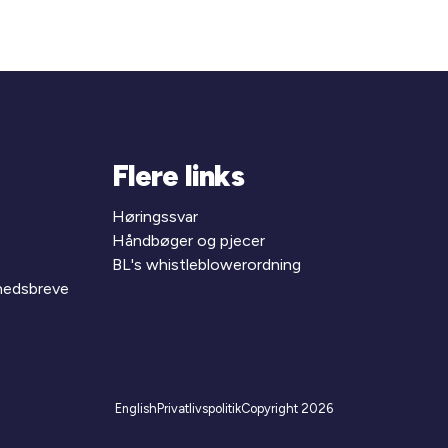
Flere links
Høringssvar
Håndbøger og pjecer
BL's whistleblowerordning
yhedsbreve
English
Privatlivspolitik
Copyright 2026