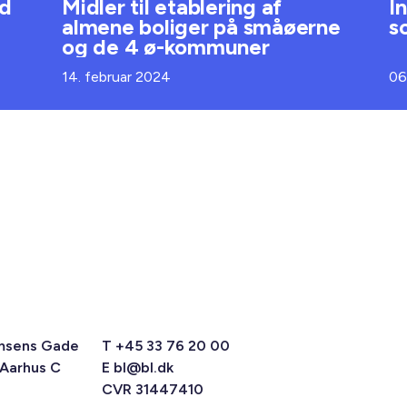
ud
Midler til etablering af
I
almene boliger på småøerne
s
og de 4 ø-kommuner
14. februar 2024
06
msens Gade
T +45 33 76 20 00
 Aarhus C
E
bl@bl.dk
CVR 31447410