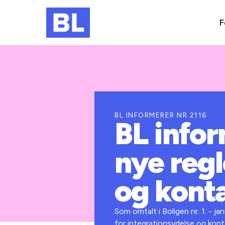
F
BL INFORMERER NR.2116
BL info
nye regl
og kont
Som omtalt i Boligen nr. 1. - j
for integrationsydelse og konta