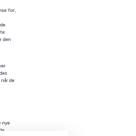
nse for,
ede
te.
r den
ver
edes
 når de
e nye
 de