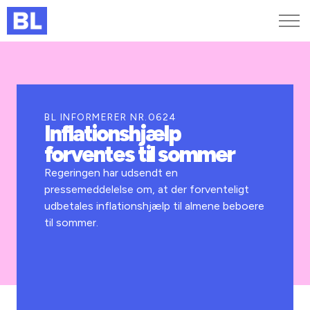
Genveje
Find medarbejder
Kurser og arrangementer
BL INFORMERER NR.0624
Inflationshjælp
Jobportalen
forventes til sommer
MitBL
Regeringen har udsendt en
pressemeddelelse om, at der forventeligt
udbetales inflationshjælp til almene beboere
til sommer.