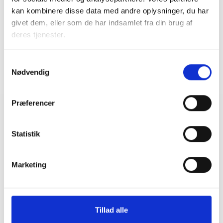
Mail: bma@bl.dk
kan kombinere disse data med andre oplysninger, du har
givet dem, eller som de har indsamlet fra din brug af
deres tjenester.
Samtykkevalg
Nødvendig
Præferencer
Relateret indhold
Viden
Statistik
BL INFORMERER
Skærpelse af kontantforbud og afskaffelse
Marketing
af 1.000-kronesedler
06. maj 2024
Tillad alle
BL INFORMERER