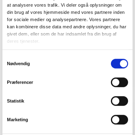
at analysere vores trafik. Vi deler også oplysninger om
Kontakt
din brug af vores hjemmeside med vores partnere inden
for sociale medier og analysepartnere. Vores partnere
Bent Madsen
kan kombinere disse data med andre oplysninger, du har
Adm. direktør
givet dem, eller som de har indsamlet fra din brug af
Tlf: 28 88 18 77
deres tjenester.
Mail: bma@bl.dk
Samtykkevalg
Nødvendig
Præferencer
Statistik
Relateret indhold
Viden
Marketing
BL INFORMERER