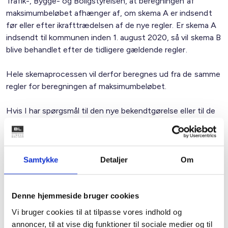
Trafik-, Bygge- og Boligstyrelsen, at beregningen af
maksimumbeløbet afhænger af, om skema A er indsendt
før eller efter ikrafttrædelsen af de nye regler. Er skema A
indsendt til kommunen inden 1. august 2020, så vil skema B
blive behandlet efter de tidligere gældende regler.
Hele skemaprocessen vil derfor beregnes ud fra de samme
regler for beregningen af maksimumbeløbet.
Hvis I har spørgsmål til den nye bekendtgørelse eller til de
nye maksimumsbeløb, så er I velkomne til at rette
henvendelse til cheføkonom Solveig Råberg Tingey på mail
srt@bl.dk
.
Samtykke
Detaljer
Om
Med venlig hilsen
Bent Madsen / Caroline Simone Evers
Denne hjemmeside bruger cookies
Vi bruger cookies til at tilpasse vores indhold og
annoncer, til at vise dig funktioner til sociale medier og til