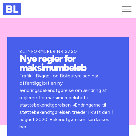
Genveje
Find medarbejder
Kurser og arrangementer
BL INFORMERER NR.2720
Nye regler for
Jobportalen
maksimumbeløb
MitBL
Trafik-, Bygge- og Boligstyrelsen har
offentliggjort en ny
ændringsbekendtgørelse om ændring af
reglerne for maksimumbeløbet i
støttebekendtgørelsen. Ændringerne til
støttebekendtgørelsen træder i kraft den 1.
august 2020. Bekendtgørelsen kan læses
her.