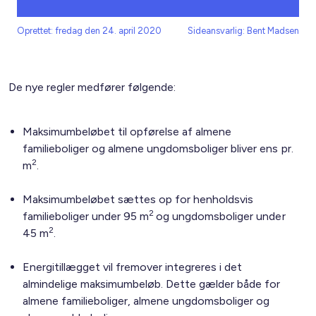
Oprettet: fredag den 24. april 2020
Sideansvarlig: Bent Madsen
De nye regler medfører følgende:
Maksimumbeløbet til opførelse af almene
familieboliger og almene ungdomsboliger bliver ens pr.
2
m
.
Maksimumbeløbet sættes op for henholdsvis
2
familieboliger under 95 m
og ungdomsboliger under
2
45 m
.
Energitillægget vil fremover integreres i det
almindelige maksimumbeløb. Dette gælder både for
almene familieboliger, almene ungdomsboliger og