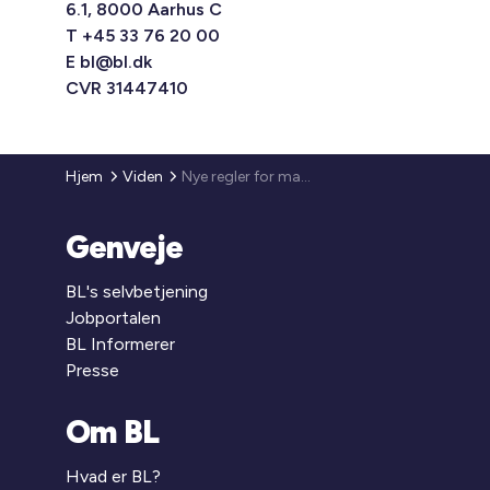
6.1, 8000 Aarhus C
T +45 33 76 20 00
E
bl@bl.dk
CVR 31447410
Hjem
Viden
Nye regler for maksimumbeløb
Genveje
BL's selvbetjening
Jobportalen
BL Informerer
Presse
Om BL
Hvad er BL?