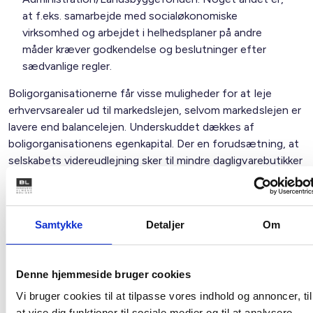
at f.eks. samarbejde med socialøkonomiske
virksomhed og arbejdet i helhedsplaner på andre
måder kræver godkendelse og beslutninger efter
sædvanlige regler.
Boligorganisationerne får visse muligheder for at leje
erhvervsarealer ud til markedslejen, selvom markedslejen er
lavere end balancelejen. Underskuddet dækkes af
boligorganisationens egenkapital. Der en forudsætning, at
selskabets videreudlejning sker til mindre dagligvarebutikker
i yderområder eller udsatte områder, eller til såkaldte
opstartvirksomheder eller registrerede socialøkonomiske
virksomheder i udsatte områder. De tre virksomhedsformer
Samtykke
Detaljer
Om
er nærmere defineret i sideaktivitetsbekendtgørelsen.
Der stilles et nyt krav om, at kommunerne ved godkendelse
af nye boligorganisationer og selvejende
Denne hjemmeside bruger cookies
ungdomsboliginstitutioner skal henvise til vores særlige
Vi bruger cookies til at tilpasse vores indhold og annoncer, til
EU-retlige regelgrundlag, som handler om ”tjenesteydelser
at vise dig funktioner til sociale medier og til at analysere