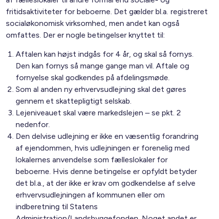
fritidsaktiviteter for beboerne. Det gælder bl.a. registreret
socialøkonomisk virksomhed, men andet kan også
omfattes. Der er nogle betingelser knyttet til:
Aftalen kan højst indgås for 4 år, og skal så fornys.
Den kan fornys så mange gange man vil. Aftale og
fornyelse skal godkendes på afdelingsmøde.
Som al anden ny erhvervsudlejning skal det gøres
gennem et skattepligtigt selskab.
Lejeniveauet skal være markedslejen – se pkt. 2
nedenfor.
Den delvise udlejning er ikke en væsentlig forandring
af ejendommen, hvis udlejningen er forenelig med
lokalernes anvendelse som fælleslokaler for
beboerne. Hvis denne betingelse er opfyldt betyder
det bl.a., at der ikke er krav om godkendelse af selve
erhvervsudlejningen af kommunen eller om
indberetning til Statens
Administration/Landsbyggefonden. Noget andet er,