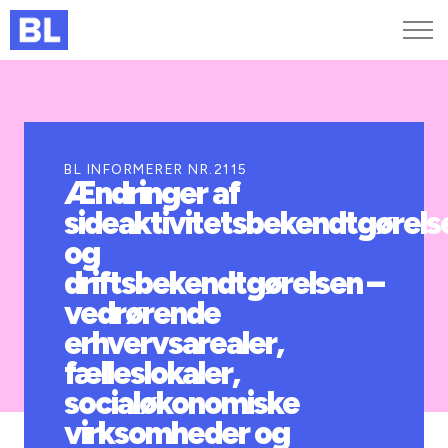
Genveje
Find medarbejder
Kurser og arrangementer
BL INFORMERER NR.2115
Ændringer af
Jobportalen
sideaktivitetsbekendtgørels
MitBL
og
driftsbekendtgørelsen –
vedrørende
erhvervsarealer,
fælleslokaler,
socialøkonomiske
virksomheder og