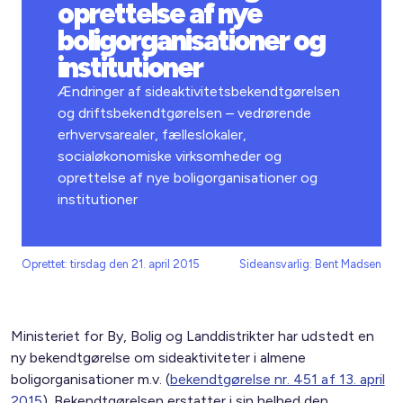
oprettelse af nye
boligorganisationer og
institutioner
Ændringer af sideaktivitetsbekendtgørelsen
og driftsbekendtgørelsen – vedrørende
erhvervsarealer, fælleslokaler,
socialøkonomiske virksomheder og
oprettelse af nye boligorganisationer og
institutioner
Oprettet: tirsdag den 21. april 2015
Sideansvarlig: Bent Madsen
Ministeriet for By, Bolig og Landdistrikter har udstedt en
ny bekendtgørelse om sideaktiviteter i almene
boligorganisationer m.v. (
bekendtgørelse nr. 451 af 13. april
2015
). Bekendtgørelsen erstatter i sin helhed den