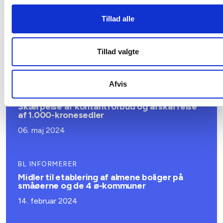
Tillad alle
Tillad valgte
Relateret indhold
Viden
Afvis
BL INFORMERER
Skærpelse af kontantforbud og afskaffelse
af 1.000-kronesedler
06. maj 2024
BL INFORMERER
Midler til etablering af almene boliger på
småøerne og de 4 ø-kommuner
14. februar 2024