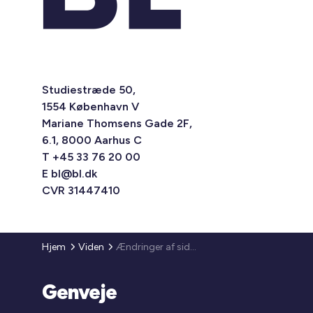
Studiestræde 50,
1554 København V
Mariane Thomsens Gade 2F,
6.1, 8000 Aarhus C
T +45 33 76 20 00
E
bl@bl.dk
CVR 31447410
Hjem
Viden
Ændringer af sideaktivitetsbekendtgørelsen og driftsbekendtgørelsen – vedrørende erhvervsarealer, fælleslokaler, socialøkonomiske virksomheder og oprettelse af nye boligorganisationer og institutioner
Genveje