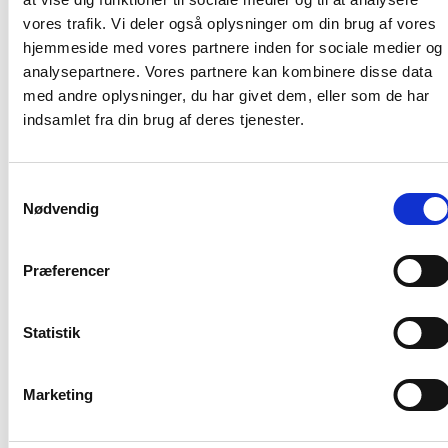
af almindelig økonomisk interesse”.
vores trafik. Vi deler også oplysninger om din brug af vores
hjemmeside med vores partnere inden for sociale medier og
analysepartnere. Vores partnere kan kombinere disse data
Med venlig hilsen
med andre oplysninger, du har givet dem, eller som de har
indsamlet fra din brug af deres tjenester.
Bent Madsen / Birgitte Fæster
Samtykkevalg
Nødvendig
Kontakt
Præferencer
Bent Madsen
Adm. direktør
Tlf: 28 88 18 77
Statistik
Mail: bma@bl.dk
Marketing