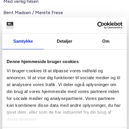
Med venlig hilsen
Bent Madsen / Merete Frese
Kontakt
Samtykke
Detaljer
Om
Bent Madsen
Denne hjemmeside bruger cookies
Adm. direktør
Tlf: 28 88 18 77
Vi bruger cookies til at tilpasse vores indhold og
Mail: bma@bl.dk
annoncer, til at vise dig funktioner til sociale medier og til
at analysere vores trafik. Vi deler også oplysninger om
din brug af vores hjemmeside med vores partnere inden
for sociale medier og analysepartnere. Vores partnere
kan kombinere disse data med andre oplysninger, du har
givet dem, eller som de har indsamlet fra din brug af
deres tjenester.