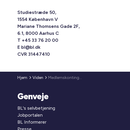
Studiestræde 50,
1554 København V
Mariane Thomsens Gade 2F,
6.1, 8000 Aarhus C
T +45 33 76 20 00
E
bl@bl.dk
CVR 31447410
Hjem
Viden
Medlemskontingent 2015
Genveje
BL's selvbetjening
Jobportalen
BL Informerer
Presse