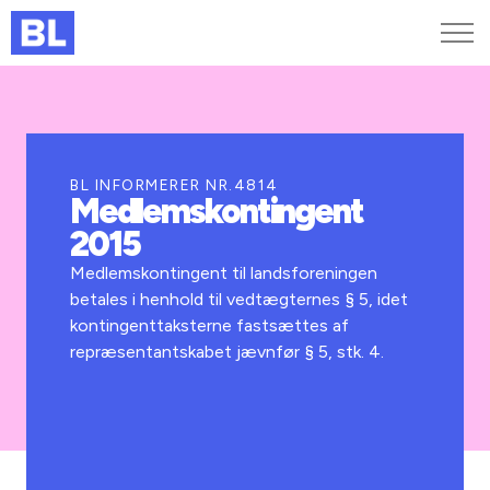
Genveje
Find medarbejder
Kurser og arrangementer
BL INFORMERER NR.4814
Medlemskontingent
Jobportalen
2015
MitBL
Medlemskontingent til landsforeningen
betales i henhold til vedtægternes § 5, idet
kontingenttaksterne fastsættes af
repræsentantskabet jævnfør § 5, stk. 4.