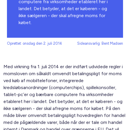
computere fra virksomheder etableret her i
landet. Det betyder, at det er køberen - og
ikke sælgeren - der skal afregne moms for
købet.
Oprettet: onsdag den 2. juli 2014
Sideansvarlig: Bent Madsen
Med virkning fra 1. juli 2014 er der indført udvidede regler i
momsloven om såkaldt omvendt betalingspligt for moms
ved køb af mobiltelefoner, integrerede
kredsløbsanordninger (computerchips), spillekonsoller,
tablet-pc’er og bærbare computere fra virksomheder
etableret her i landet. Det betyder, at det er køberen - og
ikke sælgeren - der skal afregne moms for købet. På den
måde bliver omvendt betalingspligt hovedreglen for handel
med de pågældende varer, både når der er tale om handel
internt i Danmark og handel over grænserne i EU. Det vil