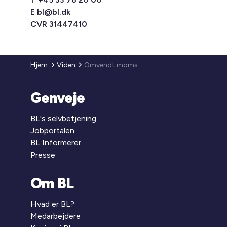
E
bl@bl.dk
CVR 31447410
Hjem
Viden
Omvendt moms på mobiltelefoner, bærbare computere m.v.
Genveje
BL's selvbetjening
Jobportalen
BL Informerer
Presse
Om BL
Hvad er BL?
Medarbejdere