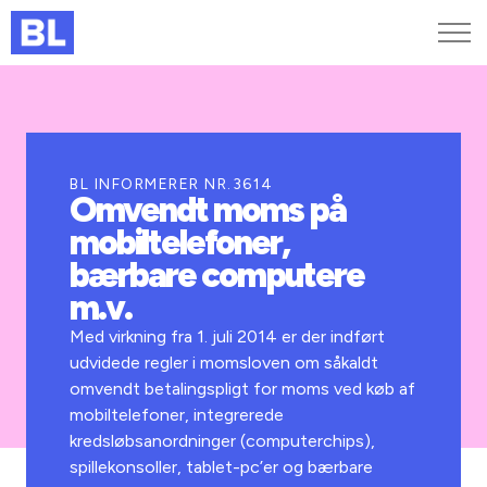
Genveje
Find medarbejder
Kurser og arrangementer
BL INFORMERER NR.3614
Omvendt moms på
Jobportalen
mobiltelefoner,
MitBL
bærbare computere
m.v.
Med virkning fra 1. juli 2014 er der indført
udvidede regler i momsloven om såkaldt
omvendt betalingspligt for moms ved køb af
mobiltelefoner, integrerede
kredsløbsanordninger (computerchips),
spillekonsoller, tablet-pc’er og bærbare