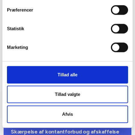
Kontakt
Præferencer
Bent Madsen
Adm. direktør
Statistik
Tlf: 28 88 18 77
Mail: bma@bl.dk
Marketing
Tillad alle
Tillad valgte
Relateret indhold
Viden
Afvis
BL INFORMERER
Skærpelse af kontantforbud og afskaffelse