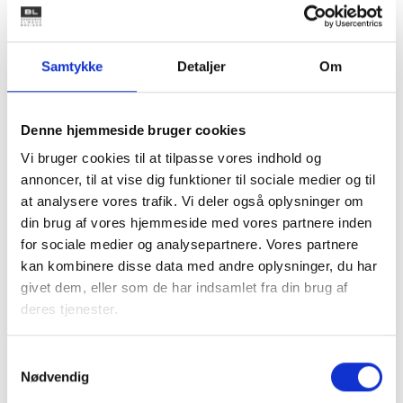
momsregistrering i Erhvervsstyrelsen, som omfatter
angivelse og betaling af moms ved indenlandsk køb af de
nævnte varer.
Samtykke
Detaljer
Om
Momsen skal angives i momsangivelsen som salgsmoms og
skal indberettes elektronisk via TastSelv.
Denne hjemmeside bruger cookies
Boligorganisationer kan efter momslovens § 46, stk. 2,
Vi bruger cookies til at tilpasse vores indhold og
undgå momsregistrering, hvis købet sker hos en
annoncer, til at vise dig funktioner til sociale medier og til
detailhandler eller en virksomhed, hvis omsætning
at analysere vores trafik. Vi deler også oplysninger om
overvejende (mere end 50 %) sker til private. Ellers er der
din brug af vores hjemmeside med vores partnere inden
ikke fastsat nogen undtagelser.
for sociale medier og analysepartnere. Vores partnere
Der henvises til
SKATs hjemmeside.
kan kombinere disse data med andre oplysninger, du har
givet dem, eller som de har indsamlet fra din brug af
Med venlig hilsen
deres tjenester.
Bent Madsen / Birgitte Fæster
Samtykkevalg
Nødvendig