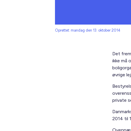
Oprettet: mandag den 13. oktober 2014
Det fremg
ikke må o
boligorga
øvrige l
Bestyrels
overenss
private s
Danmarks 
2014 til 
Ovennævn