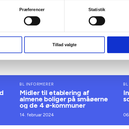
Præferencer
Statistik
Tillad valgte
BL INFORMERER
BL
ud
Midler til etablering af
I
almene boliger på småøerne
s
og de 4 ø-kommuner
14. februar 2024
06