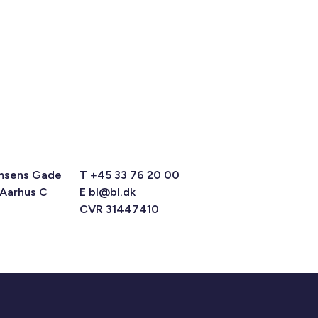
msens Gade
T +45 33 76 20 00
 Aarhus C
E
bl@bl.dk
CVR 31447410