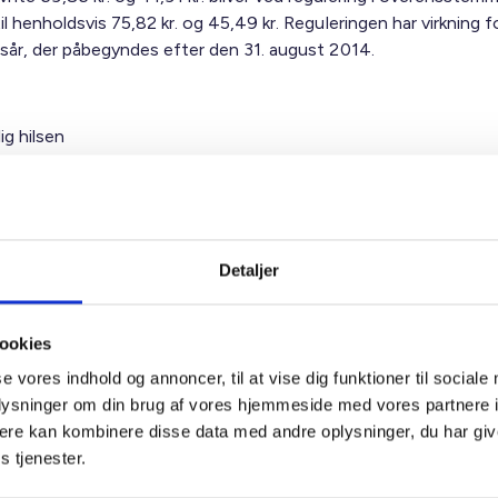
l hen­holdsvis 75,82 kr. og 45,49 kr. Reguleringen har virkning f
sår, der påbegyndes efter den 31. august 2014.
ig hilsen
dsen / Frans Clemmesen
Detaljer
ookies
se vores indhold og annoncer, til at vise dig funktioner til sociale
t Madsen
oplysninger om din brug af vores hjemmeside med vores partnere 
rektør
ere kan kombinere disse data med andre oplysninger, du har giv
 88 18 77
s tjenester.
bma@bl.dk