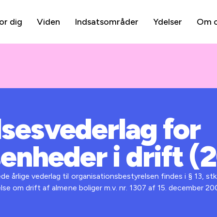
or dig
Viden
Indsatsområder
Ydelser
Om 
lsesvederlag for
enheder i drift (
rlige vederlag til organisationsbestyrelsen findes i § 13, stk. 
lse om drift af almene boliger m.v. nr. 1307 af 15. december 