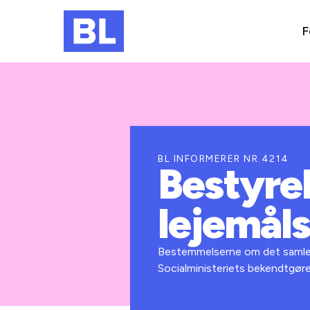
F
BL INFORMERER NR.4214
Bestyre
lejemåls
Bestemmelserne om det samlede å
Socialministeriets bekendtgøre