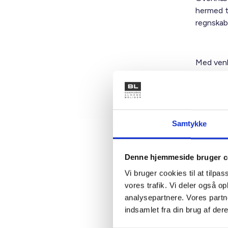
hermed ti
regnskab
Med venl
Bent Ma
Samtykke
Kontakt
Denne hjemmeside bruger c
Vi bruger cookies til at tilpas
Ben
vores trafik. Vi deler også 
Adm. di
analysepartnere. Vores partn
Tlf: 28
indsamlet fra din brug af dere
Mail: 