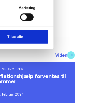
Marketing
Tillad alle
Viden
 INFORMERER
nflationshjælp forventes til
ommer
. februar 2024