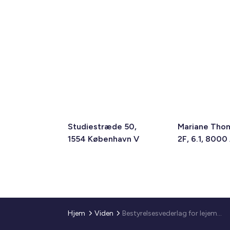
Studiestræde 50,
Mariane Tho
1554 København V
2F, 6.1, 8000
Hjem
Viden
Bestyrelsesvederlag for lejemålsenheder i drift (2014)