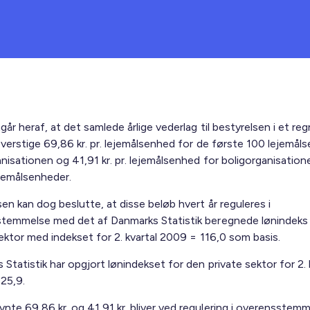
år heraf, at det samlede årlige vederlag til bestyrelsen i et re
verstige 69,86 kr. pr. lejemålsenhed for de første 100 leje­måls
nisationen og 41,91 kr. pr. lejemålsenhed for boligorganisation
ejemålsenheder.
en kan dog beslutte, at disse beløb hvert år reguleres i
temmelse med det af Danmarks Statistik beregnede lønindeks
ektor med indekset for 2. kvartal 2009 = 116,0 som basis.
Statistik har opgjort lønindekset for den private sektor for 2. 
125,9.
te 69,86 kr. og 41,91 kr. bliver ved regulering i overensstem