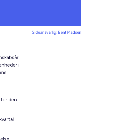
Sideansvarlig: Bent Madsen
gnskabsår
enheder i
ens
 for den
kvartal
melse